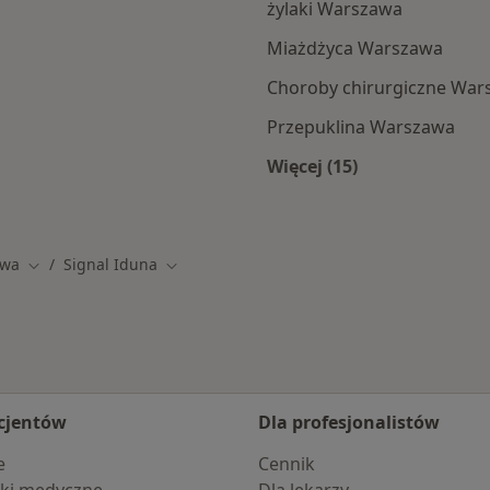
żylaki Warszawa
Miażdżyca Warszawa
Choroby chirurgiczne War
Przepuklina Warszawa
Więcej (15)
amach Signal Iduna
Więcej w kategorii: 
awa
Signal Iduna
o
Zmień miasto
Zmień miasto
cjentów
Dla profesjonalistów
e
Cennik