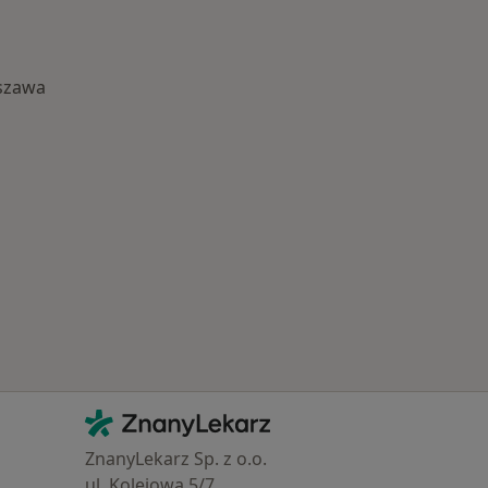
szawa
Najczęście leczone choroby
Kontakt
ZnanyLekarz - Strona główna
ZnanyLekarz Sp. z o.o.
ul. Kolejowa 5/7