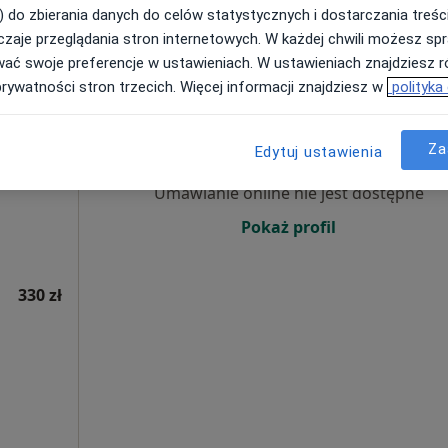
) do zbierania danych do celów statystycznych i dostarczania treśc
330 zł
zaje przeglądania stron internetowych. W każdej chwili możesz spr
wać swoje preferencje w ustawieniach. W ustawieniach znajdziesz ró
prywatności stron trzecich. Więcej informacji znajdziesz w
polityka
ne
Dziś
Jutro
Ndz,
Pon,
ska 46
7 Sie
8 Sie
9 Sie
10 Sie
Za
Edytuj ustawienia
rgologia,
Umawianie online nie jest dostępne
Pokaż profil
330 zł