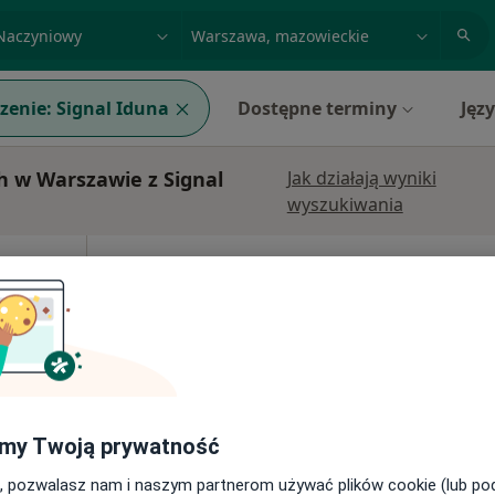
acja, badanie lub nazwisko
miasto lub dzielnica
zenie:
Signal Iduna
Dostępne terminy
Jęz
h w Warszawie z Signal
Jak działają wyniki
wyszukiwania
Dziś
Jutro
Ndz,
Pon,
7 Sie
8 Sie
9 Sie
10 Sie
·
urg
Umawianie online nie jest dostępne
Poproś o wizytę
my Twoją prywatność
, pozwalasz nam i naszym partnerom używać plików cookie (lub p