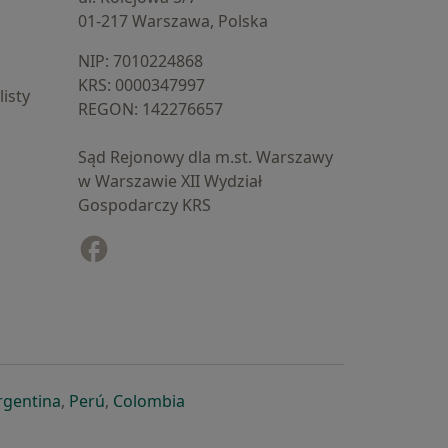
01-217 Warszawa, Polska
NIP: ⁠7010224868
KRS: ⁠0000347997
isty
REGON: ⁠142276657
Sąd Rejonowy dla m.st. Warszawy
w Warszawie XII Wydział
Gospodarczy KRS
Facebook
otwiera się w nowej karcie
cie
owej karcie
ię w nowej karcie
iera się w nowej karcie
otwiera się w nowej karcie
otwiera się w nowej karcie
otwiera się w nowej karcie
rgentina
,
Perú
,
Colombia