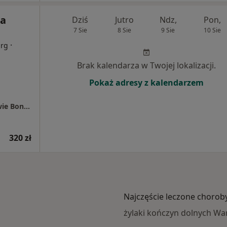
na
Dziś
Jutro
Ndz,
Pon,
7 Sie
8 Sie
9 Sie
10 Sie
·
urg
Brak kalendarza w Twojej lokalizacji.
Pokaż adresy z kalendarzem
Centrum Medyczne PZU Zdrowie w Warszawie Bonifraterska
320 zł
Najczęście leczone chorob
żylaki kończyn dolnych W