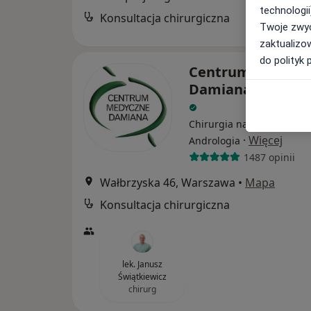
technologii
Konsultacja chirurgiczna
Twoje zwyc
zaktualizo
do polityk 
Centrum Medycz
Damiana Wałbrzy
Chirurgia naczyniowa, Ale
·
Więcej
Andrologia
1487 opinii
Wałbrzyska 46, Warszawa
•
Mapa
Konsultacja chirurgiczna
lek. Janusz
Świątkiewicz
chirurg