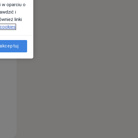
i w oparciu o
awdzić i
wnież linki
 cookies
Wt,
Śr,
Czw,
11 Sie
12 Sie
13 Sie
akceptuj