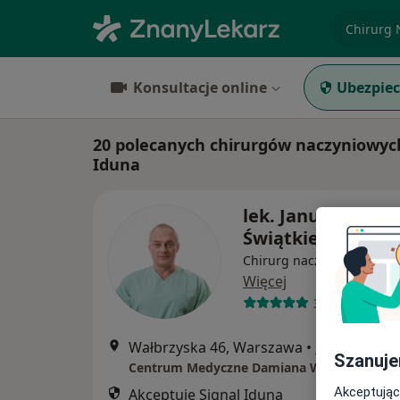
specjaliz
Konsultacje online
Ubezpiec
20 polecanych chirurgów naczyniowyc
Iduna
lek. Janusz
Świątkiewicz
Chirurg naczyniowy, Chir
Więcej
32 opinie
Wałbrzyska 46, Warszawa
•
Mapa
Szanuje
Centrum Medyczne Damiana Wałbrzyska 46
Akceptując
Akceptuje Signal Iduna