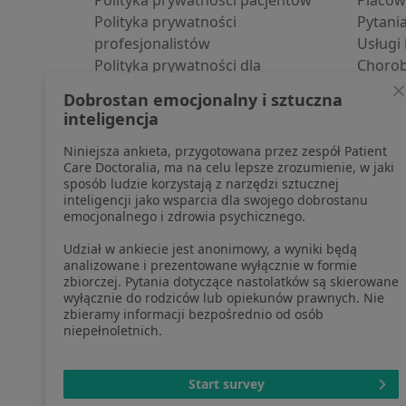
Polityka prywatności pacjentów
Placów
Polityka prywatności
Pytani
profesjonalistów
Usługi 
Polityka prywatności dla
Choro
profesjonalistów, których dane
Pomoc
Dobrostan emocjonalny i sztuczna
pozyskaliśmy samodzielnie
Aplika
inteligencja
Polityka cookies
Blog d
Niniejsza ankieta, przygotowana przez zespół Patient
Jak działają wyniki wyszukiwania
Care Doctoralia, ma na celu lepsze zrozumienie, w jaki
Dostępność
sposób ludzie korzystają z narzędzi sztucznej
O nas
inteligencji jako wsparcia dla swojego dobrostanu
emocjonalnego i zdrowia psychicznego.
Praca
Rekrutujemy!
Partnerzy
Udział w ankiecie jest anonimowy, a wyniki będą
Centrum prasowe
analizowane i prezentowane wyłącznie w formie
zbiorczej. Pytania dotyczące nastolatków są skierowane
Kontakt
wyłącznie do rodziców lub opiekunów prawnych. Nie
zbieramy informacji bezpośrednio od osób
niepełnoletnich.
otwiera się w now
otwiera s
o
Polska
,
Türkiye
,
España
,
Start survey