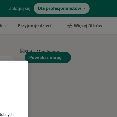
Zaloguj się
Dla profesjonalistów
yk
Przyjmuje dzieci
Więcej filtrów
Powiększ mapę
Wt,
Śr,
Czw,
11 Sie
12 Sie
13 Sie
odobnych