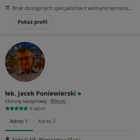
Brak dostępnych specjalistów z wolnymi terminami w tym centrum medycznym.
Pokaż profil
lek. Jacek Poniewierski
·
Więcej
Chirurg naczyniowy
6 opinii
Adres 1
Adres 2
Foksal 3/5, Warszawa
•
Mapa