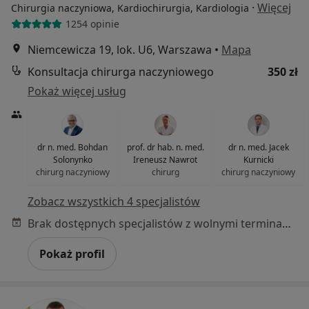
·
Więcej
Chirurgia naczyniowa, Kardiochirurgia, Kardiologia
1254 opinie
Niemcewicza 19, lok. U6, Warszawa
•
Mapa
Konsultacja chirurga naczyniowego
350 zł
Pokaż więcej usług
dr n. med. Bohdan
prof. dr hab. n. med.
dr n. med. Jacek
Solonynko
Ireneusz Nawrot
Kurnicki
chirurg naczyniowy
chirurg
chirurg naczyniowy
Zobacz wszystkich 4 specjalistów
Brak dostępnych specjalistów z wolnymi terminami w tym centrum medycznym.
Pokaż profil