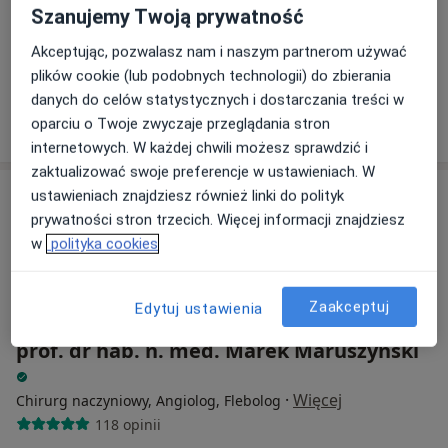
Szanujemy Twoją prywatność
Centrum Medyczne POLMED Oddział Warszawa Targowa
Konsultacja chirurga naczyniowego
300 zł
Akceptując, pozwalasz nam i naszym partnerom używać
plików cookie (lub podobnych technologii) do zbierania
Specjalista nie oferuje umawiania online pod tym adresem.
danych do celów statystycznych i dostarczania treści w
Poproś o wizytę
oparciu o Twoje zwyczaje przeglądania stron
internetowych. W każdej chwili możesz sprawdzić i
zaktualizować swoje preferencje w ustawieniach. W
ustawieniach znajdziesz również linki do polityk
prywatności stron trzecich. Więcej informacji znajdziesz
w
polityka cookies
Zaakceptuj
Edytuj ustawienia
prof. dr hab. n. med. Marek Maruszyński
·
Więcej
Chirurg naczyniowy, Angiolog, Flebolog
118 opinii