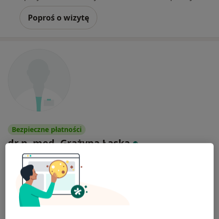
Poproś o wizytę
Bezpieczne płatności
dr n. med. Grażyna Łaska
·
Więcej
Chirurg naczyniowy, Chirurg
35 opinii
Adres 1
Adres 2
Targowa 24, Warszawa
•
Mapa