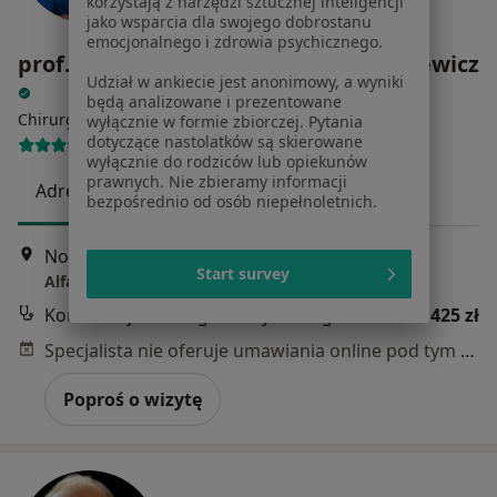
korzystają z narzędzi sztucznej inteligencji
jako wsparcia dla swojego dobrostanu
emocjonalnego i zdrowia psychicznego.
prof. dr hab. n. med. Waldemar Kostewicz
Udział w ankiecie jest anonimowy, a wyniki
będą analizowane i prezentowane
·
Więcej
Chirurg naczyniowy, Chirurg
wyłącznie w formie zbiorczej. Pytania
dotyczące nastolatków są skierowane
47 opinii
wyłącznie do rodziców lub opiekunów
prawnych. Nie zbieramy informacji
Adres 1
Adres 2
bezpośrednio od osób niepełnoletnich.
Nowy Świat 58 A, Warszawa
•
Mapa
Start survey
Alfa-Lek Lecznica Profesorsko-Ordynatorska
Konsultacja chirurga naczyniowego
od 425 zł
Specjalista nie oferuje umawiania online pod tym adresem.
Poproś o wizytę