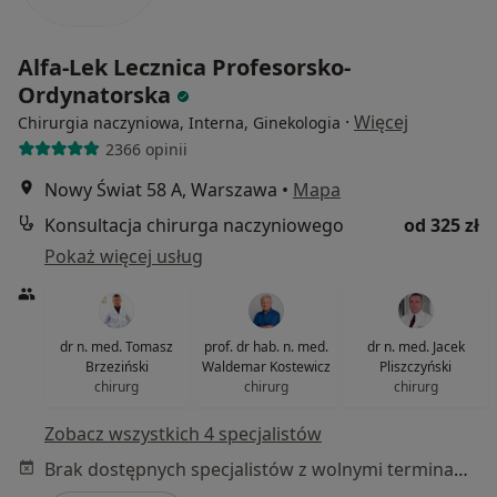
Alfa-Lek Lecznica Profesorsko-
Ordynatorska
·
Więcej
Chirurgia naczyniowa, Interna, Ginekologia
2366 opinii
Nowy Świat 58 A, Warszawa
•
Mapa
Konsultacja chirurga naczyniowego
od 325 zł
Pokaż więcej usług
dr n. med. Tomasz
prof. dr hab. n. med.
dr n. med. Jacek
Brzeziński
Waldemar Kostewicz
Pliszczyński
chirurg
chirurg
chirurg
Zobacz wszystkich 4 specjalistów
Brak dostępnych specjalistów z wolnymi terminami w tym centrum medycznym.