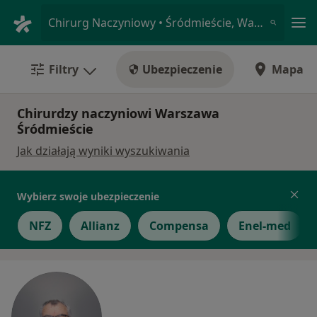
Me
Chirurg Naczyniowy • Śródmieście, Warszawa, mazowieckie
Filtry
Ubezpieczenie
Mapa
Chirurdzy naczyniowi Warszawa
Śródmieście
Jak działają wyniki wyszukiwania
Wybierz swoje ubezpieczenie
NFZ
Allianz
Compensa
Enel-med