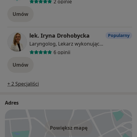
2 opinie
Umów
lek. Iryna Drohobycka
Popularny
Laryngolog, Lekarz wykonujący zabiegi medycyny estetycznej
6 opinii
Umów
+ 2 Specjaliści
Adres
Powiększ mapę