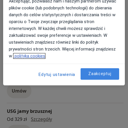
Akceptując, pozwalasz nam i naszym partnerom używać
zlokalizowanych na terenie całego kraju). Do
Umów
plików cookie (lub podobnych technologii) do zbierania
dyspozycji Pacjentów pozostaje blisko 5000 lekarzy
danych do celów statystycznych i dostarczania treści w
kilkudziesięciu specjalności.
oparciu o Twoje zwyczaje przeglądania stron
Konsultacja laryngologiczna
internetowych. W każdej chwili możesz sprawdzić i
zaktualizować swoje preferencje w ustawieniach. W
konsultacja laryngologiczna
Od 319 zł
Szczegóły
ustawieniach znajdziesz również linki do polityk
Umów
prywatności stron trzecich. Więcej informacji znajdziesz
w
polityka cookies
Konsultacja pediatryczna
Zaakceptuj
Edytuj ustawienia
konsultacja pediatryczna
Od 309 zł
Szczegóły
Umów
USG jamy brzusznej
USG jamy brzusznej
Od 329 zł
Szczegóły