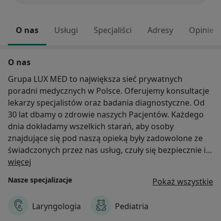
O nas
Usługi
Specjaliści
Adresy
Opinie
O nas
Grupa LUX MED to największa sieć prywatnych
poradni medycznych w Polsce. Oferujemy konsultacje
lekarzy specjalistów oraz badania diagnostyczne. Od
30 lat dbamy o zdrowie naszych Pacjentów. Każdego
dnia dokładamy wszelkich starań, aby osoby
znajdujące się pod naszą opieką były zadowolone ze
świadczonych przez nas usług, czuły się bezpiecznie i
O nas
wiedziały, że mogą liczyć na pomoc i poradę
więcej
doświadczonych specjalistów. Dzięki zaufaniu
Nasze specjalizacje
Pokaż wszystkie
okazywanemu nam przez Pacjentów przez te
wszystkie lata, dzięki naszej codziennej pracy
Laryngologia
Pediatria
wykonywanej profesjonalnie i z zaangażowaniem dziś
Grupa LUX MED może poszczycić się mianem lidera