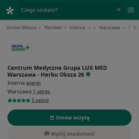
Me
Czego szukasz?
Strona Główna
Placówki
Interna
Warszawa
Ce
Zmień miasto
Zmień m
Centrum Medyczne Grupa LUX MED
Warszawa - Herbu Oksza 26
Interna
więcej
Warszawa
1 adres
5 opinii
Umów wizytę
Wyślij wiadomość