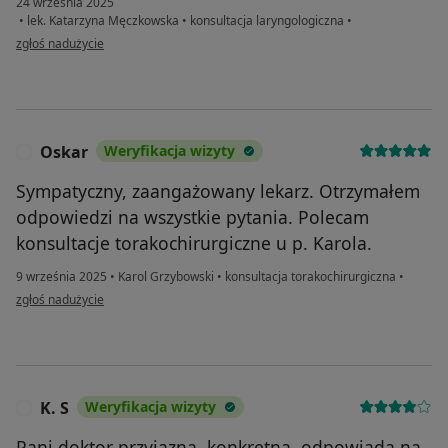
24 września 2025
•
lek. Katarzyna Męczkowska
•
konsultacja laryngologiczna
•
w opinii użytkownika Karolina
zgłoś nadużycie
Oskar
Weryfikacja wizyty
O
Sympatyczny, zaangażowany lekarz. Otrzymałem
odpowiedzi na wszystkie pytania. Polecam
konsultacje torakochirurgiczne u p. Karola.
9 września 2025
•
Karol Grzybowski
•
konsultacja torakochirurgiczna
•
w opinii użytkownika Oskar
zgłoś nadużycie
K. S
Weryfikacja wizyty
K
Pani doktor przyjazna, konkretna, odpowiada na