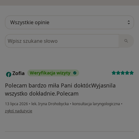
Szukaj w opiniach
Zofia
Weryfikacja wizyty
Z
Polecam bardzo miła Pani doktór.Wyjasnila
wszystko dokładnie.Polecam
13 lipca 2026
•
lek. Iryna Drohobycka
•
konsultacja laryngologiczna
•
w opinii użytkownika Zofia
zgłoś nadużycie