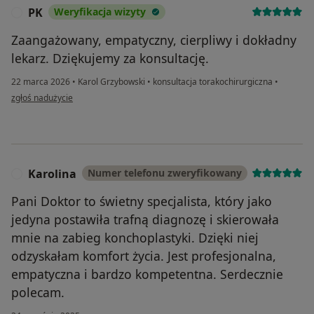
PK
Weryfikacja wizyty
P
Zaangażowany, empatyczny, cierpliwy i dokładny
lekarz. Dziękujemy za konsultację.
22 marca 2026
•
Karol Grzybowski
•
konsultacja torakochirurgiczna
•
w opinii użytkownika PK
zgłoś nadużycie
Karolina
Numer telefonu zweryfikowany
K
Pani Doktor to świetny specjalista, który jako
jedyna postawiła trafną diagnozę i skierowała
mnie na zabieg konchoplastyki. Dzięki niej
odzyskałam komfort życia. Jest profesjonalna,
empatyczna i bardzo kompetentna. Serdecznie
polecam.