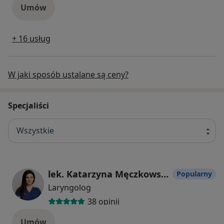
Umów
+ 16 usług
W jaki sposób ustalane są ceny?
Specjaliści
Wszystkie
lek. Katarzyna Męczkowska
Popularny
Laryngolog
38 opinii
Umów