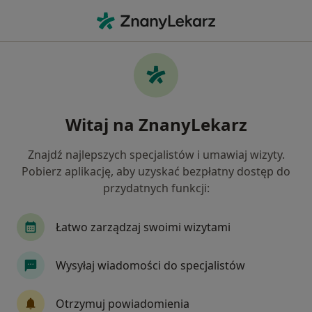
Me
Internista • Piaseczno, mazowieckie
Filtry
Ubezpieczenie:
Allianz
20 polecanych internistów w Piasecznie z
Witaj na ZnanyLekarz
Allianz
Jak działają wyniki wyszukiwania
Znajdź najlepszych specjalistów i umawiaj wizyty.
Pobierz aplikację, aby uzyskać bezpłatny dostęp do
przydatnych funkcji:
Łatwo zarządzaj swoimi wizytami
Wysyłaj wiadomości do specjalistów
dr n. med. Justyna Pedowska-Włoszek
Otrzymuj powiadomienia
·
Więcej
Internista, Kardiolog