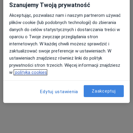
Konsultacja lekarza rodzinnego
od 220 zł
Szanujemy Twoją prywatność
Specjalista nie oferuje umawiania online pod tym adresem.
Akceptując, pozwalasz nam i naszym partnerom używać
plików cookie (lub podobnych technologii) do zbierania
Poproś o wizytę
danych do celów statystycznych i dostarczania treści w
oparciu o Twoje zwyczaje przeglądania stron
internetowych. W każdej chwili możesz sprawdzić i
zaktualizować swoje preferencje w ustawieniach. W
ustawieniach znajdziesz również linki do polityk
prywatności stron trzecich. Więcej informacji znajdziesz
w
polityka cookies
lek. Beata Duda
Zaakceptuj
Edytuj ustawienia
·
Więcej
Internista
13 opinii
al. Jerozolimskie 44, Warszawa
•
Mapa
Centrum Medyczne enel-med - Oddział Widok Towers
Akceptuje Allianz