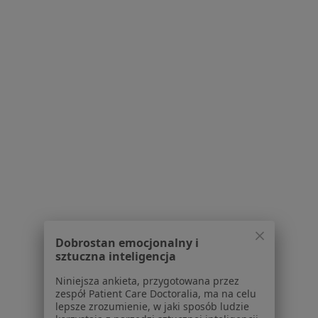
dr n. med. Janusz Jaworski
·
Więcej
Internista, Reumatolog
117 opinii
Ludowa 5, Piaseczno
•
Mapa
Trimed Przychodnia Lekarska
Akceptuje Allianz
Konsultacja internistyczna
160 zł
Specjalista nie oferuje umawiania online pod tym adresem.
Poproś o wizytę
Dobrostan emocjonalny i
sztuczna inteligencja
Niniejsza ankieta, przygotowana przez
zespół Patient Care Doctoralia, ma na celu
lepsze zrozumienie, w jaki sposób ludzie