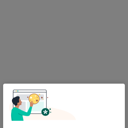
Specjaliści znajdują się poza Piaseczno,
mazowieckie, w obszarach bliskich Twojemu
wyszukiwaniu.
lek. Elżbieta Najechalska
·
Więcej
Internista, Lekarz rodzinny
63 opinie
Bora-Komorowskiego 21 lok. 307, Warszawa
•
Mapa
BORAMED Centrum Medyczne
Akceptuje Allianz