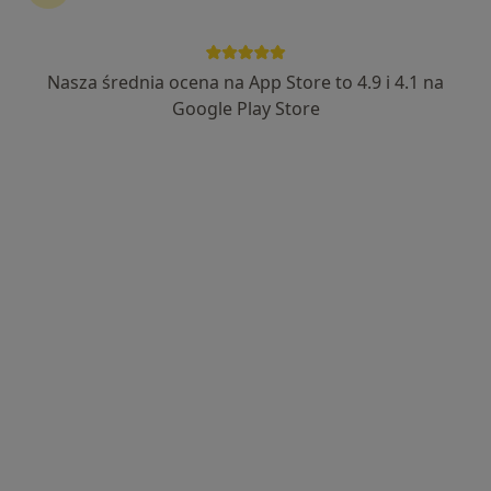
74 opinie
Powstańców Warszawy 13, Piaseczno
•
Mapa
Nasza średnia ocena na App Store to 4.9 i 4.1 na
Centrum Diagnostyki Kardiologicznej
Google Play Store
Akceptuje Allianz
ECHO serca
300 zł
Specjalista nie oferuje umawiania online pod tym adresem.
Poproś o wizytę