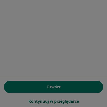
Specjaliści w ramach Allianz
Kardiolodzy z Allianz w Piasecznie
Nefrolodzy z Allianz w Piasecznie
Endokrynolodzy z Allianz w Piasecznie
Urolodzy z Allianz w Piasecznie
Chirurdzy z Allianz w Piasecznie
Więcej (8)
Więcej w kategorii: Specjaliści w ramach Allia
Najczęście leczone choroby
Choroby układu oddechowego Piaseczno
Nadciśnienie tętnicze Piaseczno
Otwórz
Choroby układu moczowego Piaseczno
Zaburzenia rytmu serca Piaseczno
Kontynuuj w przeglądarce