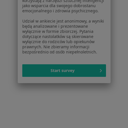
korzystają z narzędzi sztucznej inteligencji
jako wsparcia dla swojego dobrostanu
emocjonalnego i zdrowia psychicznego.
Udział w ankiecie jest anonimowy, a wyniki
będą analizowane i prezentowane
Trimed Przychodnia Lekarska
wyłącznie w formie zbiorczej. Pytania
dotyczące nastolatków są skierowane
·
Więcej
Interna, Ginekologia, Laryngologia
wyłącznie do rodziców lub opiekunów
285 opinii
prawnych. Nie zbieramy informacji
bezpośrednio od osób niepełnoletnich.
Ludowa 5, Piaseczno
•
Mapa
Konsultacja internistyczna
160 zł
Start survey
Brak dostępnych specjalistów z wolnymi terminami w tym centrum medycznym.
Pokaż profil