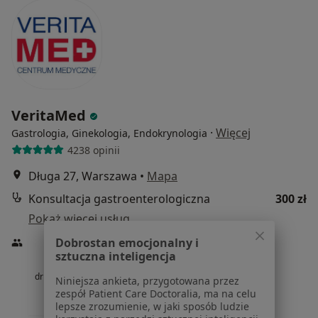
VeritaMed
·
Więcej
Gastrologia, Ginekologia, Endokrynologia
4238 opinii
Długa 27, Warszawa
•
Mapa
Konsultacja gastroenterologiczna
300 zł
Pokaż więcej usług
Dobrostan emocjonalny i
sztuczna inteligencja
dr n. med. Stanisław
Niniejsza ankieta, przygotowana przez
Olszewski
zespół Patient Care Doctoralia, ma na celu
gastrolog
lepsze zrozumienie, w jaki sposób ludzie