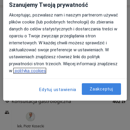
Szanujemy Twoją prywatność
Akceptując, pozwalasz nam i naszym partnerom używać
plików cookie (lub podobnych technologii) do zbierania
danych do celów statystycznych i dostarczania treści w
oparciu o Twoje zwyczaje przeglądania stron
internetowych. W każdej chwili możesz sprawdzić i
zaktualizować swoje preferencje w ustawieniach. W
ustawieniach znajdziesz również linki do polityk
Centrum Medyczne enel-med - Oddział
prywatności stron trzecich. Więcej informacji znajdziesz
Atrium Plaza
w
polityka cookies
·
Więcej
Gastrologia, Interna, Alergologia
281 opinii
Zaakceptuj
Edytuj ustawienia
al. Jana Pawła II 29, Warszawa
•
Mapa
Konsultacja gastrologiczna
402 zł
lek. Piotr Kosecki