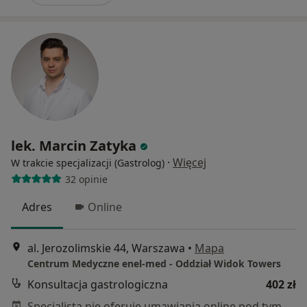
lek. Marcin Zatyka
·
Więcej
W trakcie specjalizacji (Gastrolog)
32 opinie
Adres
Online
al. Jerozolimskie 44, Warszawa
•
Mapa
Centrum Medyczne enel-med - Oddział Widok Towers
Konsultacja gastrologiczna
402 zł
Specjalista nie oferuje umawiania online pod tym adresem.