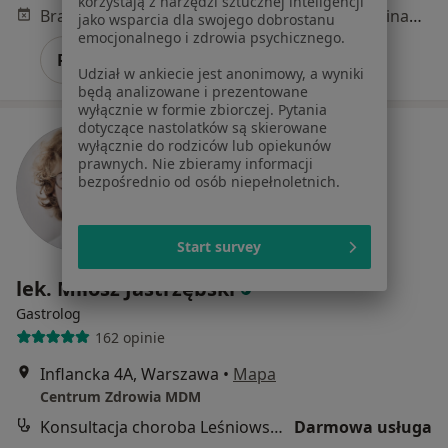
korzystają z narzędzi sztucznej inteligencji
Brak dostępnych specjalistów z wolnymi terminami w tym centrum medycznym.
jako wsparcia dla swojego dobrostanu
emocjonalnego i zdrowia psychicznego.
Pokaż profil
Udział w ankiecie jest anonimowy, a wyniki
będą analizowane i prezentowane
wyłącznie w formie zbiorczej. Pytania
dotyczące nastolatków są skierowane
wyłącznie do rodziców lub opiekunów
prawnych. Nie zbieramy informacji
bezpośrednio od osób niepełnoletnich.
Start survey
lek. Miłosz Jastrzębski
Gastrolog
162 opinie
Inflancka 4A, Warszawa
•
Mapa
Centrum Zdrowia MDM
Konsultacja choroba Leśniowskiego-Crohna
Darmowa usługa