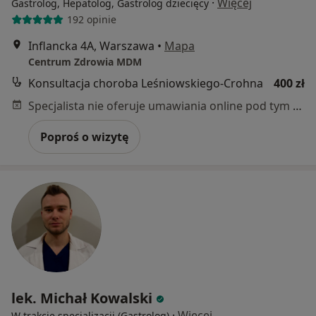
·
Więcej
Gastrolog, Hepatolog, Gastrolog dziecięcy
192 opinie
Inflancka 4A, Warszawa
•
Mapa
Centrum Zdrowia MDM
Konsultacja choroba Leśniowskiego-Crohna
400 zł
Specjalista nie oferuje umawiania online pod tym adresem.
Poproś o wizytę
lek. Michał Kowalski
·
Więcej
W trakcie specjalizacji (Gastrolog)