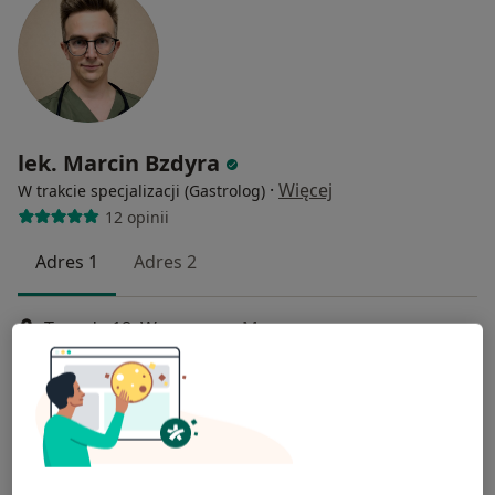
lek. Marcin Bzdyra
·
Więcej
W trakcie specjalizacji (Gastrolog)
12 opinii
Adres 1
Adres 2
Twarda 18, Warszawa
•
Mapa
Centrum Medyczne POLMED WARSZAWA TWARDA
Konsultacja gastrologiczna
350 zł
Specjalista nie oferuje umawiania online pod tym adresem.
Poproś o wizytę