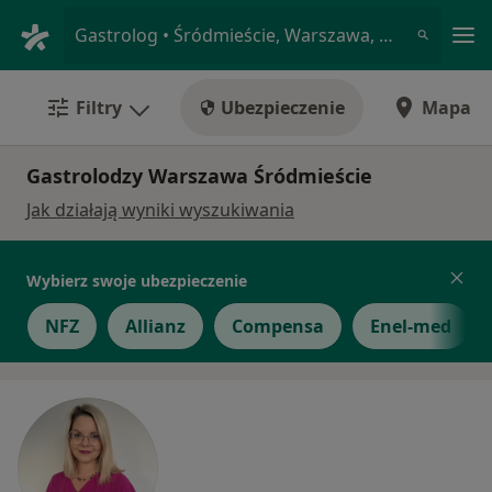
Me
Gastrolog • Śródmieście, Warszawa, mazowieckie
Filtry
Ubezpieczenie
Mapa
Gastrolodzy Warszawa Śródmieście
Jak działają wyniki wyszukiwania
Wybierz swoje ubezpieczenie
NFZ
Allianz
Compensa
Enel-med