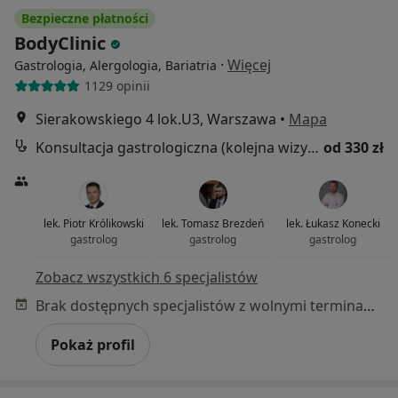
Bezpieczne płatności
BodyClinic
·
Więcej
Gastrologia, Alergologia, Bariatria
1129 opinii
Sierakowskiego 4 lok.U3, Warszawa
•
Mapa
Konsultacja gastrologiczna (kolejna wizyta)
od 330 zł
lek. Piotr Królikowski
lek. Tomasz Brezdeń
lek. Łukasz Konecki
gastrolog
gastrolog
gastrolog
Zobacz wszystkich 6 specjalistów
Brak dostępnych specjalistów z wolnymi terminami w tym centrum medycznym.
Pokaż profil