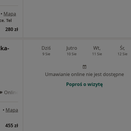
•
Mapa
e. Tel
280 zł
cka-
Dziś
Jutro
Wt,
Śr,
9 Sie
10 Sie
11 Sie
12 Sie
Umawianie online nie jest dostępne
Poproś o wizytę
Online 3
•
Mapa
455 zł