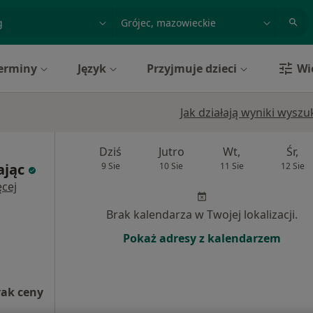
acja, badanie lub nazwisko
miasto lub dzielnica
erminy
Język
Przyjmuje dzieci
Wi
Jak działają wyniki wysz
Dziś
Jutro
Wt,
Śr,
ając
9 Sie
10 Sie
11 Sie
12 Sie
cej
Brak kalendarza w Twojej lokalizacji.
Pokaż adresy z kalendarzem
rak ceny