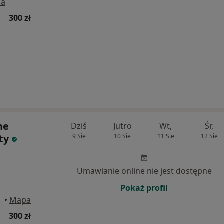
pa
300 zł
ne
Dziś
Jutro
Wt,
Śr,
ty
9 Sie
10 Sie
11 Sie
12 Sie
Umawianie online nie jest dostępne
Pokaż profil
•
Mapa
300 zł