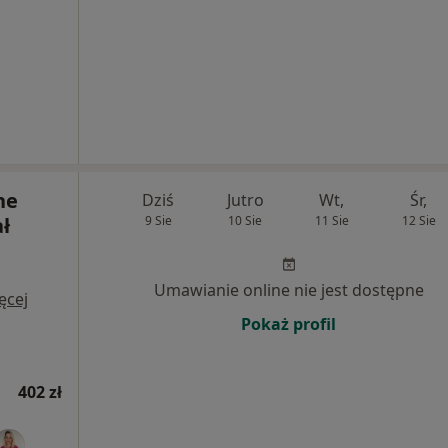
ne
Dziś
Jutro
Wt,
Śr,
ł
9 Sie
10 Sie
11 Sie
12 Sie
Umawianie online nie jest dostępne
ęcej
Pokaż profil
402 zł