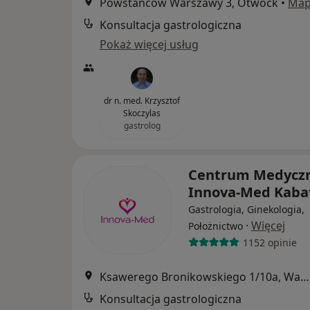
Powstańców Warszawy 3, Otwock
•
Ma
Konsultacja gastrologiczna
Pokaż więcej usług
dr n. med. Krzysztof
Skoczylas
gastrolog
Centrum Medycz
Innova-Med Kaba
Gastrologia, Ginekologia,
·
Więcej
Położnictwo
1152 opinie
Ksawerego Bronikowskiego 1/10a, Warszawa
Konsultacja gastrologiczna