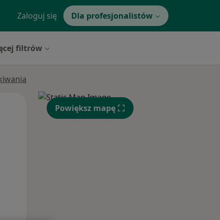
Zaloguj się
Dla profesjonalistów
ęcej filtrów
ukiwania
Czw,
Pt,
Sob,
Powiększ mapę
13 Sie
14 Sie
15 Sie