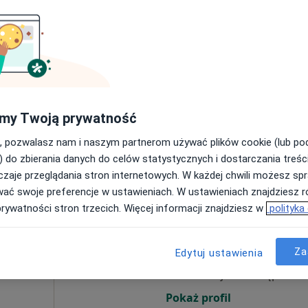
.
Dziś
Jutro
Wt,
Śr,
9 Sie
10 Sie
11 Sie
12 Sie
·
hirurgia
Umawianie online nie jest dostępne
my Twoją prywatność
Pokaż profil
, pozwalasz nam i naszym partnerom używać plików cookie (lub p
) do zbierania danych do celów statystycznych i dostarczania treśc
zaje przeglądania stron internetowych. W każdej chwili możesz spr
wać swoje preferencje w ustawieniach. W ustawieniach znajdziesz ró
prywatności stron trzecich. Więcej informacji znajdziesz w
polityka
Dziś
Jutro
Wt,
Śr,
9 Sie
10 Sie
11 Sie
12 Sie
·
terna
Za
Edytuj ustawienia
Umawianie online nie jest dostępne
Pokaż profil