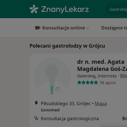
specjaliz
Konsultacje online
Dostępne t
Polecani gastrolodzy w Grójcu
dr n. med. Agata
Magdalena Goś-Z
·
Wię
Gastrolog, Internista
78 opinii
Piłsudskiego 33, Grójec
•
Mapa
Sonomed
Konsultacja gastrologiczna
B