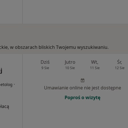
eckie, w obszarach bliskich Twojemu wyszukiwaniu.
Dziś
Jutro
Wt,
Śr,
9 Sie
10 Sie
11 Sie
12 Sie
j
·
betolog
Umawianie online nie jest dostępne
Poproś o wizytę
płacą