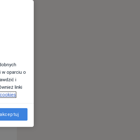
Czw,
Pt,
Sob,
13 Sie
14 Sie
15 Sie
odobnych
i w oparciu o
awdzić i
wnież linki
 cookies
Czw,
Pt,
Sob,
13 Sie
14 Sie
15 Sie
akceptuj