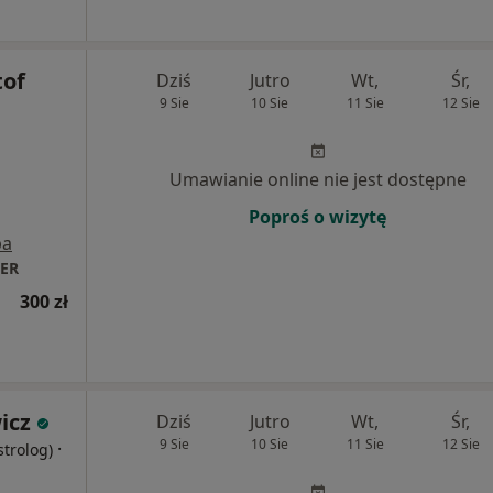
tof
Dziś
Jutro
Wt,
Śr,
9 Sie
10 Sie
11 Sie
12 Sie
Umawianie online nie jest dostępne
Poproś o wizytę
pa
TER
300 zł
icz
Dziś
Jutro
Wt,
Śr,
9 Sie
10 Sie
11 Sie
12 Sie
·
strolog)