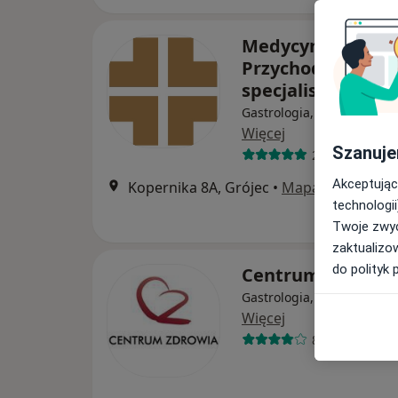
Medycyna Analizy
Przychodnia
specjalistyczna
Gastrologia, Ortopedia, C
Więcej
Szanuje
26 opinii
Akceptując
Kopernika 8A, Grójec
•
Mapa
technologii
Twoje zwyc
zaktualizo
do polityk 
Centrum Zdrowia
Gastrologia, Chirurgia, In
Więcej
81 opinii