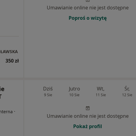
Umawianie online nie jest dostępne
Poproś o wizytę
UŁAWSKA
350 zł
ie
Dziś
Jutro
Wt,
Śr,
T
9 Sie
10 Sie
11 Sie
12 Sie
·
Interna
Umawianie online nie jest dostępne
Pokaż profil