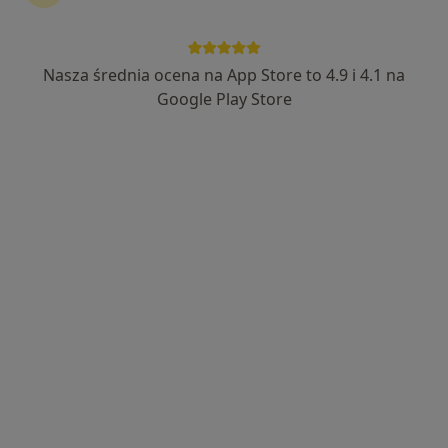
22 opinie
Dąbrówki 52, Mińsk Mazowiecki
•
Mapa
Nasza średnia ocena na App Store to 4.9 i 4.1 na
Przychodnia CENTRUM, Poradnia Gastroenterologiczna, Pracownia Endoskopii
Google Play Store
Konsultacja gastroenterologiczna
Brak ceny
Specjalista nie oferuje umawiania online pod tym adresem.
Poproś o wizytę
lek. Ewa Woś
·
Więcej
W trakcie specjalizacji (Gastrolog)