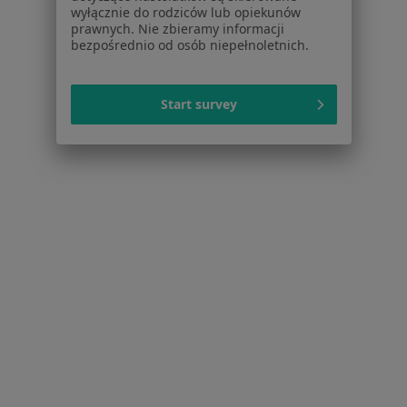
wyłącznie do rodziców lub opiekunów
dane pozyskaliśmy samodzielnie
prawnych. Nie zbieramy informacji
Polityka cookies
bezpośrednio od osób niepełnoletnich.
Jak działają wyniki wyszukiwania
Dostępność
O nas
Start survey
Praca
Rekrutujemy!
Partnerzy
Centrum prasowe
Kontakt
Dla pacjentów
Lekarze
Placówki medyczne
Pytania i odpowiedzi
Usługi i zabiegi
Choroby
Pomoc
Aplikacje mobilne