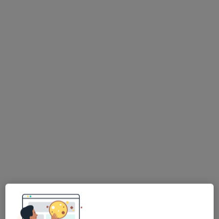
1 opinia
Mińska 21, Jakubów
•
Mapa
Rodzinne Centrum Zdrowia Jakubów
Konsultacja gastrologiczna
340 zł
Specjalista nie oferuje umawiania online pod tym adresem.
Poproś o wizytę
lek. Aleksandra Filipiuk
Gastrolog