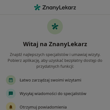
Me
Gastrolog • Mińsk Mazowiecki, mazowieckie
Filtry
Mapa
Polecani gastrolodzy w Mińsku
Witaj na ZnanyLekarz
Mazowieckim
Jak działają wyniki wyszukiwania
Znajdź najlepszych specjalistów i umawiaj wizyty.
Pobierz aplikację, aby uzyskać bezpłatny dostęp do
przydatnych funkcji:
Łatwo zarządzaj swoimi wizytami
Wysyłaj wiadomości do specjalistów
lek. Paweł Teperek
Otrzymuj powiadomienia
·
Więcej
Gastrolog