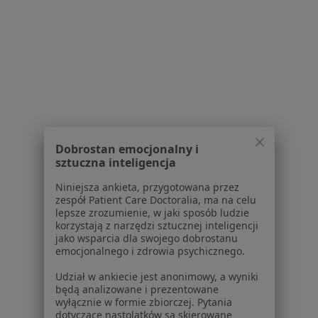
Zespół jelita drażliwego Mińsk Mazowiecki
Bóle brzucha Mińsk Mazowiecki
Więcej (14)
Więcej w kategorii: Najczęstsze schorzenia
Strona Główna
Gastrolog
Mińsk Mazowiecki
Zmień miasto
Dobrostan emocjonalny i
sztuczna inteligencja
Niniejsza ankieta, przygotowana przez
zespół Patient Care Doctoralia, ma na celu
lepsze zrozumienie, w jaki sposób ludzie
korzystają z narzędzi sztucznej inteligencji
Serwis
jako wsparcia dla swojego dobrostanu
emocjonalnego i zdrowia psychicznego.
Regulamin
Udział w ankiecie jest anonimowy, a wyniki
Polityka prywatności pacjentów
będą analizowane i prezentowane
Polityka prywatności profesjonalistów
wyłącznie w formie zbiorczej. Pytania
Polityka prywatności dla profesjonalistów, których
dotyczące nastolatków są skierowane