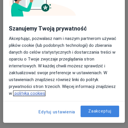
36 opinii
Kazikowskiego 7, Mińsk Mazowiecki
•
Mapa
Multimedica
Szanujemy Twoją prywatność
Konsultacja gastrologiczna
300 zł
Specjalista nie oferuje umawiania online pod tym adresem.
Akceptując, pozwalasz nam i naszym partnerom używać
plików cookie (lub podobnych technologii) do zbierania
Poproś o wizytę
danych do celów statystycznych i dostarczania treści w
oparciu o Twoje zwyczaje przeglądania stron
internetowych. W każdej chwili możesz sprawdzić i
zaktualizować swoje preferencje w ustawieniach. W
Dostępni specjaliści
ustawieniach znajdziesz również linki do polityk
Specjaliści znajdują się poza Mińsk Mazowiecki,
prywatności stron trzecich. Więcej informacji znajdziesz
mazowieckie, w obszarach bliskich Twojemu
w
polityka cookies
wyszukiwaniu.
Zaakceptuj
Edytuj ustawienia