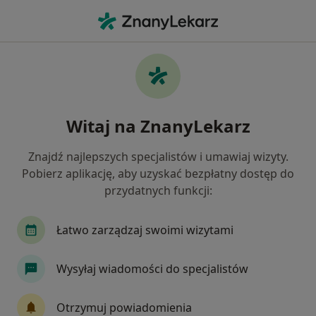
Me
Bóle Kręgosłupa • Dzierżoniów, dolnośląskie
Filtry
• 1
Ubezpieczenie
Map
Bóle kręgosłupa specjaliści w Dzierżoniowie
Witaj na ZnanyLekarz
Jak działają wyniki wyszukiwania
Znajdź najlepszych specjalistów i umawiaj wizyty.
Pobierz aplikację, aby uzyskać bezpłatny dostęp do
Jakiego specjalisty szukasz?
przydatnych funkcji:
Fizjoterapeuta
Ortopeda
Neurolog
D
Łatwo zarządzaj swoimi wizytami
Wysyłaj wiadomości do specjalistów
Otrzymuj powiadomienia