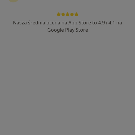
Nasza średnia ocena na App Store to 4.9 i 4.1 na
mgr Adrianna Socha
Google Play Store
·
Więcej
Fizjoterapeuta
73 opinie
Stanisława Staszica 27, Dzierżoniów
•
Mapa
Amicus. Lekarsko - Rehabilitacyjna Przychodnia Rodzinna
Konsultacja fizjoterapeutyczna
190 zł
Specjalista nie oferuje umawiania online pod tym adresem.
Poproś o wizytę