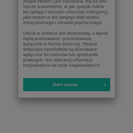
zespół Patient Care Doctoralia, ma na celu
lepsze zrozumienie, w jaki sposób ludzie
Schorzenia w Dzierżoniowie
korzystają z narzędzi sztucznej inteligencji
jako wsparcia dla swojego dobrostanu
Nadciśnienie tętnicze w Dzierżoniowie
emocjonalnego i zdrowia psychicznego.
Rak prostaty w Dzierżoniowie
Udział w ankiecie jest anonimowy, a wyniki
będą analizowane i prezentowane
Ból pleców w Dzierżoniowie
wyłącznie w formie zbiorczej. Pytania
dotyczące nastolatków są skierowane
Stulejka w Dzierżoniowie
wyłącznie do rodziców lub opiekunów
prawnych. Nie zbieramy informacji
Urazy w Dzierżoniowie
bezpośrednio od osób niepełnoletnich.
Więcej (15)
Więcej w kategorii: Schorzenia w Dzierżoniow
Start survey
Bóle Kręgosłupa Specjaliści W Dzierżoniowie