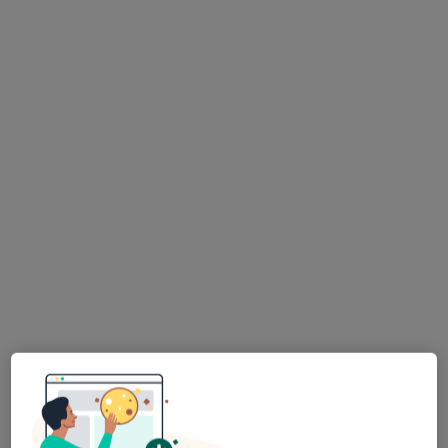
lek. Piotr Gabryś
·
Więcej
Ortopeda, Ortopeda dziecięcy, Fizjoterapeuta
2023 opinie
Piłsudskiego 8, Dzierżoniów
•
Mapa
Salon Medyczny ARKMED
Konsultacja ortopedyczna
od 300 zł
Specjalista nie oferuje umawiania online pod tym adresem.
Poproś o wizytę