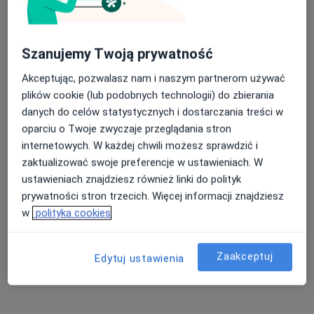
mgr Marta Piętka
Szanujemy Twoją prywatność
Fizjoterapeuta
Akceptując, pozwalasz nam i naszym partnerom używać
15 opinii
plików cookie (lub podobnych technologii) do zbierania
Stanisława Staszica 27, Dzierżoniów
•
Mapa
danych do celów statystycznych i dostarczania treści w
Amicus. Lekarsko - Rehabilitacyjna Przychodnia Rodzinna
oparciu o Twoje zwyczaje przeglądania stron
Konsultacja fizjoterapeutyczna
190 zł
internetowych. W każdej chwili możesz sprawdzić i
zaktualizować swoje preferencje w ustawieniach. W
Specjalista nie oferuje umawiania online pod tym adresem.
ustawieniach znajdziesz również linki do polityk
Poproś o wizytę
prywatności stron trzecich. Więcej informacji znajdziesz
w
polityka cookies
Zaakceptuj
Edytuj ustawienia