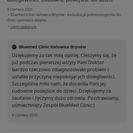
9 czerwca 2026
•
Bluemed Clinic Katowice Brynów
•
konsultacja pulmonologiczna dla
dzieci (pierwsza wizyta)
w opinii użytkownika Juliette secher
•
zgłoś nadużycie
Bluemed Clinic Katowice Brynów
Dziękujemy za tak miłą opinię. Cieszymy się, że
już podczas pierwszej wizyty Pani Doktor
bardzo rzeczowo zdiagnozowała problem i
ustaliła przyczynę niepokojących dolegliwości.
Szczególnie miło nam, że doceniła Pani jej
cudowne podejście do dzieci. Dziękujemy za
zaufanie i życzymy dużo zdrowia. Pozdrawiamy,
uśmiechnięty Zespół BlueMed Clinic:)
9 czerwca 2026