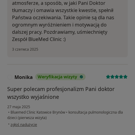
atmosferze, a sposób, w jaki Pani Doktor
tłumaczy i omawia wszystkie kwestie, spełnił
Państwa oczekiwania. Takie opinie są dla nas
ogromnym wyróżnieniem i motywacją do
dalszej pracy. Pozdrawiamy, uśmiechnięty
Zespół BlueMed Clinic :)
3 czerwca 2025
Monika
Weryfikacja wizyty
M
Super polecam profesjonalizm Pani doktor
wszystko wyjaśnione
27 maja 2025
•
Bluemed Clinic Katowice Brynów
•
konsultacja pulmonologiczna dla
dzieci (pierwsza wizyta)
w opinii użytkownika Monika
•
zgłoś nadużycie