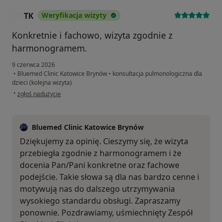
TK
Weryfikacja wizyty
T
Konkretnie i fachowo, wizyta zgodnie z
harmonogramem.
9 czerwca 2026
•
Bluemed Clinic Katowice Brynów
•
konsultacja pulmonologiczna dla
dzieci (kolejna wizyta)
w opinii użytkownika TK
•
zgłoś nadużycie
Bluemed Clinic Katowice Brynów
Dziękujemy za opinię. Cieszymy się, że wizyta
przebiegła zgodnie z harmonogramem i że
docenia Pan/Pani konkretne oraz fachowe
podejście. Takie słowa są dla nas bardzo cenne i
motywują nas do dalszego utrzymywania
wysokiego standardu obsługi. Zapraszamy
ponownie. Pozdrawiamy, uśmiechnięty Zespół