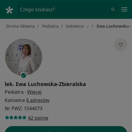
Me
Czego szukasz?
Strona Główna
Pediatra
Katowice
Ewa Luchowska-Z
Zmień miasto
lek.
Ewa Luchowska-Zbieralska
O specjalizacjach
Pediatra
·
Więcej
Katowice
6 adresów
Nr PWZ: 1544073
42 opinie