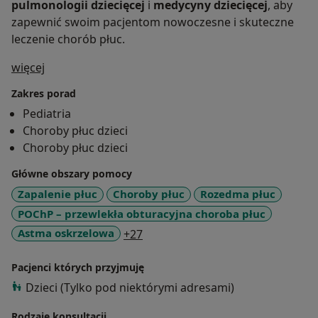
pulmonologii dziecięcej
i
medycyny dziecięcej
, aby
zapewnić swoim pacjentom nowoczesne i skuteczne
leczenie chorób płuc.
O mnie
więcej
Zakres porad
Pediatria
Choroby płuc dzieci
Choroby płuc dzieci
Główne obszary pomocy
Zapalenie płuc
Choroby płuc
Rozedma płuc
POChP – przewlekła obturacyjna choroba płuc
a11y_sr_more_diseases
Astma oskrzelowa
+27
Pacjenci których przyjmuję
Dzieci (Tylko pod niektórymi adresami)
Rodzaje konsultacji