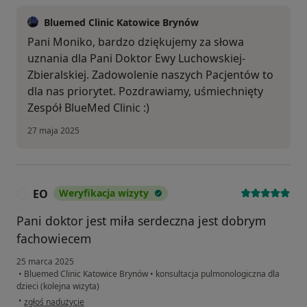
Bluemed Clinic Katowice Brynów
Pani Moniko, bardzo dziękujemy za słowa
uznania dla Pani Doktor Ewy Luchowskiej-
Zbieralskiej. Zadowolenie naszych Pacjentów to
dla nas priorytet. Pozdrawiamy, uśmiechnięty
Zespół BlueMed Clinic :)
27 maja 2025
EO
Weryfikacja wizyty
E
Pani doktor jest miła serdeczna jest dobrym
fachowiecem
25 marca 2025
•
Bluemed Clinic Katowice Brynów
•
konsultacja pulmonologiczna dla
dzieci (kolejna wizyta)
w opinii użytkownika EO
•
zgłoś nadużycie