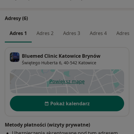
Adresy (6)
Adres 1
Adres 2
Adres 3
Adres 4
Adres 5
Bluemed Clinic Katowice Brynów
Świętego Huberta 6,
40-542
Katowice
Powiększ mapę
otwiera się w nowej karcie
Dostępność
Pokaż kalendarz
Metody płatności (wizyty prywatne)
Ubezpieczenia akceptowane pod tym adresem