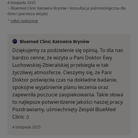
4 listopada 2025
•
Bluemed Clinic Katowice Brynów
•
konsultacja pulmonologiczna dla
dzieci (pierwsza wizyta)
w opinii użytkownika Mariola
•
zgłoś nadużycie
Bluemed Clinic Katowice Brynów
Dziękujemy za podzielenie się opinią. To dla nas
bardzo cenne, że wizyta u Pani Doktor Ewy
Luchowskiej-Zbieralskiej przebiegła w tak
życzliwej atmosferze. Cieszymy się, że Pani
Doktor poświęciła czas na dokładne badanie,
spokojne wyjaśnienie planu leczenia oraz
zapewniła poczucie zaopiekowania. Takie słowa
to najlepsze potwierdzenie jakości naszej pracy.
Pozdrawiamy, uśmiechnięty Zespół BlueMed
Clinic :)
4 listopada 2025