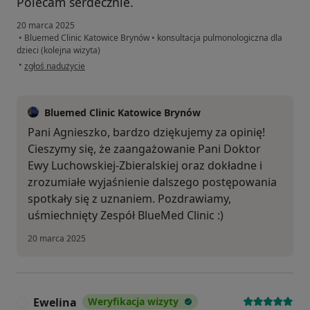
Polecam serdecznie.
20 marca 2025
•
Bluemed Clinic Katowice Brynów
•
konsultacja pulmonologiczna dla
dzieci (kolejna wizyta)
w opinii użytkownika Agnieszka
•
zgłoś nadużycie
Bluemed Clinic Katowice Brynów
Pani Agnieszko, bardzo dziękujemy za opinię!
Cieszymy się, że zaangażowanie Pani Doktor
Ewy Luchowskiej-Zbieralskiej oraz dokładne i
zrozumiałe wyjaśnienie dalszego postępowania
spotkały się z uznaniem. Pozdrawiamy,
uśmiechnięty Zespół BlueMed Clinic :)
20 marca 2025
Ewelina
Weryfikacja wizyty
E