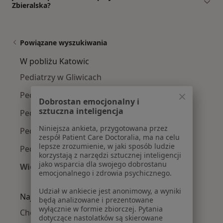
Zbieralska?
Powiązane wyszukiwania
W pobliżu Katowic
Pediatrzy w Gliwicach
Pediatrzy w Zabrzu
Dobrostan emocjonalny i
sztuczna inteligencja
Pediatrzy w Sosnowcu
Niniejsza ankieta, przygotowana przez
Pediatrzy w Tychach
zespół Patient Care Doctoralia, ma na celu
lepsze zrozumienie, w jaki sposób ludzie
Pediatrzy w Chorzowie
korzystają z narzędzi sztucznej inteligencji
jako wsparcia dla swojego dobrostanu
Więcej (14)
emocjonalnego i zdrowia psychicznego.
Więcej w kategorii: W pobliżu Katowic
Udział w ankiecie jest anonimowy, a wyniki
Najczęście leczone choroby
będą analizowane i prezentowane
wyłącznie w formie zbiorczej. Pytania
Choroby wieku dziecięcego w Katowicach
dotyczące nastolatków są skierowane