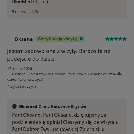
BlueMed Clinic:)
9 czerwca 2026
Oksana
Weryfikacja wizyty
O
Jestem zadowolona z wizyty. Bardzo fajne
podejście do dzieci.
17 lutego 2026
•
Bluemed Clinic Katowice Brynów
•
konsultacja pulmonologiczna dla
dzieci (kolejna wizyta)
w opinii użytkownika Oksana
•
zgłoś nadużycie
Bluemed Clinic Katowice Brynów
Pani Oksano, Pani Oksano, dziękujemy za
podzielenie się opinią! Cieszymy się, że wizyta u
Pani Doktor Ewy Luchowskiej-Zbieralskiej