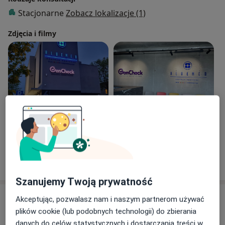
Stacjonarne
Zobacz lokalizacje (1)
Zdjęcia i filmy
Zobacz galerię (8)
Pokaż więcej
o doświadczeniu
Szanujemy Twoją prywatność
Aktualności
Akceptując, pozwalasz nam i naszym partnerom używać
plików cookie (lub podobnych technologii) do zbierania
lek. Ewa Luchowska-Zbieralska
danych do celów statystycznych i dostarczania treści w