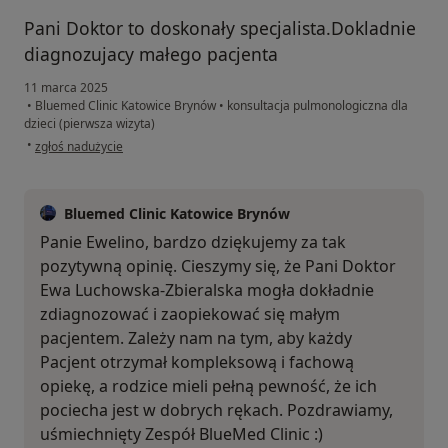
Pani Doktor to doskonały specjalista.Dokladnie
diagnozujacy małego pacjenta
11 marca 2025
•
Bluemed Clinic Katowice Brynów
•
konsultacja pulmonologiczna dla
dzieci (pierwsza wizyta)
w opinii użytkownika Ewelina
•
zgłoś nadużycie
Bluemed Clinic Katowice Brynów
Panie Ewelino, bardzo dziękujemy za tak
pozytywną opinię. Cieszymy się, że Pani Doktor
Ewa Luchowska-Zbieralska mogła dokładnie
zdiagnozować i zaopiekować się małym
pacjentem. Zależy nam na tym, aby każdy
Pacjent otrzymał kompleksową i fachową
opiekę, a rodzice mieli pełną pewność, że ich
pociecha jest w dobrych rękach. Pozdrawiamy,
uśmiechnięty Zespół BlueMed Clinic :)