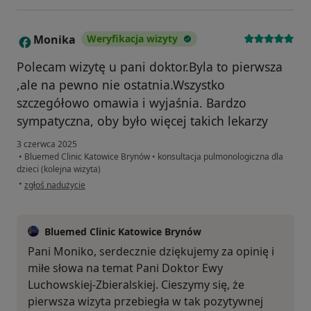
Monika
Weryfikacja wizyty
M
Polecam wizytę u pani doktor.Byla to pierwsza
,ale na pewno nie ostatnia.Wszystko
szczegółowo omawia i wyjaśnia. Bardzo
sympatyczna, oby było więcej takich lekarzy
3 czerwca 2025
•
Bluemed Clinic Katowice Brynów
•
konsultacja pulmonologiczna dla
dzieci (kolejna wizyta)
w opinii użytkownika Monika
•
zgłoś nadużycie
Bluemed Clinic Katowice Brynów
Pani Moniko, serdecznie dziękujemy za opinię i
miłe słowa na temat Pani Doktor Ewy
Luchowskiej-Zbieralskiej. Cieszymy się, że
pierwsza wizyta przebiegła w tak pozytywnej