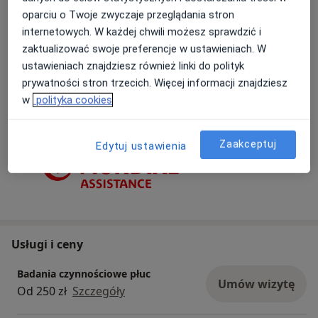
Świętego Huberta 6, 40-542 Katowice
oparciu o Twoje zwyczaje przeglądania stron
W BlueMed Clinic Katowice przyjmuję bezpłatnie
internetowych. W każdej chwili możesz sprawdzić i
w ramach ubezpieczeń:
zaktualizować swoje preferencje w ustawieniach. W
AWP (Mondial Assistance), TU ZDROWIE,
ustawieniach znajdziesz również linki do polityk
TELEMEDI
prywatności stron trzecich. Więcej informacji znajdziesz
w
polityka cookies
23/07/2026
Zaakceptuj
Edytuj ustawienia
Usługi i ceny
Badania czynnościowe płuc
Umów wizytę
Od 250 zł
Szczegóły