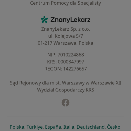
Centrum Pomocy dla Specjalisty
Kontakt
ZnanyLekarz - Strona główna
ZnanyLekarz Sp. z o.o.
ul. Kolejowa 5/7
01-217 Warszawa, Polska
NIP: ⁠7010224868
KRS: ⁠0000347997
REGON: ⁠142276657
Sąd Rejonowy dla m.st. Warszawy w Warszawie XII
Wydział Gospodarczy KRS
Facebook
otwiera się w nowej karcie
otwiera się w nowej karcie
otwiera się w nowej karcie
otwiera się w nowej karcie
otwiera się w nowej karci
otwiera się
otwi
Polska
,
Türkiye
,
España
,
Italia
,
Deutschland
,
Česko
,