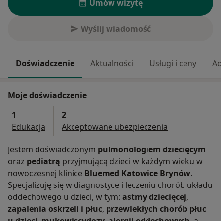
Umów wizytę
Wyślij wiadomość
Doświadczenie
Aktualności
Usługi i ceny
Ad
Moje doświadczenie
1
2
Edukacja
Akceptowane ubezpieczenia
Jestem doświadczonym
pulmonologiem dziecięcym
oraz
pediatrą
przyjmującą dzieci w każdym wieku w
nowoczesnej klinice
Bluemed Katowice Brynów
.
Specjalizuję się w diagnostyce i leczeniu chorób układu
oddechowego u dzieci, w tym:
astmy dziecięcej
,
zapalenia oskrzeli i płuc
,
przewlekłych chorób płuc
u dzieci
,
mukowiscydozy
,
alergii oddechowych
, a