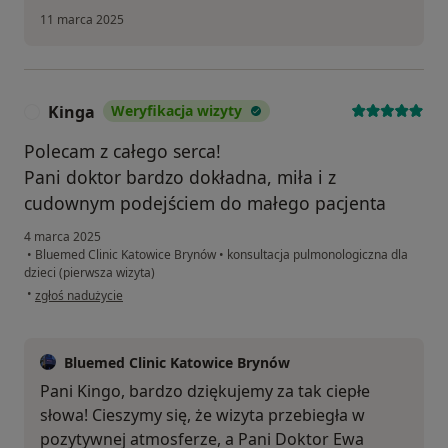
11 marca 2025
Kinga
Weryfikacja wizyty
K
Polecam z całego serca!
Pani doktor bardzo dokładna, miła i z
cudownym podejściem do małego pacjenta
4 marca 2025
•
Bluemed Clinic Katowice Brynów
•
konsultacja pulmonologiczna dla
dzieci (pierwsza wizyta)
w opinii użytkownika Kinga
•
zgłoś nadużycie
Bluemed Clinic Katowice Brynów
Pani Kingo, bardzo dziękujemy za tak ciepłe
słowa! Cieszymy się, że wizyta przebiegła w
pozytywnej atmosferze, a Pani Doktor Ewa