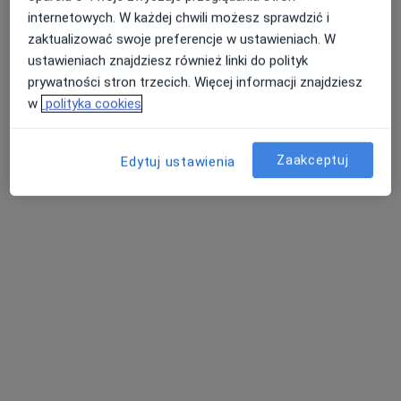
Top Clinic
internetowych. W każdej chwili możesz sprawdzić i
zaktualizować swoje preferencje w ustawieniach. W
Konsultacja alergologiczna
250 zł
ustawieniach znajdziesz również linki do polityk
Specjalista nie oferuje umawiania online pod tym adresem.
prywatności stron trzecich. Więcej informacji znajdziesz
w
polityka cookies
Poproś o wizytę
Zaakceptuj
Edytuj ustawienia
lek. Kaja Kanigowska
·
Więcej
Pulmonolog
1 opinia
Adres 1
Adres 2
Adres 3