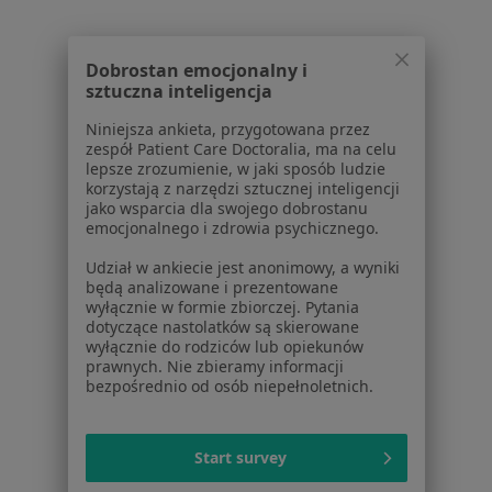
POChP – przewlekła obturacyjna choroba płuc w
Gliwicach
Dobrostan emocjonalny i
sztuczna inteligencja
POChP – przewlekła obturacyjna choroba płuc w
Piekarach Śląskich
Niniejsza ankieta, przygotowana przez
zespół Patient Care Doctoralia, ma na celu
POChP – przewlekła obturacyjna choroba płuc w
lepsze zrozumienie, w jaki sposób ludzie
Sosnowcu
korzystają z narzędzi sztucznej inteligencji
jako wsparcia dla swojego dobrostanu
POChP – przewlekła obturacyjna choroba płuc w
emocjonalnego i zdrowia psychicznego.
Bielsku-Białej
Udział w ankiecie jest anonimowy, a wyniki
będą analizowane i prezentowane
POChP – przewlekła obturacyjna choroba płuc w
wyłącznie w formie zbiorczej. Pytania
Mikołowie
dotyczące nastolatków są skierowane
wyłącznie do rodziców lub opiekunów
Więcej (14)
prawnych. Nie zbieramy informacji
Więcej w kategorii: W pobliżu Katowic
bezpośrednio od osób niepełnoletnich.
Schorzenia w Katowicach
Nadciśnienie tętnicze w Katowicach
Start survey