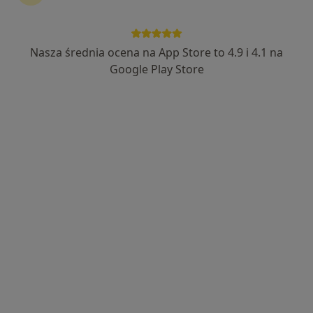
Nasza średnia ocena na App Store to 4.9 i 4.1 na
lek. Arkadiusz Brodowski
Google Play Store
·
Więcej
Internista, Pulmonolog
1144 opinie
Adres 1
Adres 2
Adres 3
Online
Małobądzka 34, Będzin
•
Mapa
Specjalisyczna Praktyka Lekarska
Konsultacja pulmonologiczna
300 zł
Specjalista nie oferuje umawiania online pod tym adresem.
Poproś o wizytę