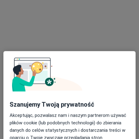
Konsultacja internistyczna
300 zł
Specjalista nie oferuje umawiania online pod tym adresem.
Poproś o wizytę
Bezpieczne płatności
Szanujemy Twoją prywatność
lek. Magdalena Loręcik
Akceptując, pozwalasz nam i naszym partnerom używać
Alergolog, Internista
plików cookie (lub podobnych technologii) do zbierania
12 opinii
danych do celów statystycznych i dostarczania treści w
11 Listopada 18b/1, Będzin
•
Mapa
oparciu o Twoje zwyczaje przeglądania stron