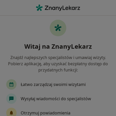
Me
Pochp Przewlekła Obturacyjna Choroba Płuc • Katowice, śląskie
Filtry
• 1
Ubezpieczenie
Map
POChP – przewlekła obturacyjna choroba
Witaj na ZnanyLekarz
płuc specjaliści w Katowicach
Jak działają wyniki wyszukiwania
Znajdź najlepszych specjalistów i umawiaj wizyty.
Pobierz aplikację, aby uzyskać bezpłatny dostęp do
przydatnych funkcji:
Jakiego specjalisty szukasz?
Internista
Pulmonolog
Kardiolog
Ch
Łatwo zarządzaj swoimi wizytami
Wysyłaj wiadomości do specjalistów
Otrzymuj powiadomienia