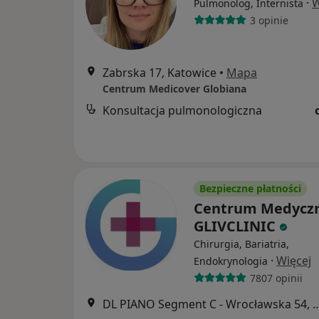
·
W
Pulmonolog, Internista
3 opinie
Zabrska 17, Katowice
•
Mapa
Centrum Medicover Globiana
Konsultacja pulmonologiczna
Bezpieczne płatności
Centrum Medycz
GLIVCLINIC
Chirurgia, Bariatria,
·
Więcej
Endokrynologia
7807 opinii
DL PIANO Segment C - Wrocławsk