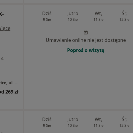
k-
Dziś
Jutro
Wt,
Śr,
9 Sie
10 Sie
11 Sie
12 Sie
ięcej
Umawianie online nie jest dostępne
Poproś o wizytę
 4
Centrum Medyczne Grupa LUX MED – Katowice, ul. Karłowicza 11
od 269 zł
Dziś
Jutro
Wt,
Śr,
9 Sie
10 Sie
11 Sie
12 Sie