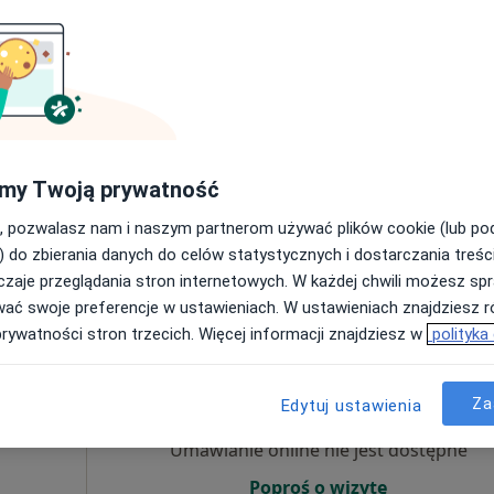
Umawianie online nie jest dostępne
Poproś o wizytę
my Twoją prywatność
, pozwalasz nam i naszym partnerom używać plików cookie (lub p
300 zł
) do zbierania danych do celów statystycznych i dostarczania treśc
zaje przeglądania stron internetowych. W każdej chwili możesz spr
wać swoje preferencje w ustawieniach. W ustawieniach znajdziesz ró
prywatności stron trzecich. Więcej informacji znajdziesz w
polityka
Dziś
Jutro
Wt,
Śr,
9 Sie
10 Sie
11 Sie
12 Sie
Za
ięcej
Edytuj ustawienia
Umawianie online nie jest dostępne
Poproś o wizytę