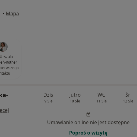
towice
•
Mapa
 Urszula
eń-Rother
pierwszego
ntaktu
ka-
Dziś
Jutro
Wt,
Śr,
9 Sie
10 Sie
11 Sie
12 Sie
ęcej
Umawianie online nie jest dostępne
Poproś o wizytę