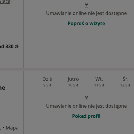
ięcej
Umawianie online nie jest dostępne
Poproś o wizytę
od 330 zł
Dziś
Jutro
Wt,
Śr,
9 Sie
10 Sie
11 Sie
12 Sie
ne
Umawianie online nie jest dostępne
Pokaż profil
a 54, Katowice
•
Mapa