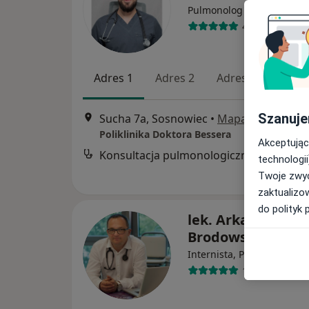
·
Więcej
Pulmonolog
49 opinii
Adres 1
Adres 2
Adres 3
Szanuje
Sucha 7a, Sosnowiec
•
Mapa
Poliklinika Doktora Bessera
Akceptując
Konsultacja pulmonologiczna
technologii
Twoje zwyc
zaktualizo
do polityk 
lek. Arkadiusz
Brodowski
·
W
Internista, Pulmonolog
1144 opinie