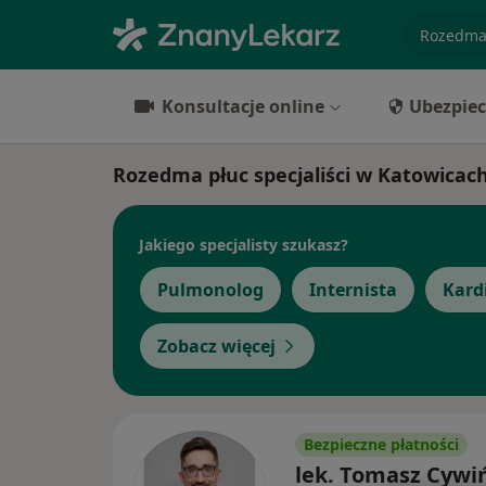
specjaliz
Konsultacje online
Ubezpiec
Rozedma płuc specjaliści w Katowicac
Jakiego specjalisty szukasz?
Pulmonolog
Internista
Kard
Zobacz więcej
Bezpieczne płatności
lek. Tomasz Cywi