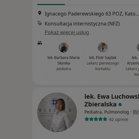
Ignacego Paderewskiego 63 POZ, Ka
Konsultacja internistyczna (NFZ)
Pokaż więcej usług
lek. Barbara Maria
lek. Piotr Sajdak
lek.
Słomka
Lekarz pierwszego
Krzemi
pediatra
kontaktu
Lekarz 
ko
lek. Ewa Luchows
Zbieralska
·
Wi
Pediatra, Pulmonolog
42 opinie