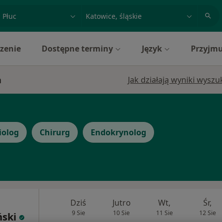
acja, badanie lub nazwisko
miasto lub dzielnica
zenie
Dostępne terminy
Język
Przyjmu
h
Jak działają wyniki wysz
iolog
Chirurg
Endokrynolog
Dziś
Jutro
Wt,
Śr,
9 Sie
10 Sie
11 Sie
12 Sie
ński