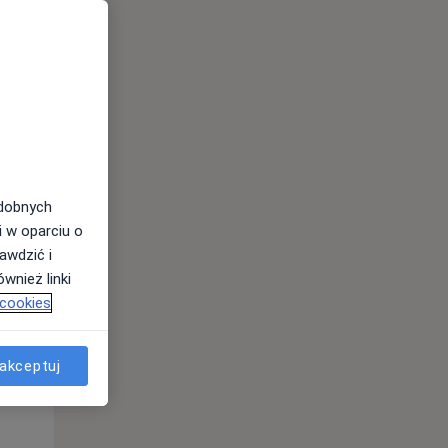
odobnych
i w oparciu o
awdzić i
wnież linki
 cookies
Czw,
Pt,
Sob,
13 Sie
14 Sie
15 Sie
akceptuj