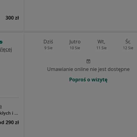
300 zł
Dziś
Jutro
Wt,
Śr,
9 Sie
10 Sie
11 Sie
12 Sie
ięcej
Umawianie online nie jest dostępne
Poproś o wizytę
a
Mediqpol - Centrum Terapii Chorób Przewlekłych i Chirurgii Wielospecjalistycznej
od 290 zł