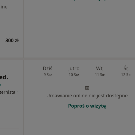
ine
300 zł
Dziś
Jutro
Wt,
Śr,
9 Sie
10 Sie
11 Sie
12 Sie
ed.
·
ternista
Umawianie online nie jest dostępne
Poproś o wizytę