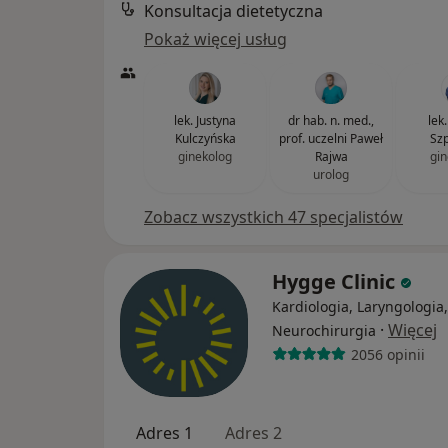
Konsultacja dietetyczna
Pokaż więcej usług
lek. Justyna
dr hab. n. med.,
lek
Kulczyńska
prof. uczelni Paweł
Szp
ginekolog
Rajwa
gin
urolog
Zobacz wszystkich 47 specjalistów
Hygge Clinic
Kardiologia, Laryngologia,
·
Więcej
Neurochirurgia
2056 opinii
Adres 1
Adres 2