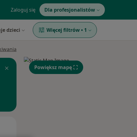
Zaloguj się
Dla profesjonalistów
je dzieci
Więcej filtrów
•
1
ukiwania
Powiększ mapę
Czw,
Pt,
Sob,
13 Sie
14 Sie
15 Sie