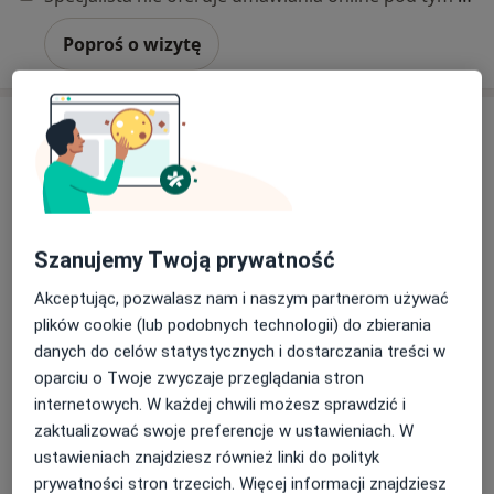
Poproś o wizytę
Szanujemy Twoją prywatność
Bezpieczne płatności
Akceptując, pozwalasz nam i naszym partnerom używać
lek. Monika Marzec
plików cookie (lub podobnych technologii) do zbierania
danych do celów statystycznych i dostarczania treści w
·
Więcej
Internista
oparciu o Twoje zwyczaje przeglądania stron
444 opinie
internetowych. W każdej chwili możesz sprawdzić i
Adres
Online 1
Online 2
zaktualizować swoje preferencje w ustawieniach. W
ustawieniach znajdziesz również linki do polityk
prywatności stron trzecich. Więcej informacji znajdziesz
Aleja Generała Józefa Hallera 169/ U3-U4, Gdańsk
•
Mapa