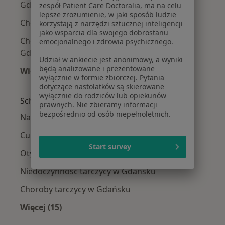
Gdańskim
zespół Patient Care Doctoralia, ma na celu
lepsze zrozumienie, w jaki sposób ludzie
Choroby endokrynologiczne w Wejherowie
korzystają z narzędzi sztucznej inteligencji
jako wsparcia dla swojego dobrostanu
Choroby endokrynologiczne w Pruszczu
emocjonalnego i zdrowia psychicznego.
Gdańskim
Udział w ankiecie jest anonimowy, a wyniki
będą analizowane i prezentowane
Więcej (2)
wyłącznie w formie zbiorczej. Pytania
Więcej w kategorii: W pobliżu Gdańska
dotyczące nastolatków są skierowane
wyłącznie do rodziców lub opiekunów
Schorzenia w Gdańsku
prawnych. Nie zbieramy informacji
bezpośrednio od osób niepełnoletnich.
Nadciśnienie tętnicze w Gdańsku
Cukrzyca w Gdańsku
Start survey
Otyłość w Gdańsku
Niedoczynność tarczycy w Gdańsku
Choroby tarczycy w Gdańsku
Więcej (15)
Więcej w kategorii: Schorzenia w Gdańsku