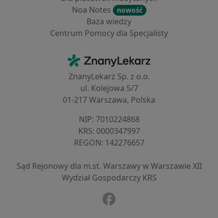
Noa Notes
nowość
Baza wiedzy
Centrum Pomocy dla Specjalisty
Kontakt
ZnanyLekarz - Strona główna
ZnanyLekarz Sp. z o.o.
ul. Kolejowa 5/7
01-217 Warszawa, Polska
NIP: ⁠7010224868
KRS: ⁠0000347997
REGON: ⁠142276657
Sąd Rejonowy dla m.st. Warszawy w Warszawie XII
Wydział Gospodarczy KRS
Facebook
otwiera się w nowej karcie