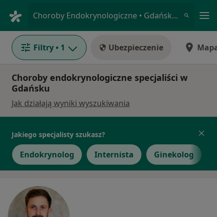
Me
Choroby Endokrynologiczne • Gdańsk, pomorskie
Filtry
• 1
Ubezpieczenie
Map
Choroby endokrynologiczne specjaliści w
Gdańsku
Jak działają wyniki wyszukiwania
Jakiego specjalisty szukasz?
Endokrynolog
Internista
Ginekolog