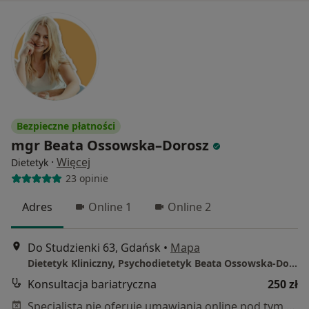
Bezpieczne płatności
mgr Beata Ossowska–Dorosz
·
Więcej
Dietetyk
23 opinie
Adres
Online 1
Online 2
Do Studzienki 63, Gdańsk
•
Mapa
Dietetyk Kliniczny, Psychodietetyk Beata Ossowska-Dorosz
Konsultacja bariatryczna
250 zł
Specjalista nie oferuje umawiania online pod tym adresem.