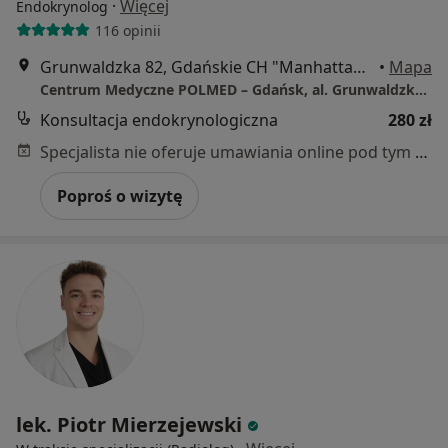
·
Więcej
Endokrynolog
116 opinii
Grunwaldzka 82, Gdańskie CH "Manhattan", Gdańsk
•
Mapa
Centrum Medyczne POLMED – Gdańsk, al. Grunwaldzka 82
Konsultacja endokrynologiczna
280 zł
Specjalista nie oferuje umawiania online pod tym adresem.
Poproś o wizytę
lek. Piotr Mierzejewski