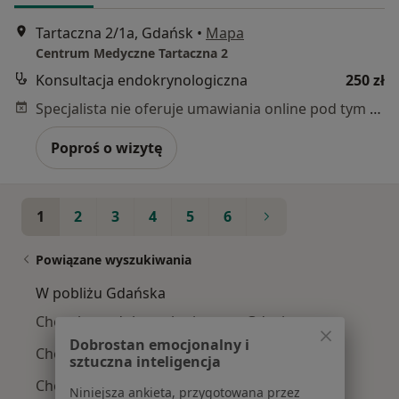
Tartaczna 2/1a, Gdańsk
•
Mapa
Centrum Medyczne Tartaczna 2
Konsultacja endokrynologiczna
250 zł
Specjalista nie oferuje umawiania online pod tym adresem.
Poproś o wizytę
1
2
3
4
5
6
Powiązane wyszukiwania
W pobliżu Gdańska
Choroby endokrynologiczne w Gdyni
Dobrostan emocjonalny i
Choroby endokrynologiczne w Sopocie
sztuczna inteligencja
Choroby endokrynologiczne w Starogardzie
Niniejsza ankieta, przygotowana przez