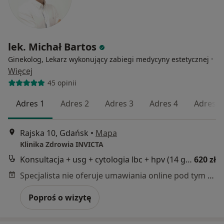
lek. Michał Bartos
·
Ginekolog, Lekarz wykonujący zabiegi medycyny estetycznej
Więcej
45 opinii
Adres 1
Adres 2
Adres 3
Adres 4
Adres 5
Rajska 10, Gdańsk
•
Mapa
Klinika Zdrowia INVICTA
Konsultacja + usg + cytologia lbc + hpv (14 genotypów)
620 zł
Specjalista nie oferuje umawiania online pod tym adresem.
Poproś o wizytę