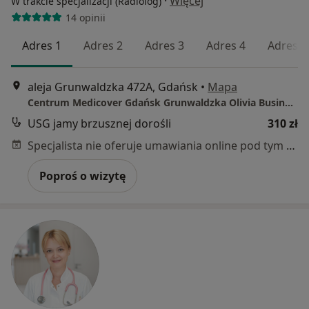
·
Więcej
W trakcie specjalizacji (Radiolog)
14 opinii
Adres 1
Adres 2
Adres 3
Adres 4
Adres 5
aleja Grunwaldzka 472A, Gdańsk
•
Mapa
Centrum Medicover Gdańsk Grunwaldzka Olivia Business Center
USG jamy brzusznej dorośli
310 zł
Specjalista nie oferuje umawiania online pod tym adresem.
Poproś o wizytę