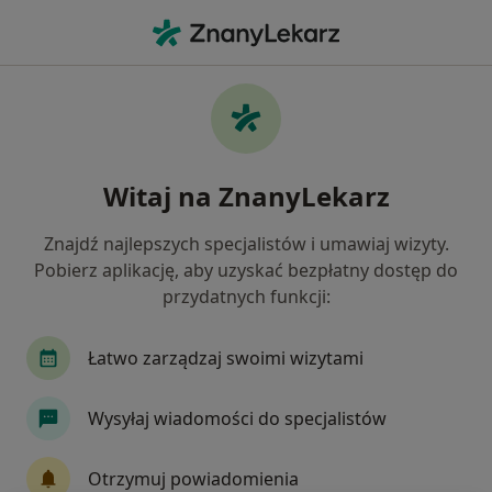
Me
Endokrynolog • Gdańsk, pomorskie
Filtry
Ubezpieczenie:
JP MEDICA
20 polecanych endokrynologów w Gdańsku
Witaj na ZnanyLekarz
z JP MEDICA
Jak działają wyniki wyszukiwania
Znajdź najlepszych specjalistów i umawiaj wizyty.
Pobierz aplikację, aby uzyskać bezpłatny dostęp do
przydatnych funkcji:
Łatwo zarządzaj swoimi wizytami
Wysyłaj wiadomości do specjalistów
Wyróżniony
Otrzymuj powiadomienia