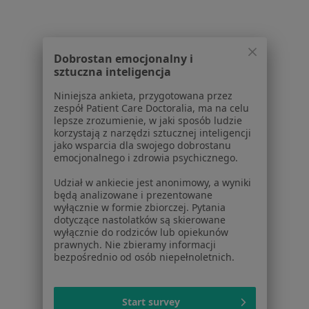
Dla profesjonalistów
Cennik
Dla lekarzy
Dobrostan emocjonalny i
Dla placówek medycznych
sztuczna inteligencja
Noa Notes
nowość
Baza wiedzy
Niniejsza ankieta, przygotowana przez
zespół Patient Care Doctoralia, ma na celu
Centrum Pomocy dla Specjalisty
lepsze zrozumienie, w jaki sposób ludzie
korzystają z narzędzi sztucznej inteligencji
Kontakt
jako wsparcia dla swojego dobrostanu
ZnanyLekarz - Strona główna
emocjonalnego i zdrowia psychicznego.
ZnanyLekarz Sp. z o.o.
Udział w ankiecie jest anonimowy, a wyniki
ul. Kolejowa 5/7
będą analizowane i prezentowane
01-217 Warszawa, Polska
wyłącznie w formie zbiorczej. Pytania
dotyczące nastolatków są skierowane
NIP: ⁠7010224868
wyłącznie do rodziców lub opiekunów
prawnych. Nie zbieramy informacji
KRS: ⁠0000347997
bezpośrednio od osób niepełnoletnich.
REGON: ⁠142276657
Sąd Rejonowy dla m.st. Warszawy w Warszawie XII
Start survey