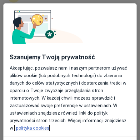
lek. Katarzyna Kocyk
·
Więcej
Endokrynolog, Internista
68 opinii
Nasza średnia ocena na App Store to 4.9 i 4.1 na
Karola Szymanowskiego 2, Gdańsk
•
Mapa
Google Play Store
Mediss Medical Clinic
Akceptuje JP MEDICA
Konsultacja endokrynologiczna
240 zł
Szanujemy Twoją prywatność
Specjalista nie oferuje umawiania online pod tym adresem.
Akceptując, pozwalasz nam i naszym partnerom używać
plików cookie (lub podobnych technologii) do zbierania
Poproś o wizytę
danych do celów statystycznych i dostarczania treści w
oparciu o Twoje zwyczaje przeglądania stron
internetowych. W każdej chwili możesz sprawdzić i
zaktualizować swoje preferencje w ustawieniach. W
ustawieniach znajdziesz również linki do polityk
prywatności stron trzecich. Więcej informacji znajdziesz
w
polityka cookies