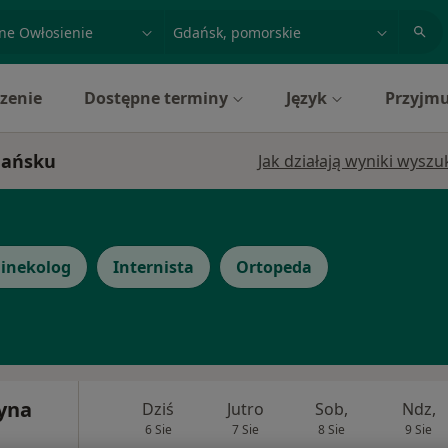
acja, badanie lub nazwisko
miasto lub dzielnica
zenie
Dostępne terminy
Język
Przyjmu
dańsku
Jak działają wyniki wysz
inekolog
Internista
Ortopeda
zyna
Dziś
Jutro
Sob,
Ndz,
6 Sie
7 Sie
8 Sie
9 Sie