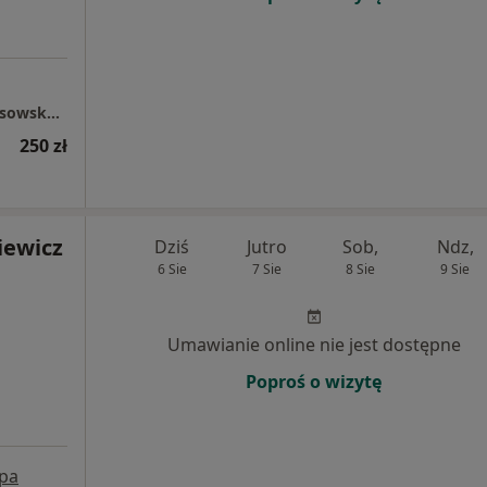
Dietetyk Kliniczny, Psychodietetyk Beata Ossowska-Dorosz
250 zł
iewicz
Dziś
Jutro
Sob,
Ndz,
6 Sie
7 Sie
8 Sie
9 Sie
Umawianie online nie jest dostępne
Poproś o wizytę
pa