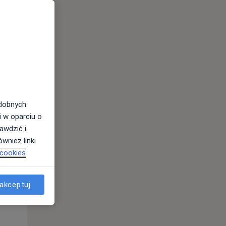
odobnych
i w oparciu o
awdzić i
wnież linki
 cookies
Pon,
Wt,
Śr,
10 Sie
11 Sie
12 Sie
akceptuj