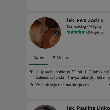
lek. Ewa Zoch
·
Więcej
Dermatolog
694 opinie
Adres
Online
Ul. Jana Kilińskiego 3E lok. 1, Gdańsk
•
M
Konsultacja dermatologiczna
lek. Paulina Link