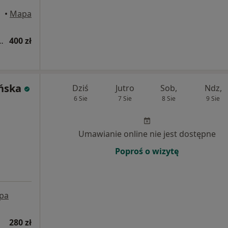
•
Mapa
logiczna (pierwsza wizyta)
400 zł
yńska
Dziś
Jutro
Sob,
Ndz,
6 Sie
7 Sie
8 Sie
9 Sie
Umawianie online nie jest dostępne
Poproś o wizytę
pa
280 zł