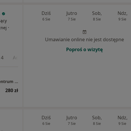
s
Dziś
Jutro
Sob,
Ndz,
6 Sie
7 Sie
8 Sie
9 Sie
jący
·
znej
Umawianie online nie jest dostępne
Poproś o wizytę
 4
Adres 5
Adres 6
Świat Zdrowia Gdańsk/Kowale (Endomed Centrum Diagnostyki Medycznej)
280 zł
Dziś
Jutro
Sob,
Ndz,
6 Sie
7 Sie
8 Sie
9 Sie