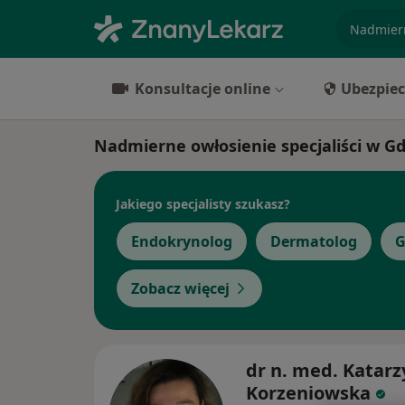
specjaliz
Konsultacje online
Ubezpiec
Nadmierne owłosienie specjaliści w G
Jakiego specjalisty szukasz?
Endokrynolog
Dermatolog
G
Zobacz więcej
dr n. med. Katar
Korzeniowska