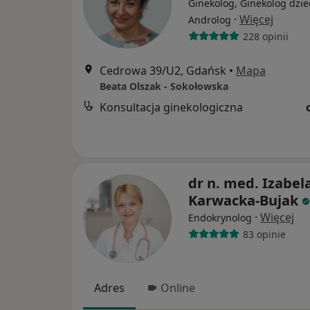
Ginekolog, Ginekolog dzie
·
Więcej
Androlog
228 opinii
Cedrowa 39/U2, Gdańsk
•
Mapa
Beata Olszak - Sokołowska
Konsultacja ginekologiczna
dr n. med. Izabel
Karwacka-Bujak
·
Więcej
Endokrynolog
83 opinie
Adres
Online