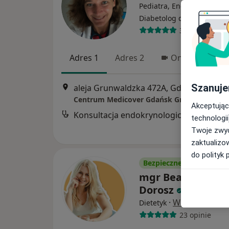
Pediatra, Endokrynolog dz
·
Wię
Diabetolog dziecięcy
370 opinii
Adres 1
Adres 2
Online
Szanuje
aleja Grunwaldzka 472A, Gdańsk
•
Mapa
Akceptując
Konsultacja endokrynologiczna dzieci
technologii
Twoje zwyc
zaktualizo
do polityk 
Bezpieczne płatności
mgr Beata Ossow
Dorosz
·
Więcej
Dietetyk
23 opinie