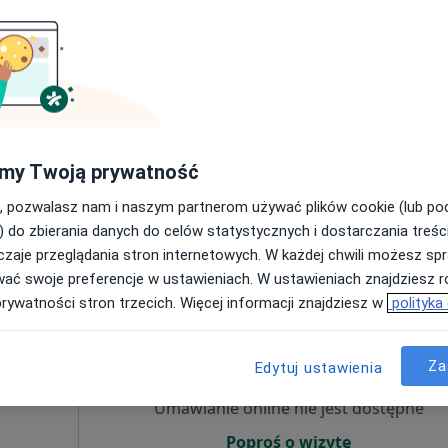
iecięcy,
cej
Umawianie online nie jest dostępne
Poproś o wizytę
my Twoją prywatność
Centrum Medicover Gdańsk Grunwaldzka Olivia Business Center
, pozwalasz nam i naszym partnerom używać plików cookie (lub p
360 zł
) do zbierania danych do celów statystycznych i dostarczania treśc
zaje przeglądania stron internetowych. W każdej chwili możesz spr
wać swoje preferencje w ustawieniach. W ustawieniach znajdziesz ró
prywatności stron trzecich. Więcej informacji znajdziesz w
polityka
Dziś
Jutro
Sob,
Ndz,
6 Sie
7 Sie
8 Sie
9 Sie
ska–
Za
Edytuj ustawienia
Umawianie online nie jest dostępne
Poproś o wizytę