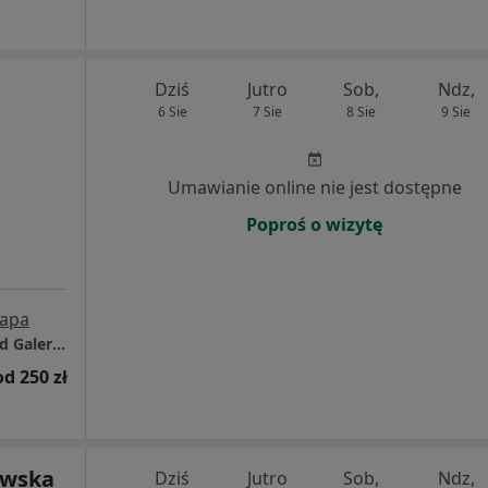
Dziś
Jutro
Sob,
Ndz,
6 Sie
7 Sie
8 Sie
9 Sie
Umawianie online nie jest dostępne
Poproś o wizytę
apa
Gabinet Lekarski - Browar Gdański, 100 m od Galerii Metropolia
od 250 zł
owska
Dziś
Jutro
Sob,
Ndz,