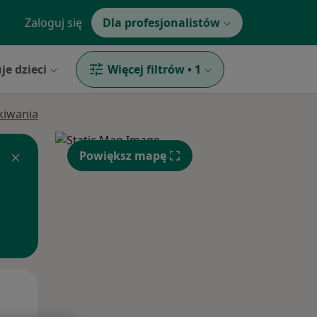
Zaloguj się
Dla profesjonalistów
je dzieci
Więcej filtrów
•
1
ukiwania
Powiększ mapę
Pon,
Wt,
Śr,
10 Sie
11 Sie
12 Sie