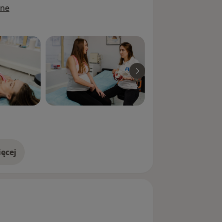
ine
ęcej
doświadczeniu