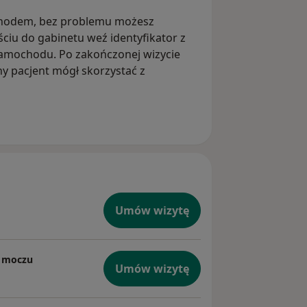
ochodem, bez problemu możesz
ciu do gabinetu weź identyfikator z
 samochodu. Po zakończonej wizycie
ny pacjent mógł skorzystać z
Umów wizytę
e moczu
Umów wizytę