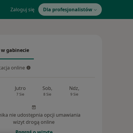
Zaloguj się
Dla profesjonalistów
 w gabinecie
 gabinecie
acja online
cja online
Jutro
Sob,
Ndz,
Pon,
Wt,
7 Sie
8 Sie
9 Sie
10 Sie
11 Si
inika nie udostępnia opcji umawiania
wizyt drogą online
powiedzi na pytania (7)
Poproś o wizytę