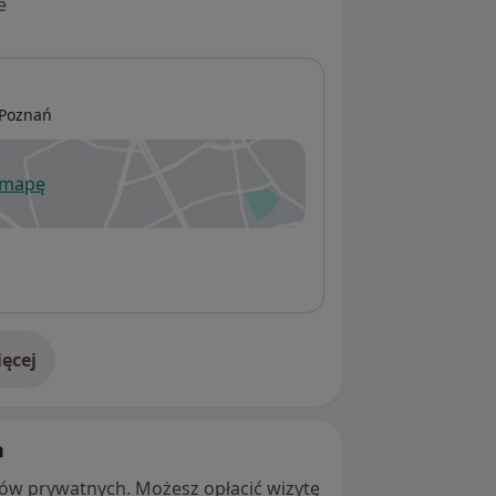
e
Poznań
 mapę
wiera się w nowej karcie
ęcej
adresie
h
ntów prywatnych. Możesz opłacić wizytę