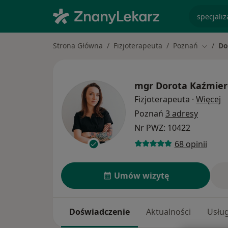
specjaliz
Strona Główna
Fizjoterapeuta
Poznań
Do
Zmień 
mgr
Dorota Kaźmier
O
Fizjoterapeuta
·
Więcej
Poznań
3 adresy
Nr PWZ: 10422
68 opinii
Umów wizytę
Doświadczenie
Aktualności
Usług