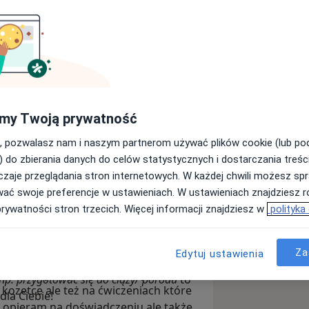
estem mgr fizjoterapii. Ukończyłam
my Twoją prywatność
niu a doświadczenie w zawodzie
, pozwalasz nam i naszym partnerom używać plików cookie (lub p
) do zbierania danych do celów statystycznych i dostarczania treśc
nekologiczną i głównie w tej
zaje przeglądania stron internetowych. W każdej chwili możesz spr
zygodę z fizjoterapią
wać swoje preferencje w ustawieniach. W ustawieniach znajdziesz ró
łam się, że moje miesiączki nie
prywatności stron trzecich. Więcej informacji znajdziesz w
polityka
etami i czuję ogromną pasję pracując
iesiączkami, endometriozą, bolesnymi
trzymaniem moczu/ gazów/ stolca,
Za
Edytuj ustawienia
ównie w fizjoterapii ortopedycznej
dnicy, krocza, kręgosłupa lędźwiowego,
ciu holistycznym (całościowym). W
 np. przygotować się do ciąży/ porodu
to
 kozetce ale też na ćwiczeniach które
dla Ciebie!
 opieram na doświadczeniu ale także