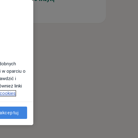
odobnych
i w oparciu o
awdzić i
wnież linki
 cookies
akceptuj