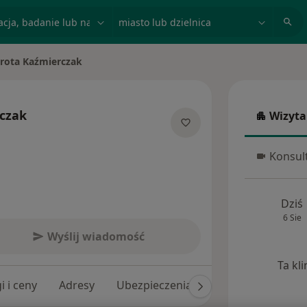
acja, badanie lub nazwisko
miasto lub dzielnica
rota Kaźmierczak
miasto
czak
Wizyta
Wizyta w
 specjalizacjach
Konsult
Konsulta
Dziś
6 Sie
Wyślij wiadomość
Ta kl
i i ceny
Adresy
Ubezpieczenia
Opinie (68)
Od