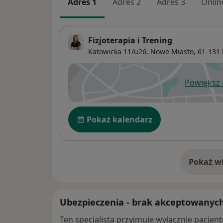
Adres 1
Adres 2
Adres 3
Onlin
Fizjoterapia i Trening
Katowicka 11/u26,
Nowe Miasto
, 61-131
Powiększ
ot
Dostępność
Pokaż kalendarz
Pokaż wi
o 
Ubezpieczenia - brak akceptowanyc
Ten specjalista przyjmuje wyłącznie pacje