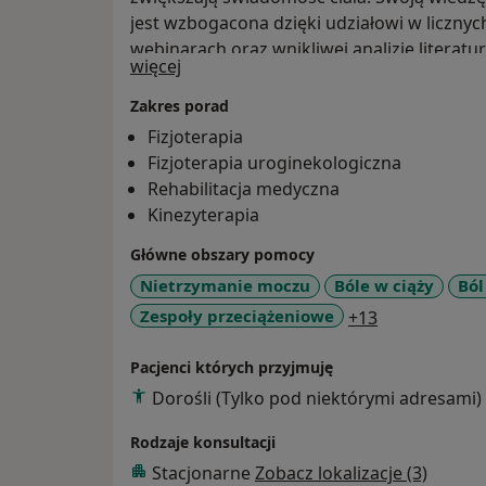
jest wzbogacona dzięki udziałowi w licznyc
webinarach oraz wnikliwej analizie literat
O mnie
więcej
Zakres porad
Fizjoterapia
Fizjoterapia uroginekologiczna
Rehabilitacja medyczna
Kinezyterapia
Główne obszary pomocy
Nietrzymanie moczu
Bóle w ciąży
Ból
a11y_sr_mor
Zespoły przeciążeniowe
+13
Pacjenci których przyjmuję
Dorośli (Tylko pod niektórymi adresami)
Rodzaje konsultacji
Stacjonarne
Zobacz lokalizacje (3)