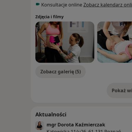
Konsultacje online
Zobacz kalendarz onl
Zdjęcia i filmy
Zobacz galerię (5)
Pokaż wi
o 
Aktualności
mgr Dorota Kaźmierczak
Katowicka 11/u26, 61-131 Poznań