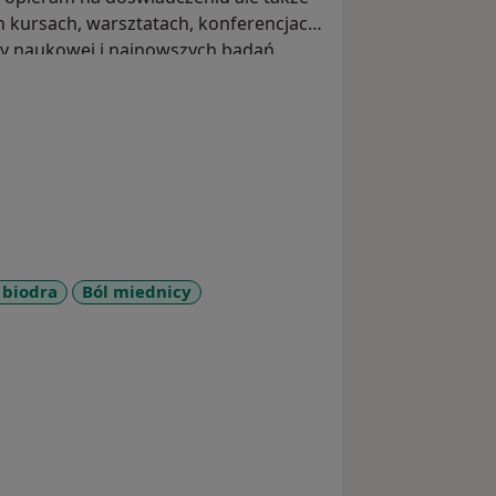
h kursach, warsztatach, konferencjach,
ury naukowej i najnowszych badań.
 biodra
Ból miednicy
e_diseases