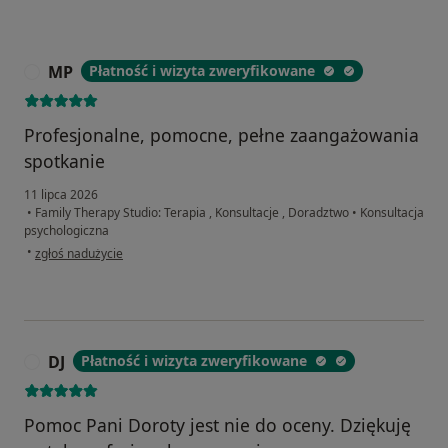
MP
Płatność i wizyta zweryfikowane
M
Profesjonalne, pomocne, pełne zaangażowania
spotkanie
11 lipca 2026
•
Family Therapy Studio: Terapia , Konsultacje , Doradztwo
•
Konsultacja
psychologiczna
w opinii użytkownika MP
•
zgłoś nadużycie
DJ
Płatność i wizyta zweryfikowane
D
Pomoc Pani Doroty jest nie do oceny. Dziękuję