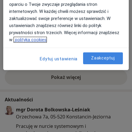
Zdjęcia i filmy
oparciu o Twoje zwyczaje przeglądania stron
Psychologicznego.
internetowych. W każdej chwili możesz sprawdzić i
zaktualizować swoje preferencje w ustawieniach. W
ustawieniach znajdziesz również linki do polityk
prywatności stron trzecich. Więcej informacji znajdziesz
w
polityka cookies
Zobacz galerię (3)
Zaakceptuj
Edytuj ustawienia
Pokaż więcej
o doświadczeniu
Aktualności
mgr Dorota Bolkowska-Leśniak
Orzechowa 7a, 05-520 Konstancin-Jeziorna
Pracuję w nurcie systemowym i