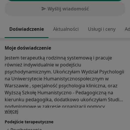
Wyślij wiadomość
Doświadczenie
Aktualności
Usługi i ceny
Ad
Moje doświadczenie
Jestem terapeutką rodzinną systemową i pracuje
również indywidualnie w podejściu
psychodynamicznym. Ukończyłam Wydział Psychologii
na Uniwersytecie Humanistycznospołecznym w
Warszawie , specjalność psychologia kliniczna, oraz
Wyższą Szkołę Humanistyczno - Pedagogiczną na
kierunku pedagogika, dodatkowo ukończyłam Studia
podyplomowe w zakresie organizacji pomocy
O mnie
więcej
społecznej na Uniwersytecie Warszawskim oraz
Studium Profilaktyki Uzależnień w ramach rocznego
Podejście terapeutyczne
cyklu treningów i warsztatów psychologicznych.