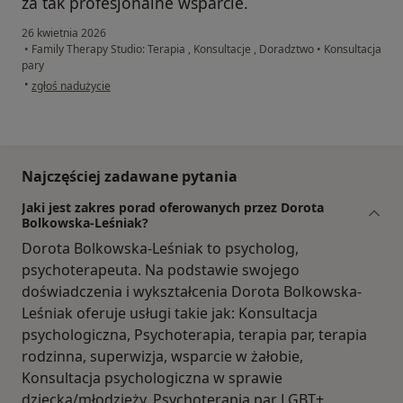
za tak profesjonalne wsparcie.
26 kwietnia 2026
•
Family Therapy Studio: Terapia , Konsultacje , Doradztwo
•
Konsultacja
pary
w opinii użytkownika DJ
•
zgłoś nadużycie
Najczęściej zadawane pytania
Jaki jest zakres porad oferowanych przez Dorota
Bolkowska-Leśniak?
Dorota Bolkowska-Leśniak to psycholog,
psychoterapeuta. Na podstawie swojego
doświadczenia i wykształcenia Dorota Bolkowska-
Leśniak oferuje usługi takie jak: Konsultacja
psychologiczna, Psychoterapia, terapia par, terapia
rodzinna, superwizja, wsparcie w żałobie,
Konsultacja psychologiczna w sprawie
dziecka/młodzieży, Psychoterapia par LGBT+,