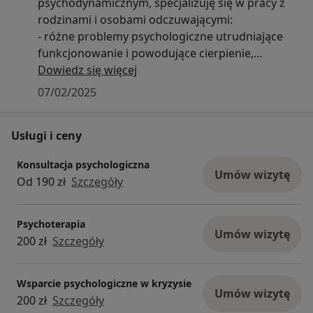
psychodynamicznym, specjalizuję się w pracy z
rodzinami i osobami odczuwającymi:
- różne problemy psychologiczne utrudniające
funkcjonowanie i powodujące cierpienie,
- kryzysy rozwojowe wynikające min. ze zmiany
Dowiedz się więcej
szkoły lub pracy, zawarcia związku małżeńskiego,
07/02/2025
narodzin dziecka, rozwodu, utraty pracy czy
starzeniem się ,śmiercią bliskiej osoby,
Usługi i ceny
- stany depresyjne,
- stany lękowe,
Konsultacja psychologiczna
- trudności w relacjach partnerskich lub
Umów wizytę
Od 190 zł
Szczegóły
społecznych,
- trudności w radzeniu sobie z napięciem, złością,
- trudności w radzeniu sobie ze stresem,
Psychoterapia
Umów wizytę
- obniżoną samoocenę,
200 zł
Szczegóły
- trudności w poradzeniu sobie po stracie ciąży (
poronienia ),
Wsparcie psychologiczne w kryzysie
Umów wizytę
200 zł
Szczegóły