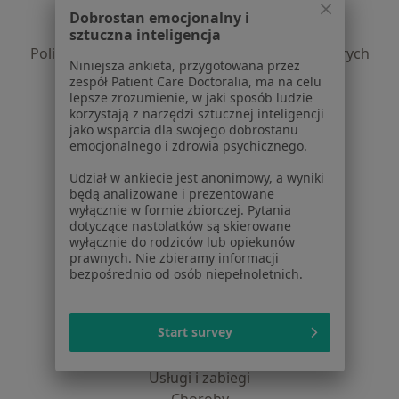
Polityka prywatności pacjentów
Dobrostan emocjonalny i
Polityka prywatności profesjonalistów
sztuczna inteligencja
Polityka prywatności dla profesjonalistów, których
Niniejsza ankieta, przygotowana przez
dane pozyskaliśmy samodzielnie
zespół Patient Care Doctoralia, ma na celu
Polityka cookies
lepsze zrozumienie, w jaki sposób ludzie
korzystają z narzędzi sztucznej inteligencji
Jak działają wyniki wyszukiwania
jako wsparcia dla swojego dobrostanu
Dostępność
emocjonalnego i zdrowia psychicznego.
O nas
Udział w ankiecie jest anonimowy, a wyniki
Praca
Rekrutujemy!
będą analizowane i prezentowane
Partnerzy
wyłącznie w formie zbiorczej. Pytania
Centrum prasowe
dotyczące nastolatków są skierowane
wyłącznie do rodziców lub opiekunów
Kontakt
prawnych. Nie zbieramy informacji
bezpośrednio od osób niepełnoletnich.
Dla pacjentów
Lekarze
Start survey
Placówki medyczne
Pytania i odpowiedzi
Usługi i zabiegi