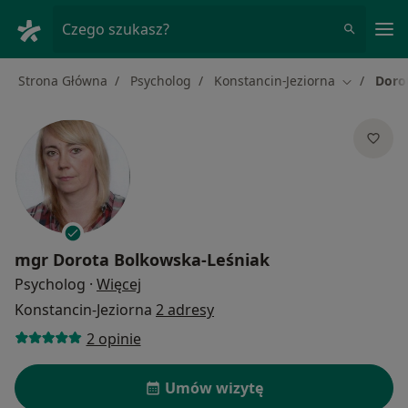
Me
Czego szukasz?
Strona Główna
Psycholog
Konstancin-Jeziorna
Doro
Zmień mia
mgr
Dorota Bolkowska-Leśniak
O specjalizacjach
Psycholog
·
Więcej
Konstancin-Jeziorna
2 adresy
2 opinie
Umów wizytę