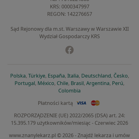
KRS: ⁠0000347997
REGON: ⁠142276657
Sąd Rejonowy dla m.st. Warszawy w Warszawie XII
Wydział Gospodarczy KRS
Facebook
otwiera się w nowej karcie
otwiera się w nowej karcie
otwiera się w nowej karcie
otwiera się w nowej karcie
otwiera się w nowej karci
otwiera się
otwi
Polska
,
Türkiye
,
España
,
Italia
,
Deutschland
,
Česko
,
otwiera się w nowej karcie
otwiera się w nowej karcie
otwiera się w nowej karcie
otwiera się w nowej kar
otwiera się 
otwier
Portugal
,
México
,
Chile
,
Brasil
,
Argentina
,
Perú
,
otwiera się w nowej karc
Colombia
Płatności kartą
ROZPORZĄDZENIE (UE) 2022/2065 (DSA) art. 24:
15.395.179 użytkowników/miesiąc - Czerwiec 2026
www.znanylekarz.pl © 2026 - Znajdź lekarza i umów