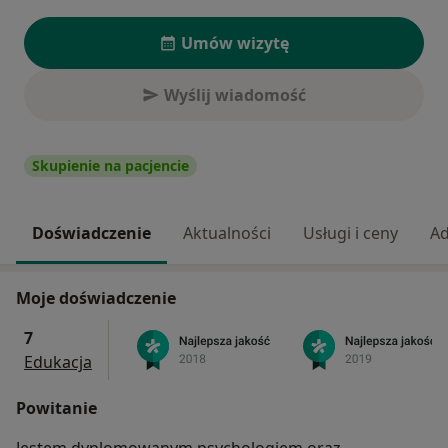
Umów wizytę
Wyślij wiadomość
Skupienie na pacjencie
Doświadczenie
Aktualności
Usługi i ceny
Ad
Moje doświadczenie
7
Edukacja
Powitanie