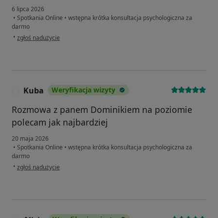
6 lipca 2026
•
Spotkania Online
•
wstępna krótka konsultacja psychologiczna za
darmo
w opinii użytkownika Rafał
•
zgłoś nadużycie
Kuba
Weryfikacja wizyty
K
Rozmowa z panem Dominikiem na poziomie
polecam jak najbardziej
20 maja 2026
•
Spotkania Online
•
wstępna krótka konsultacja psychologiczna za
darmo
w opinii użytkownika Kuba
•
zgłoś nadużycie