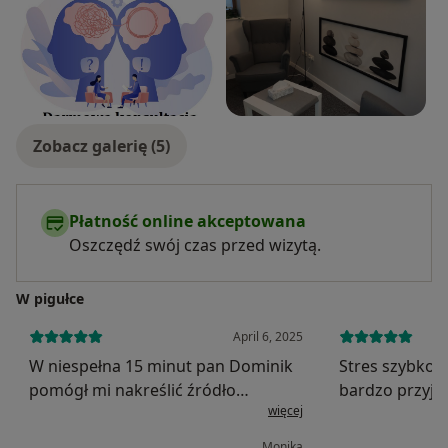
Zobacz galerię (5)
Płatność online akceptowana
Oszczędź swój czas przed wizytą.
W pigułce
April 6, 2025
W niespełna 15 minut pan Dominik
Stres szybko p
pomógł mi nakreślić źródło
bardzo przyja
więcej
problemu oraz ustalił wizytę z
odpowiednie 
odpowiednim specjalistą. Liczę na
wrażenie, że k
Monika