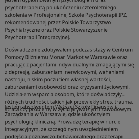
Jestem dyplomowanym psychologiem oraz
psychoterapeutą po ukończeniu czteroletniego
szkolenia w Profesjonalnej Szkole Psychoterapii IPZ,
rekomendowanej przez Polskie Towarzystwo
Psychiatryczne oraz Polskie Stowarzyszenie
Psychoterapii Integracyjnej.
Doświadczenie zdobywałem podczas staży w Centrum
Pomocy Bliźniemu Monar Markot w Warszawie oraz
pracując z pacjentami indywidualnymi zmagającymi się
z depresją, zaburzeniami nerwicowymi, wahaniami
nastroju, niskim poczuciem własnej wartości,
zaburzeniami osobowości oraz kryzysami życiowymi.
Udzielałem wsparcia osobom, które doświadczyły
różnych trudności, takich jak przewlekły stres, trauma,
Jestem absolwentem Wyższej Szkoły Finansów i
strata czy problemy w życiu prywatnym i zawodowym.
Zarządzania w Warszawie, gdzie ukończyłem
psychologię kliniczną. Prowadzę terapię w nurcie
integracyjnym, ze szczególnym uwzględnieniem
podejścia poznawczo-behawioralnego oraz terapii