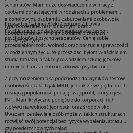
schematów. Mam duże doświadczenie w pracy z
osobami dorastającymi w rodzinach z problemem
alkoholowym, osobami z zaburzeniami osobowości
Prowadzę Gabinet Afekt Centrum Zdrowia
typu borderline, histrionicznymi oraz z
Psychicznego, gdzie koordynuję pracę zespołu
doświadczeniem relacji z osobami o cechach
psychologów i psychoterapeutów. Cenię sobie
narcystycznych.
przedsiębiorczość, wolność oraz poczucie sprawczości
w codziennym życiu. W przeszłości byłem właścicielem
studia tatuażu, a także prowadziłem szkołę języków
nordyckich oraz centrum zdrowia psychicznego.
Z przymrużeniem oka podchodzę do wyników testów
osobowości, takich jak MBTI, jednak ze względu na ich
rosnącą popularność podaję swój profil, którym jest
INTJ. Mam krytyczne podejście do korporacji i ich
wpływu na wolność jednostki oraz środowisko.
Uważam, że niewiele osób może w takich strukturach
rozwijać swój potencjał bez ryzyka wypalenia, stresu
czy powierzchownych relacji.