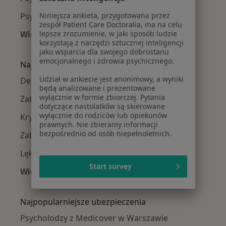
Niniejsza ankieta, przygotowana przez
Psycholodzy Bielany
zespół Patient Care Doctoralia, ma na celu
lepsze zrozumienie, w jaki sposób ludzie
Więcej (14)
korzystają z narzędzi sztucznej inteligencji
Więcej w kategorii: Psycholodzy w pobliżu
jako wsparcia dla swojego dobrostanu
emocjonalnego i zdrowia psychicznego.
Najczęście leczone choroby
Udział w ankiecie jest anonimowy, a wyniki
Depresja w Warszawie
będą analizowane i prezentowane
wyłącznie w formie zbiorczej. Pytania
Zaburzenia lękowe w Warszawie
dotyczące nastolatków są skierowane
wyłącznie do rodziców lub opiekunów
Kryzys emocjonalny w Warszawie
prawnych. Nie zbieramy informacji
bezpośrednio od osób niepełnoletnich.
Zaburzenia nastroju w Warszawie
Lęki w Warszawie
Start survey
Więcej (15)
Więcej w kategorii: Najczęście leczone chorob
Najpopularniejsze ubezpieczenia
Psycholodzy z Medicover w Warszawie