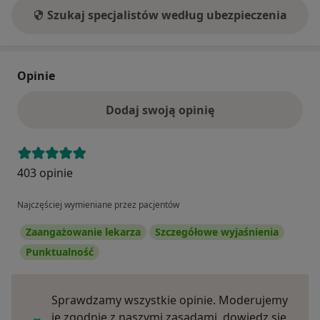
Szukaj specjalistów według ubezpieczenia
punktualnie. Konsultacja trwa 10-15 minut i jest
konsultacją wstępną do podjęcia psychoterapii.
BARDZO WAŻNE: Stałych pacjentów proszę o
Opinie
wiadomość w celu umówienia wizyty cyklicznej.
Dodaj swoją opinię
403 opinie
Najczęściej wymieniane przez pacjentów
Zaangażowanie lekarza
Szczegółowe wyjaśnienia
Punktualność
Sprawdzamy wszystkie opinie. Moderujemy
je zgodnie z naszymi zasadami, dowiedz się