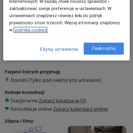
internetowych. W każdej chwili możesz sprawdzić i
Psychoterapia
zaktualizować swoje preferencje w ustawieniach. W
Terapia poznawczo-behawioralna
ustawieniach znajdziesz również linki do polityk
Psychoterapia integracyjna
prywatności stron trzecich. Więcej informacji znajdziesz
w
polityka cookies
Główne obszary pomocy
Zaburzenia osobowości
Lęki
Depresja
Zaakceptuj
Zaburzenia w relacjach międzyludzkich
Edytuj ustawienia
a11y_sr_more_dis
DDA - dorosłe dzieci alkoholików
+86
Pacjenci których przyjmuję
Dorośli (Tylko pod niektórymi adresami)
Rodzaje konsultacji
Stacjonarne
Zobacz lokalizacje (2)
Konsultacje online
Zobacz kalendarz online
Zdjęcia i filmy