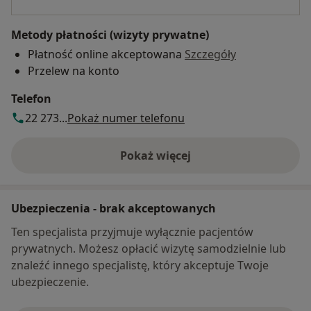
Swoją pracę poddaje regulanej superwizji.
Metody płatności (wizyty prywatne)
Płatność online akceptowana
Szczegóły
W wolnym czasie lubię pogłębiać swoje
Przelew na konto
zainteresowania, czytać książki, spędzać czas z
bliskimi, podróżować motocyklem i odnajdywać
Telefon
siebie z dala od zgiełku miasta. Próbuję żyć
22 273...
Pokaż numer telefonu
świadomie i czerpać satysfakcję z każdego,
pojedynczego dnia.
Pokaż więcej
o adresie
Jeśli jesteś nowym pacjentem, umów BEZPŁATNĄ,
TELEFONICZNĄ konsultację psychologiczną.
Ubezpieczenia - brak akceptowanych
Konsultacja trwa 10-15 minut i jest wstępem do
Ten specjalista przyjmuje wyłącznie pacjentów
podjęcia współpracy oraz psychoterapii.
prywatnych. Możesz opłacić wizytę samodzielnie lub
znaleźć innego specjalistę, który akceptuje Twoje
Rozmowa wstępna odbywa się przez TELEFON,
ubezpieczenie.
proszę zostawić numer w systemie podczas
zapisywania na wizytę, będę starał się dzwonić