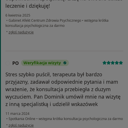
leczenie i dziękuję!
6 kwietnia 2025
•
Gabinet Afekt Centrum Zdrowia Psychicznego
•
wstępna krótka
konsultacja psychologiczna za darmo
w opinii użytkownika Monika
•
zgłoś nadużycie
PO
Weryfikacja wizyty
P
Stres szybko puścił, terapeuta był bardzo
przyjazny, zadawał odpowiednie pytania i mam
wrażenie, że konsultacja przebiegła z duzym
wyczuciem. Pan Dominik umówił mnie na wizytę
z inną specjalistką i udzielił wskazówek
11 marca 2024
•
Spotkania Online
•
wstępna krótka konsultacja psychologiczna za darmo
w opinii użytkownika PO
•
zgłoś nadużycie