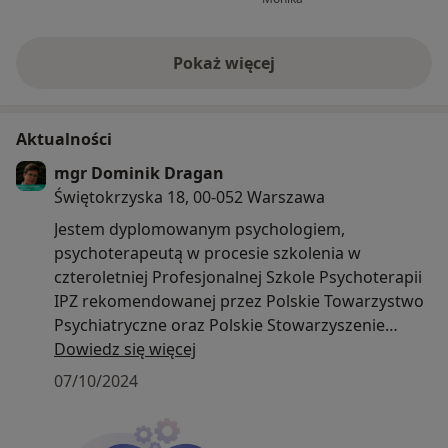
owocne dalsze leczenie i dziękuję!
z duzym wycz
umówił mnie n
specjalistką i u
Pokaż więcej
o doświadczeniu
Aktualności
mgr Dominik Dragan
Świętokrzyska 18, 00-052 Warszawa
Jestem dyplomowanym psychologiem,
psychoterapeutą w procesie szkolenia w
czteroletniej Profesjonalnej Szkole Psychoterapii
IPZ rekomendowanej przez Polskie Towarzystwo
Psychiatryczne oraz Polskie Stowarzyszenie
Psychoterapii Integracyjnej. Moje obecne
Dowiedz się więcej
doświadczenie zdobywałem odbywając staże w
07/10/2024
Centrum Pomocy Bliźniemu Monar Markot w
Warszawie, a także pracując z pacjentami
indywidualnymi mającymi problemy z depresją,