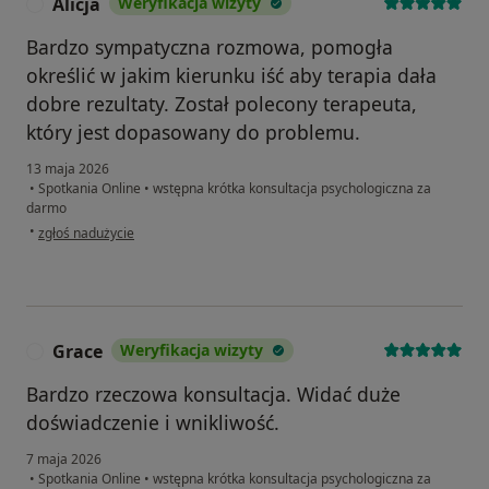
Alicja
Weryfikacja wizyty
A
Bardzo sympatyczna rozmowa, pomogła
określić w jakim kierunku iść aby terapia dała
dobre rezultaty. Został polecony terapeuta,
który jest dopasowany do problemu.
13 maja 2026
•
Spotkania Online
•
wstępna krótka konsultacja psychologiczna za
darmo
w opinii użytkownika Alicja
•
zgłoś nadużycie
Grace
Weryfikacja wizyty
G
Bardzo rzeczowa konsultacja. Widać duże
doświadczenie i wnikliwość.
7 maja 2026
•
Spotkania Online
•
wstępna krótka konsultacja psychologiczna za