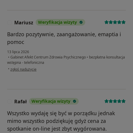
Mariusz
Weryfikacja wizyty
M
Bardzo pozytywnie, zaangażowanie, emaptia i
pomoc
13 lipca 2026
•
Gabinet Afekt Centrum Zdrowia Psychicznego
•
bezpłatna konsultacja
wstępna - telefoniczna
w opinii użytkownika Mariusz
•
zgłoś nadużycie
Rafał
Weryfikacja wizyty
R
Wszystko wydaję się być w porządku jednak
mimo wszystko podziękuję gdyż cena za
spotkanie on-line jest zbyt wygórowana.