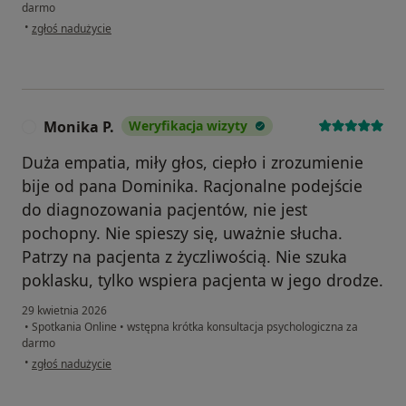
darmo
w opinii użytkownika Grace
•
zgłoś nadużycie
Monika P.
Weryfikacja wizyty
M
Duża empatia, miły głos, ciepło i zrozumienie
bije od pana Dominika. Racjonalne podejście
do diagnozowania pacjentów, nie jest
pochopny. Nie spieszy się, uważnie słucha.
Patrzy na pacjenta z życzliwością. Nie szuka
poklasku, tylko wspiera pacjenta w jego drodze.
29 kwietnia 2026
•
Spotkania Online
•
wstępna krótka konsultacja psychologiczna za
darmo
w opinii użytkownika Monika P.
•
zgłoś nadużycie