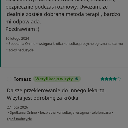
bezpiecznie podczas rozmowy. Uważam, że
idealnie została dobrana metoda terapii, bardzo
mi odpowiada.
Pozdrawiam :)
10 lutego 2024
•
Spotkania Online
•
wstępna krótka konsultacja psychologiczna za darmo
w opinii użytkownika SW
•
zgłoś nadużycie
Tomasz
Weryfikacja wizyty
T
Dalsze przekierowanie do innego lekarza.
Wizyta jest odrobinę za krótka
27 lipca 2026
•
Spotkania Online
•
bezpłatna konsultacja wstępna - telefoniczna
•
w opinii użytkownika Tomasz
zgłoś nadużycie