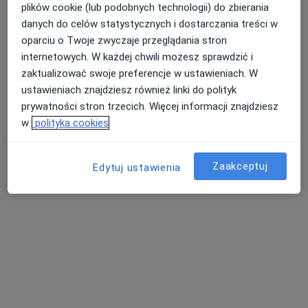
REHAB
plików cookie (lub podobnych technologii) do zbierania
·
Więcej
Dietetyka, Fizjoterapia, Rehabilitacja medyczna
danych do celów statystycznych i dostarczania treści w
3077 opinii
oparciu o Twoje zwyczaje przeglądania stron
internetowych. W każdej chwili możesz sprawdzić i
Adres 1
Adres 2
zaktualizować swoje preferencje w ustawieniach. W
ustawieniach znajdziesz również linki do polityk
Karmelicka 1, Gdańsk
•
Mapa
prywatności stron trzecich. Więcej informacji znajdziesz
w
polityka cookies
Konsultacja dietetyczna dzieci
180 zł
Pokaż więcej usług
Zaakceptuj
Edytuj ustawienia
mgr inż. Maja
Pieniądz
dietetyk
Brak dostępnych specjalistów z wolnymi terminami w tym centrum medycznym.
Pokaż profil