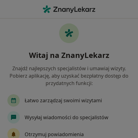
Me
Dietetyk • Gdynia, pomorskie
Filtry
Ubezpieczenie:
TU Zdrowie
20 polecanych dietetyków w Gdyni z TU
Witaj na ZnanyLekarz
Zdrowie
Jak działają wyniki wyszukiwania
Znajdź najlepszych specjalistów i umawiaj wizyty.
Pobierz aplikację, aby uzyskać bezpłatny dostęp do
przydatnych funkcji:
Łatwo zarządzaj swoimi wizytami
Wysyłaj wiadomości do specjalistów
mgr inż. Maja Pieniądz
Otrzymuj powiadomienia
·
Więcej
Dietetyk