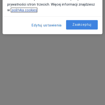
prywatności stron trzecich. Więcej informacji znajdziesz
Konsultacja dietetyczna
200 zł
w
polityka cookies
Specjalista nie oferuje umawiania online pod tym adresem.
Poproś o wizytę
Zaakceptuj
Edytuj ustawienia
Bezpieczne płatności
lek. Ewa Wiązania-Gacek
Internista, Kardiolog, W trakcie specjalizacji (Lekarz medycyny
·
Więcej
ratunkowej)
43 opinie