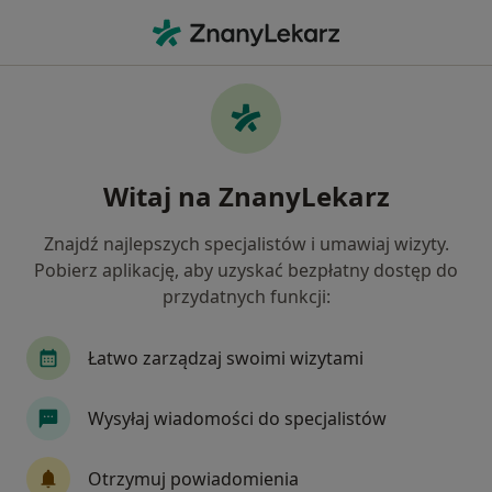
Me
Cukrzyca • Dąbrowa Górnicza, śląskie
Filtry
• 1
Ubezpieczenie
Map
Cukrzyca specjaliści w Dąbrowie Górniczej
Witaj na ZnanyLekarz
Jak działają wyniki wyszukiwania
Znajdź najlepszych specjalistów i umawiaj wizyty.
Pobierz aplikację, aby uzyskać bezpłatny dostęp do
Jakiego specjalisty szukasz?
przydatnych funkcji:
Dietetyk
Internista
Diabetolog
Kardi
Łatwo zarządzaj swoimi wizytami
Wysyłaj wiadomości do specjalistów
Otrzymuj powiadomienia