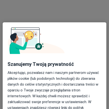
Poproś o wizytę
Bezpieczne płatności
Skupienie na pacjencie
Szanujemy Twoją prywatność
mgr Marlena Ślósarczyk
·
Więcej
Akceptując, pozwalasz nam i naszym partnerom używać
Dietetyk
plików cookie (lub podobnych technologii) do zbierania
20 opinii
danych do celów statystycznych i dostarczania treści w
Adres 1
Adres 2
Online 1
Online 2
oparciu o Twoje zwyczaje przeglądania stron
internetowych. W każdej chwili możesz sprawdzić i
zaktualizować swoje preferencje w ustawieniach. W
Ignacego Krasickiego 14, Będzin
•
Mapa
ustawieniach znajdziesz również linki do polityk
INTER-MED BĘDZIN