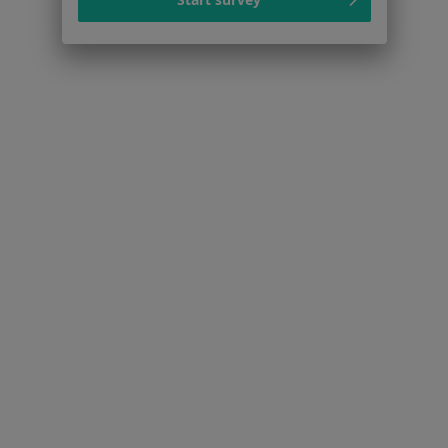
Niepłodność w Dąbrowie Górniczej
Osteoporoza w Dąbrowie Górniczej
Zaburzenia miesiączkowania w Dąbrowie
Górniczej
Więcej (15)
Więcej w kategorii: Schorzenia w Dąbrowie Gó
Cukrzyca Specjaliści W Dąbrowie Górniczej
Serwis
Regulamin
Polityka prywatności pacjentów