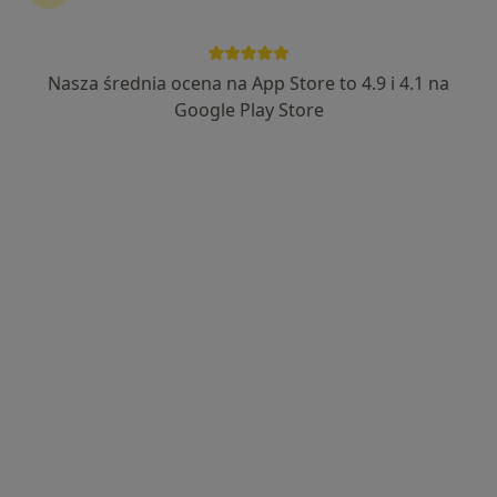
Nasza średnia ocena na App Store to 4.9 i 4.1 na
Bezpieczne płatności
Google Play Store
mgr Sylwia Kuk-Kotarba
·
Więcej
Psycholog, Psychoterapeuta
23 opinie
Adres
Online
ul. Topolowa 26 lok.3, Dąbrowa Górnicza
•
Mapa
Gabinet Medycyny Naturalnej "Ba Mai"
Psychoterapia indywidualna
200 zł
Specjalista nie oferuje umawiania online pod tym adresem.
Poproś o wizytę