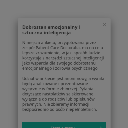
1
2
3
Powiązane wyszukiwania
W pobliżu Dąbrowy Górniczej
Dobrostan emocjonalny i
sztuczna inteligencja
Cukrzyca w Katowicach
Niniejsza ankieta, przygotowana przez
Cukrzyca w Gliwicach
zespół Patient Care Doctoralia, ma na celu
lepsze zrozumienie, w jaki sposób ludzie
Cukrzyca w Tychach
korzystają z narzędzi sztucznej inteligencji
jako wsparcia dla swojego dobrostanu
Cukrzyca w Sosnowcu
emocjonalnego i zdrowia psychicznego.
Cukrzyca w Zabrzu
Udział w ankiecie jest anonimowy, a wyniki
będą analizowane i prezentowane
Więcej (14)
wyłącznie w formie zbiorczej. Pytania
Więcej w kategorii: W pobliżu Dąbrowy Górnic
dotyczące nastolatków są skierowane
wyłącznie do rodziców lub opiekunów
Schorzenia w Dąbrowie Górniczej
prawnych. Nie zbieramy informacji
bezpośrednio od osób niepełnoletnich.
Nadciśnienie tętnicze w Dąbrowie Górniczej
Otyłość w Dąbrowie Górniczej
Start survey