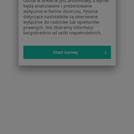
Więcej w kategorii: W pobliżu Piekar Śląskich
Udział w ankiecie jest anonimowy, a wyniki
będą analizowane i prezentowane
Schorzenia w Piekarach Śląskich
wyłącznie w formie zbiorczej. Pytania
dotyczące nastolatków są skierowane
Bóle brzucha w Piekarach Śląskich
wyłącznie do rodziców lub opiekunów
prawnych. Nie zbieramy informacji
Choroby wewnętrzne w Piekarach Śląskich
bezpośrednio od osób niepełnoletnich.
POChP – przewlekła obturacyjna choroba płuc w
Piekarach Śląskich
Start survey
Kaszel w Piekarach Śląskich
Nadciśnienie tętnicze w Piekarach Śląskich
Więcej (15)
Więcej w kategorii: Schorzenia w Piekarach Śl
Choroba Hashimoto Specjaliści W Piekarach Śląskich