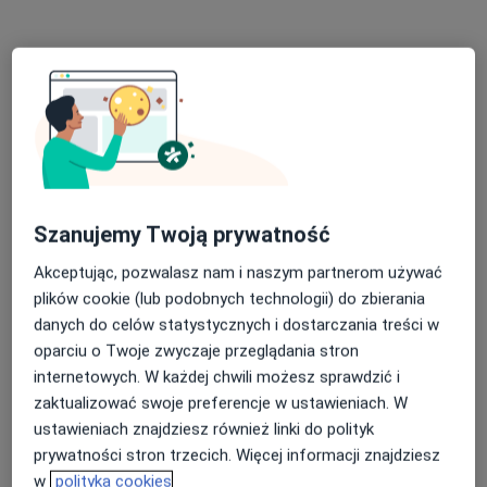
II wizyta - dostosowane indywidualnie do Pacjenta zalecenia
200 zł
Specjalista nie oferuje umawiania online pod tym adresem.
Poproś o wizytę
Szanujemy Twoją prywatność
Akceptując, pozwalasz nam i naszym partnerom używać
plików cookie (lub podobnych technologii) do zbierania
danych do celów statystycznych i dostarczania treści w
oparciu o Twoje zwyczaje przeglądania stron
Bezpieczne płatności
internetowych. W każdej chwili możesz sprawdzić i
lek. Olga Grzelak
zaktualizować swoje preferencje w ustawieniach. W
·
Więcej
W trakcie specjalizacji (Endokrynolog)
ustawieniach znajdziesz również linki do polityk
88 opinii
prywatności stron trzecich. Więcej informacji znajdziesz
w
polityka cookies
Plac Akademicki 15/6, Bytom
•
Mapa