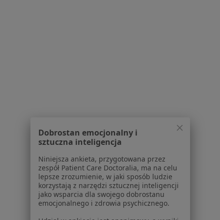
Specjalista nie oferuje umawiania online pod tym adresem.
Poproś o wizytę
1
2
3
4
5
Powiązane wyszukiwania
W pobliżu Piekar Śląskich
Choroba Hashimoto w Katowicach
Dobrostan emocjonalny i
Choroba Hashimoto w Gliwicach
sztuczna inteligencja
Choroba Hashimoto w Tychach
Niniejsza ankieta, przygotowana przez
zespół Patient Care Doctoralia, ma na celu
Choroba Hashimoto w Dąbrowie Górniczej
lepsze zrozumienie, w jaki sposób ludzie
korzystają z narzędzi sztucznej inteligencji
Choroba Hashimoto w Zabrzu
jako wsparcia dla swojego dobrostanu
emocjonalnego i zdrowia psychicznego.
Więcej (14)