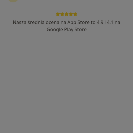
Nasza średnia ocena na App Store to 4.9 i 4.1 na
Google Play Store
Bezpieczne płatności
mgr Natalia Zadworna-Strzeszyna
·
Więcej
Dietetyk
63 opinie
Adres
Online 1
Online 2
Tadeusza Kościuszki 63, Chorzów
•
Mapa
G-Home Centrum Psychologiczno-Medyczne
Konsultacja dietetyczna
200 zł
Specjalista nie oferuje umawiania online pod tym adresem.
Poproś o wizytę