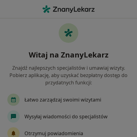
Me
Choroba Hashimoto • Piekary Śląskie, śląskie
Filtry
• 1
Ubezpieczenie
Map
Choroba Hashimoto specjaliści w Piekarach
Witaj na ZnanyLekarz
Śląskich
Jak działają wyniki wyszukiwania
Znajdź najlepszych specjalistów i umawiaj wizyty.
Pobierz aplikację, aby uzyskać bezpłatny dostęp do
przydatnych funkcji:
Jakiego specjalisty szukasz?
Dietetyk
Endokrynolog
Internista
Gi
Łatwo zarządzaj swoimi wizytami
Wysyłaj wiadomości do specjalistów
Otrzymuj powiadomienia