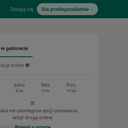
Zaloguj się
Dla profesjonalistów
 w gabinecie
 gabinecie
acja online
cja online
Jutro
Ndz,
Pon,
Wt,
Śr,
8 Sie
9 Sie
10 Sie
11 Sie
12 Si
inika nie udostępnia opcji umawiania
wizyt drogą online
Poproś o wizytę