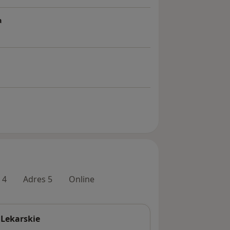
a
 4
Adres 5
Online
 Lekarskie