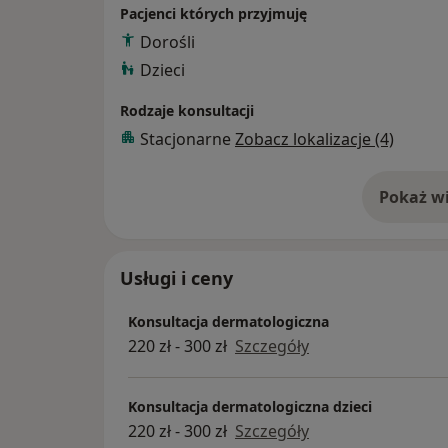
zakresie dermatologii w kraju i za granicą,
Pacjenci których przyjmuję
Dorośli
Zajmuje się diagnozowaniem i leczeniem ch
Dzieci
dorosłych i dzieci.
Rodzaje konsultacji
Stacjonarne
Zobacz lokalizacje (4)
Pokaż wi
o 
Usługi i ceny
Konsultacja dermatologiczna
220 zł - 300 zł
Szczegóły
Konsultacja dermatologiczna dzieci
220 zł - 300 zł
Szczegóły