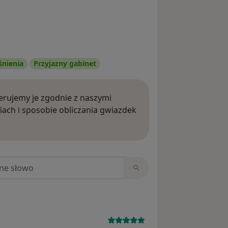
śnienia
Przyjazny gabinet
rujemy je zgodnie z naszymi
iach i sposobie obliczania gwiazdek
ięcej o opiniach
niach