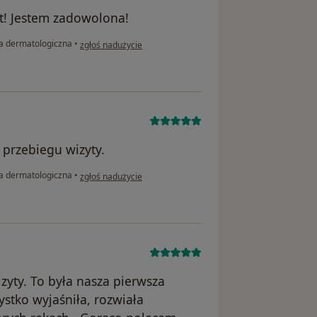
at! Jestem zadowolona!
w opinii użytkownika PA
a dermatologiczna
•
zgłoś nadużycie
przebiegu wizyty.
w opinii użytkownika D.K.
a dermatologiczna
•
zgłoś nadużycie
yty. To była nasza pierwsza
ystko wyjaśniła, rozwiała