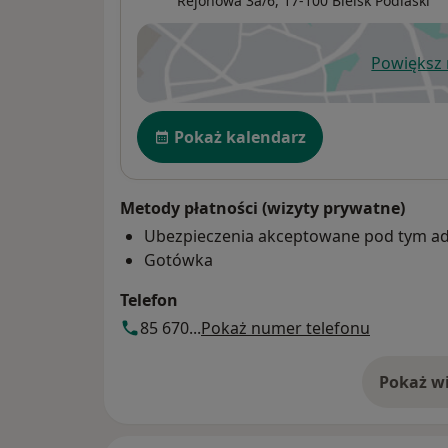
Rejonowa 3a/6,
17-100
Bielsk Podlaski
Powiększ
ot
Dostępność
Pokaż kalendarz
Metody płatności (wizyty prywatne)
Ubezpieczenia akceptowane pod tym a
Gotówka
Telefon
85 670...
Pokaż numer telefonu
Pokaż wi
o 