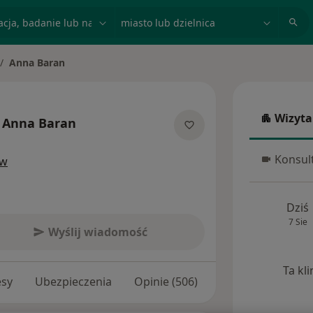
acja, badanie lub nazwisko
miasto lub dzielnica
Anna Baran
ień miasto
Wizyta
Anna Baran
Wizyta w
ecjalizacjach
Konsult
ów
Konsulta
Dziś
7 Sie
Wyślij wiadomość
Ta kl
esy
Ubezpieczenia
Opinie (506)