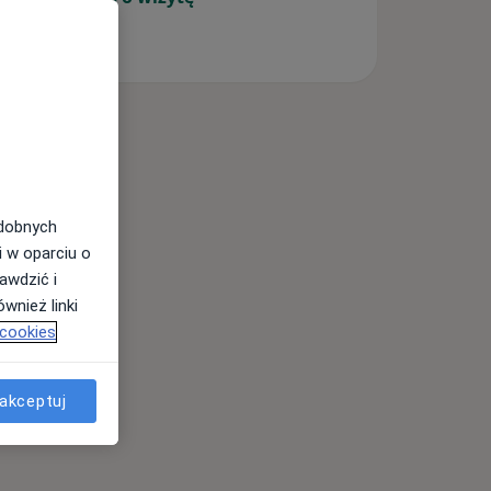
odobnych
i w oparciu o
awdzić i
wnież linki
 cookies
akceptuj