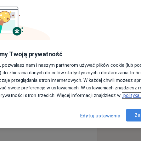
nkt w Klinice Dermatologii i
Białymstoku
my Twoją prywatność
dotyczącą łuszczycy, w maju 2018 roku
, pozwalasz nam i naszym partnerom używać plików cookie (lub p
auk medycznych.
) do zbierania danych do celów statystycznych i dostarczania treśc
nta RP otrzymała tytuł profesora
zaje przeglądania stron internetowych. W każdej chwili możesz spr
wać swoje preferencje w ustawieniach. W ustawieniach znajdziesz ró
prywatności stron trzecich. Więcej informacji znajdziesz w
polityka
etu Medycznego w Białymstoku polsko-
Za
Edytuj ustawienia
Koła Naukowego przy Klinice
rądzik różowaty
Trądzik
na konferencjach oraz publikuje
elu konferencjach i szkoleniach w