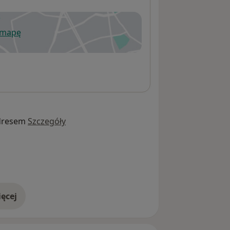
 mapę
wiera się w nowej karcie
dresem
Szczegóły
ęcej
adresie