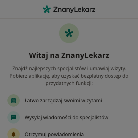
Me
Trądzik Młodzieńczy • Białystok, podlaskie
Filtry
• 1
Ubezpieczenie
Map
Trądzik młodzieńczy specjaliści w
Witaj na ZnanyLekarz
Białymstoku
Jak działają wyniki wyszukiwania
Znajdź najlepszych specjalistów i umawiaj wizyty.
Pobierz aplikację, aby uzyskać bezpłatny dostęp do
przydatnych funkcji:
Jakiego specjalisty szukasz?
Dermatolog
Dermatolog dziecięcy
Chirur
Łatwo zarządzaj swoimi wizytami
Wysyłaj wiadomości do specjalistów
Otrzymuj powiadomienia