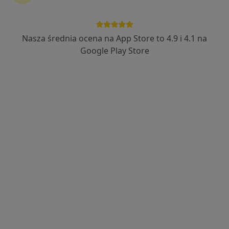
Nasza średnia ocena na App Store to 4.9 i 4.1 na
Google Play Store
Bezpieczne płatności
lek. Alicja Magdalena Frydrych
Dermatolog, Lekarz wykonujący zabiegi medycyny
·
Więcej
estetycznej, Dermatolog dziecięcy
286 opinii
Adres
Online
Generała Józefa Bema 2 lok 134"B", Białystok
•
Mapa
ALDERM
Konsultacja dermatologiczna (pierwsza wizyta)
od 250 zł
Specjalista nie oferuje umawiania online pod tym adresem.
Poproś o wizytę