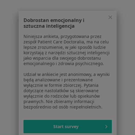
USG
od 220 zł
Pokaż więcej usług
Dobrostan emocjonalny i
sztuczna inteligencja
prof. dr hab. n. med.
dr hab. n. med. Anna
dr n. med. Łukasz
Niniejsza ankieta, przygotowana przez
Piotr Myśliwiec
Górska
Minarowski
zespół Patient Care Doctoralia, ma na celu
chirurg
reumatolog
pulmonolog
lepsze zrozumienie, w jaki sposób ludzie
korzystają z narzędzi sztucznej inteligencji
Zobacz wszystkich 12 specjalistów
jako wsparcia dla swojego dobrostanu
emocjonalnego i zdrowia psychicznego.
Brak dostępnych specjalistów z wolnymi terminami w tym centrum medycznym.
Udział w ankiecie jest anonimowy, a wyniki
będą analizowane i prezentowane
Pokaż profil
wyłącznie w formie zbiorczej. Pytania
dotyczące nastolatków są skierowane
wyłącznie do rodziców lub opiekunów
prawnych. Nie zbieramy informacji
1
2
bezpośrednio od osób niepełnoletnich.
Powiązane wyszukiwania
Start survey
Schorzenia w Białymstoku