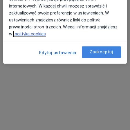
internetowych. W każdej chwili możesz sprawdzić i
zaktualizować swoje preferencje w ustawieniach. W
Ul. Ogrodowa 4 lok. U11, Białystok
•
Mapa
ustawieniach znajdziesz również linki do polityk
Indywidualna Praktyka Lekarska Anna Małgorzata Olszewska
prywatności stron trzecich. Więcej informacji znajdziesz
Konsultacja dermatologiczna
od 250 zł
w
polityka cookies
Specjalista nie oferuje umawiania online pod tym adresem.
Zaakceptuj
Edytuj ustawienia
Poproś o wizytę
dr n. med. Dorota Kozłowska
·
Więcej
Dermatolog, Dermatolog dziecięcy, Wenerolog