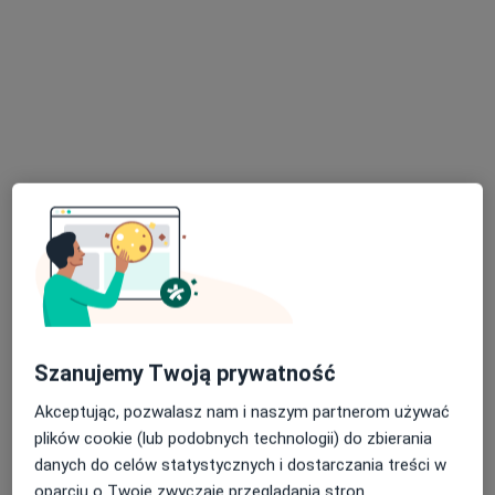
Centrum Pediatrii Białystok / Centrum Medyczne Pułaskiego
Konsultacja dermatologiczna
270 zł
Specjalista nie oferuje umawiania online pod tym adresem.
Poproś o wizytę
Szanujemy Twoją prywatność
lek. Anna Małgorzata Olszewska
Akceptując, pozwalasz nam i naszym partnerom używać
·
Więcej
Dermatolog, Wenerolog, Dermatolog dziecięcy
plików cookie (lub podobnych technologii) do zbierania
241 opinii
danych do celów statystycznych i dostarczania treści w
Adres
Online
oparciu o Twoje zwyczaje przeglądania stron