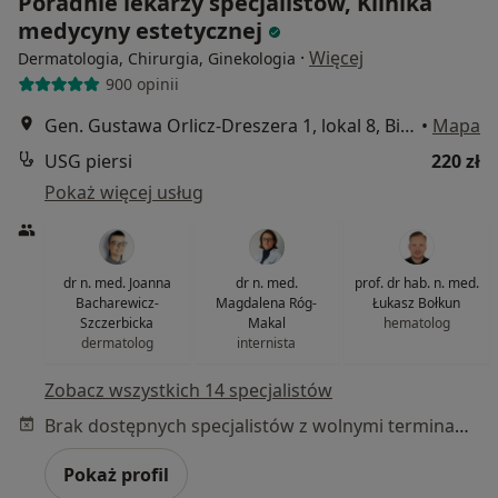
Poradnie lekarzy specjalistów, Klinika
medycyny estetycznej
·
Więcej
Dermatologia, Chirurgia, Ginekologia
900 opinii
Gen. Gustawa Orlicz-Dreszera 1, lokal 8, Białystok
•
Mapa
USG piersi
220 zł
Pokaż więcej usług
dr n. med. Joanna
dr n. med.
prof. dr hab. n. med.
Bacharewicz-
Magdalena Róg-
Łukasz Bołkun
Szczerbicka
Makal
hematolog
dermatolog
internista
Zobacz wszystkich 14 specjalistów
Brak dostępnych specjalistów z wolnymi terminami w tym centrum medycznym.
Pokaż profil