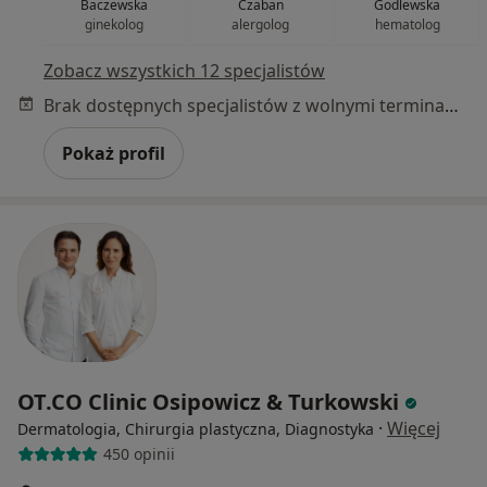
Baczewska
Czaban
Godlewska
ginekolog
alergolog
hematolog
Zobacz wszystkich 12 specjalistów
Brak dostępnych specjalistów z wolnymi terminami w tym centrum medycznym.
Pokaż profil
OT.CO Clinic Osipowicz & Turkowski
·
Więcej
Dermatologia, Chirurgia plastyczna, Diagnostyka
450 opinii