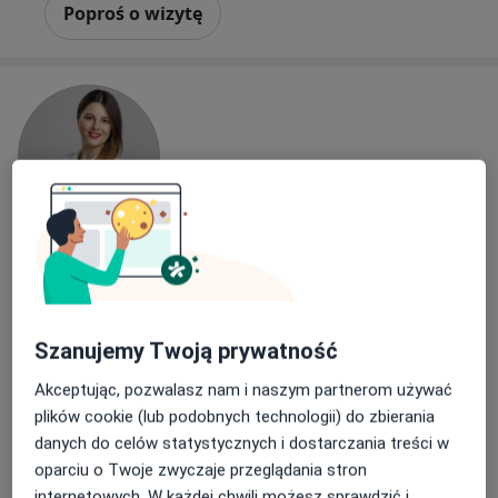
Poproś o wizytę
Bezpieczne płatności
lek. Alicja Magdalena Frydrych
Dermatolog, Lekarz wykonujący zabiegi medycyny
Szanujemy Twoją prywatność
·
Więcej
estetycznej, Dermatolog dziecięcy
286 opinii
Akceptując, pozwalasz nam i naszym partnerom używać
plików cookie (lub podobnych technologii) do zbierania
Adres
Online
danych do celów statystycznych i dostarczania treści w
oparciu o Twoje zwyczaje przeglądania stron
Generała Józefa Bema 2 lok 134"B", Białystok
•
Mapa
internetowych. W każdej chwili możesz sprawdzić i