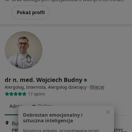
Pokaż profil
dr n. med. Wojciech Budny
·
Więcej
Alergolog, Internista, Alergolog dziecięcy
17 opinii
Adres
Online
Dobrostan emocjonalny i
sztuczna inteligencja
Bukowskiego 1 lok. 2, Białystok
•
Mapa
PRYWATNY GABINET ALERGOLOGICZNO - INTERNISTYCZNY
Niniejsza ankieta, przygotowana przez