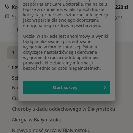
zespół Patient Care Doctoralia, ma na celu
Konsultacja alergologiczna
220 zł
lepsze zrozumienie, w jaki sposób ludzie
korzystają z narzędzi sztucznej inteligencji
Specjalista nie oferuje umawiania online pod tym adresem.
jako wsparcia dla swojego dobrostanu
emocjonalnego i zdrowia psychicznego.
Poproś o wizytę
Udział w ankiecie jest anonimowy, a wyniki
będą analizowane i prezentowane
wyłącznie w formie zbiorczej. Pytania
dotyczące nastolatków są skierowane
1
2
wyłącznie do rodziców lub opiekunów
prawnych. Nie zbieramy informacji
Powiązane wyszukiwania
bezpośrednio od osób niepełnoletnich.
Schorzenia w Białymstoku
Nadciśnienie tętnicze w Białymstoku
Start survey
Cukrzyca w Białymstoku
Choroby układu oddechowego w Białymstoku
Alergia w Białymstoku
Niewydolność serca w Białymstoku