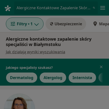
Me
Alergiczne Kontaktowe Zapalenie Skóry • Białystok, podlaskie
Filtry
• 1
Ubezpieczenie
Map
Alergiczne kontaktowe zapalenie skóry
specjaliści w Białymstoku
Jak działają wyniki wyszukiwania
Jakiego specjalisty szukasz?
Dermatolog
Alergolog
Internista
Lek