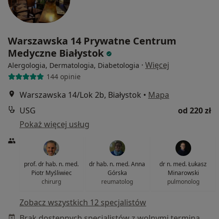
Warszawska 14 Prywatne Centrum
Medyczne Białystok
·
Więcej
Alergologia, Dermatologia, Diabetologia
144 opinie
Warszawska 14/Lok 2b, Białystok
•
Mapa
USG
od 220 zł
Pokaż więcej usług
prof. dr hab. n. med.
dr hab. n. med. Anna
dr n. med. Łukasz
Piotr Myśliwiec
Górska
Minarowski
chirurg
reumatolog
pulmonolog
Zobacz wszystkich 12 specjalistów
Brak dostępnych specjalistów z wolnymi terminami w tym centrum medycznym.