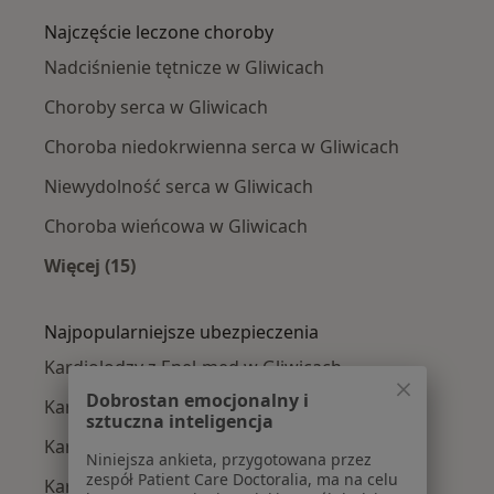
Najczęście leczone choroby
Nadciśnienie tętnicze w Gliwicach
Choroby serca w Gliwicach
Choroba niedokrwienna serca w Gliwicach
Niewydolność serca w Gliwicach
Choroba wieńcowa w Gliwicach
Więcej (15)
Więcej w kategorii: Najczęście leczone chorob
Najpopularniejsze ubezpieczenia
Kardiolodzy z Enel-med w Gliwicach
Dobrostan emocjonalny i
Kardiolodzy z Allianz w Gliwicach
sztuczna inteligencja
Kardiolodzy z PZU Zdrowie w Gliwicach
Niniejsza ankieta, przygotowana przez
zespół Patient Care Doctoralia, ma na celu
Kardiolodzy z LUX MED w Gliwicach