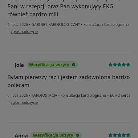
Pani w recepcji oraz Pan wykonujący EKG
również bardzo mili.
9 lipca 2026
•
GABINET KARDIOLOGICZNY
•
konsultacja kardiologiczna
w opinii użytkownika Ania
•
zgłoś nadużycie
Jola
Weryfikacja wizyty
J
Byłam pierwszy raz i jestem zadowolona bardzo
polecam
6 lipca 2026
•
KARDIOSTACJA
•
konsultacja kardiologiczna + ECHO serca
w opinii użytkownika Jola
•
zgłoś nadużycie
Anna
Weryfikacja wizyty
A