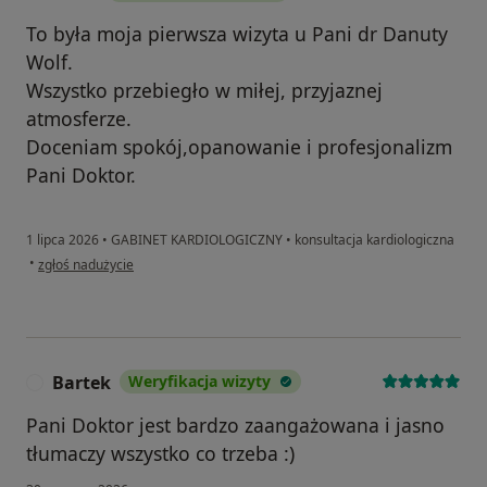
To była moja pierwsza wizyta u Pani dr Danuty
Wolf.
Wszystko przebiegło w miłej, przyjaznej
atmosferze.
Doceniam spokój,opanowanie i profesjonalizm
Pani Doktor.
1 lipca 2026
•
GABINET KARDIOLOGICZNY
•
konsultacja kardiologiczna
w opinii użytkownika Anna
•
zgłoś nadużycie
Bartek
Weryfikacja wizyty
B
Pani Doktor jest bardzo zaangażowana i jasno
tłumaczy wszystko co trzeba :)