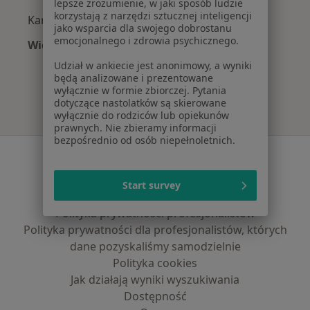
lepsze zrozumienie, w jaki sposób ludzie
korzystają z narzędzi sztucznej inteligencji
Kardiolodzy z TU Zdrowie w Gliwicach
jako wsparcia dla swojego dobrostanu
emocjonalnego i zdrowia psychicznego.
Więcej (7)
Więcej w kategorii: Najpopularniejsze ubezpie
Udział w ankiecie jest anonimowy, a wyniki
będą analizowane i prezentowane
wyłącznie w formie zbiorczej. Pytania
dotyczące nastolatków są skierowane
wyłącznie do rodziców lub opiekunów
prawnych. Nie zbieramy informacji
bezpośrednio od osób niepełnoletnich.
Serwis
Regulamin
Start survey
Polityka prywatności pacjentów
Polityka prywatności profesjonalistów
Polityka prywatności dla profesjonalistów, których
dane pozyskaliśmy samodzielnie
Polityka cookies
Jak działają wyniki wyszukiwania
Dostępność