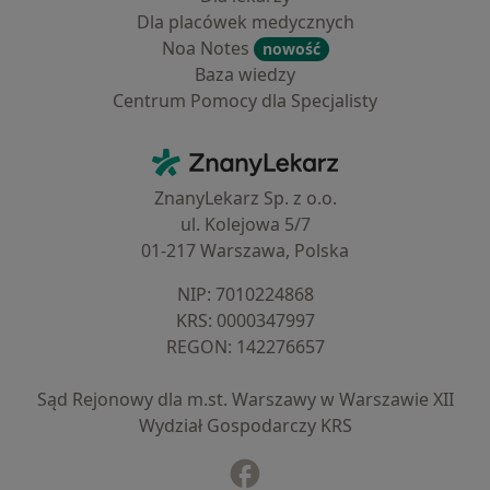
Dla placówek medycznych
Noa Notes
nowość
Baza wiedzy
Centrum Pomocy dla Specjalisty
Kontakt
ZnanyLekarz - Strona główna
ZnanyLekarz Sp. z o.o.
ul. Kolejowa 5/7
01-217 Warszawa, Polska
NIP: ⁠7010224868
KRS: ⁠0000347997
REGON: ⁠142276657
Sąd Rejonowy dla m.st. Warszawy w Warszawie XII
Wydział Gospodarczy KRS
Facebook
otwiera się w nowej karcie