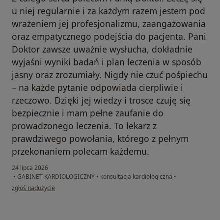
u niej regularnie i za każdym razem jestem pod
wrażeniem jej profesjonalizmu, zaangażowania
oraz empatycznego podejścia do pacjenta. Pani
Doktor zawsze uważnie wysłucha, dokładnie
wyjaśni wyniki badań i plan leczenia w sposób
jasny oraz zrozumiały. Nigdy nie czuć pośpiechu
– na każde pytanie odpowiada cierpliwie i
rzeczowo. Dzięki jej wiedzy i trosce czuję się
bezpiecznie i mam pełne zaufanie do
prowadzonego leczenia. To lekarz z
prawdziwego powołania, którego z pełnym
przekonaniem polecam każdemu.
24 lipca 2026
•
GABINET KARDIOLOGICZNY
•
konsultacja kardiologiczna
•
w opinii użytkownika Magdalena Tomczyk
zgłoś nadużycie