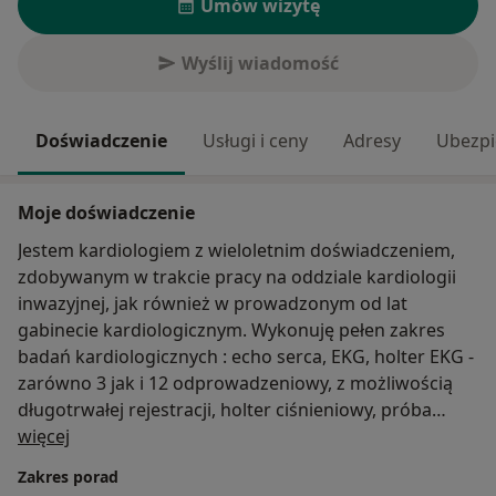
Umów wizytę
Wyślij wiadomość
Doświadczenie
Usługi i ceny
Adresy
Ubezpi
Moje doświadczenie
Jestem kardiologiem z wieloletnim doświadczeniem,
zdobywanym w trakcie pracy na oddziale kardiologii
inwazyjnej, jak również w prowadzonym od lat
gabinecie kardiologicznym. Wykonuję pełen zakres
badań kardiologicznych : echo serca, EKG, holter EKG -
zarówno 3 jak i 12 odprowadzeniowy, z możliwością
długotrwałej rejestracji, holter ciśnieniowy, próba
O mnie
wysiłkowa. Zajmuję się również diagnostyką i
więcej
leczeniem schorzeń kardiologicznych u kobiet w ciąży i
Zakres porad
u pacjentów przed i w trakcie leczenia