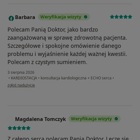
Barbara
Weryfikacja wizyty
B
Polecam Panią Doktor, jako bardzo
zaangażowaną w sprawę zdrowotną pacjenta.
Szczegółowe i spokojne omówienie danego
problemu i wyjaśnienie każdej ważnej kwestii.
Polecam z czystym sumieniem.
3 sierpnia 2026
•
KARDIOSTACJA
•
konsultacja kardiologiczna + ECHO serca
•
w opinii użytkownika Barbara
zgłoś nadużycie
Magdalena Tomczyk
Weryfikacja wizyty
M
Z całego serca polecam Panią Doktor. Leczę się