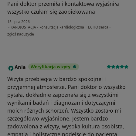
Pani doktor przemiła i kontaktowa wyjaśniła
wszystko czułam się zaopiekowana
15 lipca 2026
•
KARDIOSTACJA
•
konsultacja kardiologiczna + ECHO serca
•
w opinii użytkownika Bożena
zgłoś nadużycie
Ania
Weryfikacja wizyty
A
Wizyta przebiegła w bardzo spokojnej i
przyjemnej atmosferze. Pani doktor o wszystko
pytała, dokładnie zapoznała się z wszystkimi
wynikami badań i diagnozami dotyczącymi
moich różnych schorzeń. Wszystko zostało mi
szczegółowo wyjaśnione. Jestem bardzo
zadowolona z wizyty, wysoka kultura osobista,
empatia i holistyczne podejście do pacjenta.