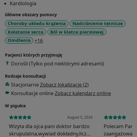
Kardiologia
onkologicznego.
Główne obszary pomocy
Choroby układu krążenia
Nadciśnienie tętnicze
Kołatanie serca
Ból w klatce piersiowej
a11y_sr_more_diseases
Omdlenia
+16
Pacjenci których przyjmuję
Dorośli (Tylko pod niektórymi adresami)
Rodzaje konsultacji
Stacjonarne
Zobacz lokalizacje (2)
Konsultacje online
Zobacz kalendarz online
W pigułce
August 5, 2026
Wizyta dla ojca-pani doktor bardzo
Polecam Panią
skrupulatna,wywiad dokładny,liczne
zaangażowan