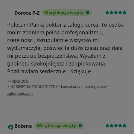
Dorota P-Z
Weryfikacja wizyty
D
Polecam Panią doktor z całego serca. To osoba
moim zdaniem pełna profesjonalizmu,
rzetelności, skrupulatnie wszystko mi
wytłumaczyła, poświęciła dużo czasu oraz dała
mi poczucie bezpieczeństwa. Wyszłam z
gabinetu spokojniejsza i zaopiekowana.
Pozdrawiam serdecznie i dziękuję
17 lipca 2026
•
GABINET KARDIOLOGICZNY
•
konsultacja kardiologiczna
•
w opinii użytkownika Dorota P-Z
zgłoś nadużycie
Bożena
Weryfikacja wizyty
B