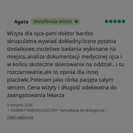
Agata
Weryfikacja wizyty
A
Wizyta dla ojca-pani doktor bardzo
skrupulatna,wywiad dokładny,liczne pytania
dodatkowe,możeliwe badania wykonane na
miejscu,analiza dokumentacji medycznej ojca i
w końcu skuteczne skierowanie na oddział...i tu
rozczarowanie,ale to opinia dla innej
placówki.Polecam jako córka pacjęta całym
sercem. Cena wizyty i długość adekwatna do
zaangażowania lekarza
5 sierpnia 2026
•
GABINET KARDIOLOGICZNY
•
konsultacja kardiologiczna
•
w opinii użytkownika Agata
zgłoś nadużycie