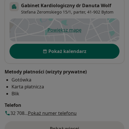
Gabinet Kardiologiczny dr Danuta Wolf
Stefana Żeromskiego 15/1,
parter, 41-902
Bytom
Powiększ mapę
otwiera się w nowej karcie
Dostępność
Pokaż kalendarz
Metody płatności (wizyty prywatne)
Gotówka
Karta płatnicza
Blik
Telefon
32 708...
Pokaż numer telefonu
Pokaż więcej