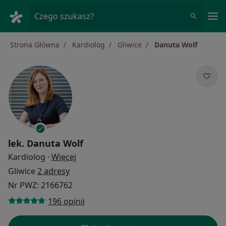
Me
Czego szukasz?
Strona Główna
Kardiolog
Gliwice
Danuta Wolf
lek.
Danuta Wolf
O specjalizacjach
Kardiolog
·
Więcej
Gliwice
2 adresy
Nr PWZ: 2166762
196 opinii