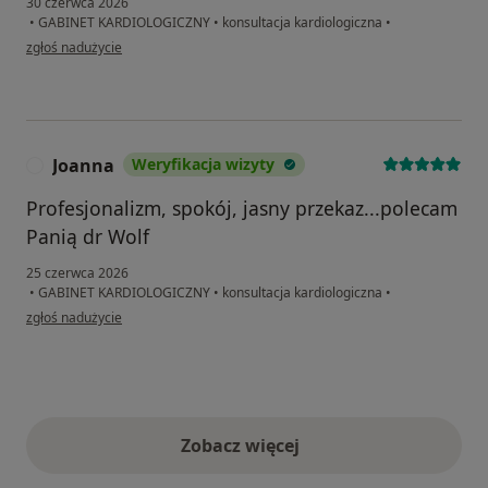
30 czerwca 2026
•
GABINET KARDIOLOGICZNY
•
konsultacja kardiologiczna
•
w opinii użytkownika Bartek
zgłoś nadużycie
Joanna
Weryfikacja wizyty
J
Profesjonalizm, spokój, jasny przekaz...polecam
Panią dr Wolf
25 czerwca 2026
•
GABINET KARDIOLOGICZNY
•
konsultacja kardiologiczna
•
w opinii użytkownika Joanna
zgłoś nadużycie
Zobacz więcej
opinie powyżej