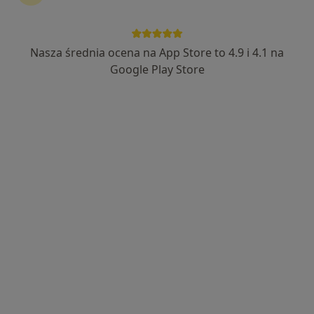
101 opinii
Sienkiewicza 43, Radzionków
•
Mapa
Nasza średnia ocena na App Store to 4.9 i 4.1 na
Centrum Medyczne Medici
Google Play Store
Akceptuje enel-med
Konsultacja kardiologiczna
250 zł
Specjalista nie oferuje umawiania online pod tym adresem.
Poproś o wizytę