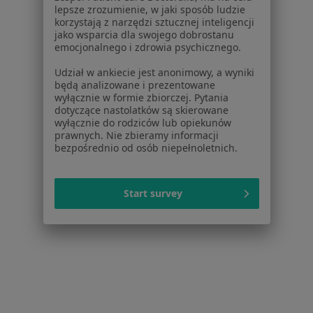
Praca
Rekrutujemy!
lepsze zrozumienie, w jaki sposób ludzie
korzystają z narzędzi sztucznej inteligencji
Partnerzy
jako wsparcia dla swojego dobrostanu
Centrum prasowe
emocjonalnego i zdrowia psychicznego.
Kontakt
Udział w ankiecie jest anonimowy, a wyniki
Dla pacjentów
będą analizowane i prezentowane
wyłącznie w formie zbiorczej. Pytania
dotyczące nastolatków są skierowane
Lekarze
wyłącznie do rodziców lub opiekunów
Placówki medyczne
prawnych. Nie zbieramy informacji
Pytania i odpowiedzi
bezpośrednio od osób niepełnoletnich.
Usługi i zabiegi
Choroby
Start survey
Pomoc
Aplikacje mobilne
Blog dla pacjentów
Dla profesjonalistów
Cennik
Dla lekarzy