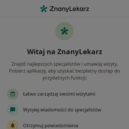
Me
Kardiolog • Gliwice, śląskie
Filtry
Ubezpieczenie:
enel-med
20 polecanych kardiologów w Gliwicach z
Witaj na ZnanyLekarz
Enel-med
Jak działają wyniki wyszukiwania
Znajdź najlepszych specjalistów i umawiaj wizyty.
Pobierz aplikację, aby uzyskać bezpłatny dostęp do
przydatnych funkcji:
Łatwo zarządzaj swoimi wizytami
Wysyłaj wiadomości do specjalistów
lek. Katarzyna Łagodzińska
Otrzymuj powiadomienia
·
Więcej
Kardiolog, Internista