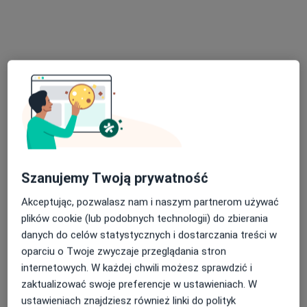
Bezpieczne płatności
Centrum Medyczne Medici
·
Więcej
Kardiologia, Dermatologia, Okulistyka
689 opinii
Sienkiewicza 43, Radzionków
•
Mapa
Konsultacja kardiologiczna
250 zł
Pokaż więcej usług
lek. Katarzyna
Szanujemy Twoją prywatność
Łagodzińska
kardiolog
Akceptując, pozwalasz nam i naszym partnerom używać
plików cookie (lub podobnych technologii) do zbierania
Brak dostępnych specjalistów z wolnymi terminami w tym centrum medycznym.
danych do celów statystycznych i dostarczania treści w
oparciu o Twoje zwyczaje przeglądania stron
Pokaż profil
internetowych. W każdej chwili możesz sprawdzić i
zaktualizować swoje preferencje w ustawieniach. W
ustawieniach znajdziesz również linki do polityk