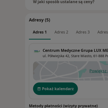
W jaki sposób ustalane są ceny?
Adresy (5)
Adres 1
Adres 2
Adres 3
Adres
Centrum Medyczne Grupa LUX MED 
ul. Półwiejska 42,
Stare Miasto
, 61-888
P
Powiększ
ot
Dostępność
Pokaż kalendarz
Metody płatności (wizyty prywatne)