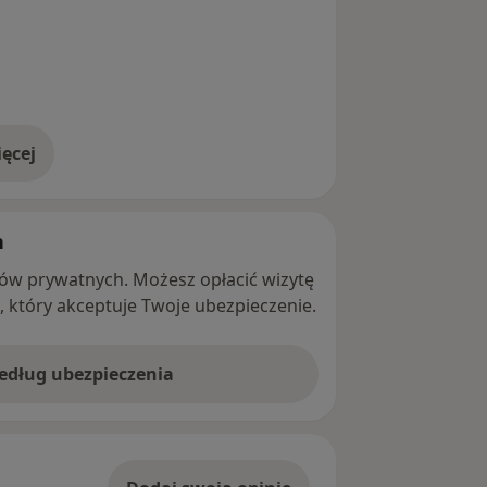
ęcej
adresie
h
ntów prywatnych. Możesz opłacić wizytę
ę, który akceptuje Twoje ubezpieczenie.
według ubezpieczenia