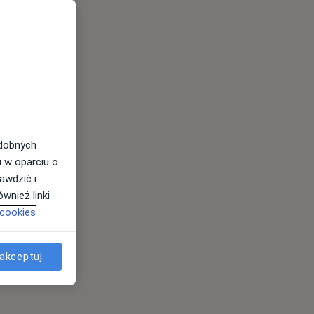
odobnych
i w oparciu o
awdzić i
wnież linki
 cookies
akceptuj