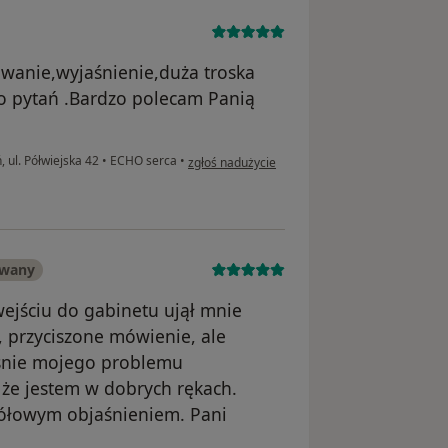
owanie,wyjaśnienie,duża troska
 pytań .Bardzo polecam Panią
w opinii użytkownika Zbigniew
ul. Półwiejska 42
•
ECHO serca
•
zgłoś nadużycie
owany
ejściu do gabinetu ujął mnie
, przyciszone mówienie, ale
ośnie mojego problemu
że jestem w dobrych rękach.
gółowym objaśnieniem. Pani