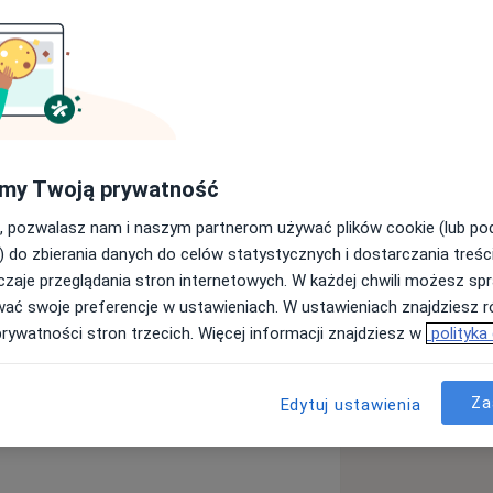
kończyła z wyróżnieniem studia na
go w Poznaniu. Pracując w Klinice
rób Wewnętrznych SK H. Święcickiego w
ziedziny chorób wewnętrznych a
wodowe zdobywała w kolejnych latach
my Twoją prywatność
nologii SK H. Święcickiego w Poznaniu.
, pozwalasz nam i naszym partnerom używać plików cookie (lub p
) do zbierania danych do celów statystycznych i dostarczania treśc
Polskiej w ramach projektu „Predicting
zaje przeglądania stron internetowych. W każdej chwili możesz spr
defibrillating devices”. W ramach pracy
wać swoje preferencje w ustawieniach. W ustawieniach znajdziesz ró
ami polsko- i anglojęzycznymi. Stopień
prywatności stron trzecich. Więcej informacji znajdziesz w
polityka
ała na Uniwersytecie Medycznym im.
ronie pracy "Związek między
itralnego a strukturą serca i
Za
Edytuj ustawienia
krążenia".
ym uczestnikiem kursów oraz szkoleń z