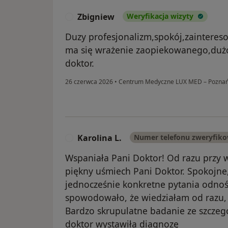
Zbigniew
Weryfikacja wizyty
Z
Duzy profesjonalizm,spokój,zainteres
ma się wrażenie zaopiekowanego,dużo
doktor.
26 czerwca 2026
•
Centrum Medyczne LUX MED – Poznań, 
Karolina L.
Numer telefonu zweryfik
K
Wspaniała Pani Doktor! Od razu przy w
piękny uśmiech Pani Doktor. Spokojne
jednocześnie konkretne pytania odn
spowodowało, że wiedziałam od razu, 
Bardzo skrupulatne badanie ze szcze
doktor wystawiła diagnozę