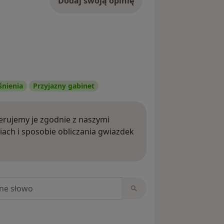
Dodaj swoją opinię
śnienia
Przyjazny gabinet
rujemy je zgodnie z naszymi
iach i sposobie obliczania gwiazdek
ięcej o opiniach
niach