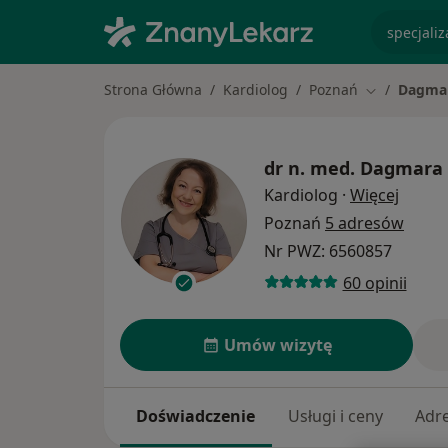
specjaliz
Strona Główna
Kardiolog
Poznań
Dagmar
Zmień miast
dr n. med.
Dagmara 
O spec
Kardiolog
·
Więcej
Poznań
5 adresów
Nr PWZ: 6560857
60 opinii
Umów wizytę
Doświadczenie
Usługi i ceny
Adr