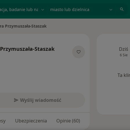
acja, badanie lub nazwisko
miasto lub dzielnica
a Przymuszała-Staszak
o
Przymuszała-Staszak
Dziś
6 Sie
jalizacjach
Ta kl
Wyślij wiadomość
esy
Ubezpieczenia
Opinie (60)