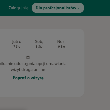
Zaloguj się
Dla profesjonalistów
Jutro
Sob,
Ndz,
Pon,
Wt,
7 Sie
8 Sie
9 Sie
10 Sie
11 Si
inika nie udostępnia opcji umawiania
wizyt drogą online
Poproś o wizytę