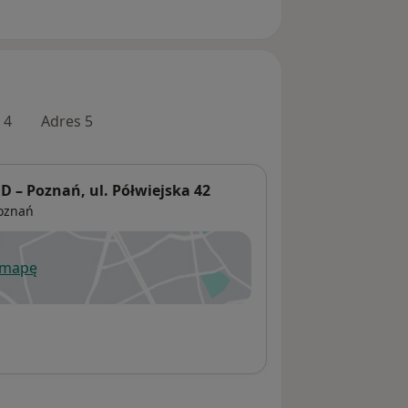
 4
Adres 5
– Poznań, ul. Półwiejska 42
oznań
 mapę
wiera się w nowej karcie