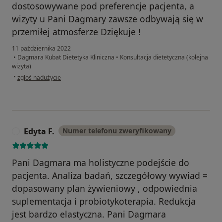
dostosowywane pod preferencje pacjenta, a
wizyty u Pani Dagmary zawsze odbywają się w
przemiłej atmosferze Dziękuje !
11 października 2022
•
Dagmara Kubat Dietetyka Kliniczna
•
Konsultacja dietetyczna (kolejna
wizyta)
w opinii użytkownika Patrycja Klimczyk
•
zgłoś nadużycie
Edyta F.
Numer telefonu zweryfikowany
E
Pani Dagmara ma holistyczne podejście do
pacjenta. Analiza badań, szczegółowy wywiad =
dopasowany plan żywieniowy , odpowiednia
suplementacja i probiotykoterapia. Redukcja
jest bardzo elastyczna. Pani Dagmara