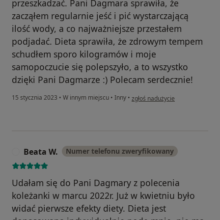
przeszkadzać. Pani Dagmara sprawiła, że
zacząłem regularnie jeść i pić wystarczającą
ilość wody, a co najważniejsze przestałem
podjadać. Dieta sprawiła, że zdrowym tempem
schudłem sporo kilogramów i moje
samopoczucie się polepszyło, a to wszystko
dzięki Pani Dagmarze :) Polecam serdecznie!
w opinii użytkownika Paweł K.
15 stycznia 2023
•
W innym miejscu
•
Inny
•
zgłoś nadużycie
Beata W.
Numer telefonu zweryfikowany
B
Udałam się do Pani Dagmary z polecenia
koleżanki w marcu 2022r. Już w kwietniu było
widać pierwsze efekty diety. Dieta jest