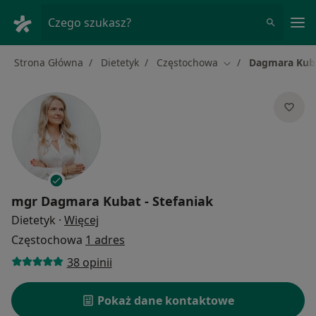
Me
Czego szukasz?
Strona Główna
Dietetyk
Częstochowa
Dagmara Kuba
Zmień miasto
mgr
Dagmara Kubat - Stefaniak
O specjalizacjach
Dietetyk
·
Więcej
Częstochowa
1 adres
38 opinii
Pokaż dane kontaktowe