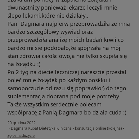
dwunastnicy,ponieważ lekarze leczyli mnie
ślepo lekami,które nie działały..
Pani Dagmara najpierw przeprowadziła ze mną
bardzo szczegółowy wywiad oraz
przeprowadziła analizę moich badań krwii co
bardzo mi się podobało,że spojrzała na mój
stan zdrowia całościowo,a nie tylko skupiła się
na żołądku :)
Po 2 tyg na diecie leczniczej nareszcie przestał
boleć mnie żołądek po każdym posiłku i
samopoczucie od razu się poprawiło:) do tego
suplementacja dobrana pod moje potrzeby.
Także wszystkim serdecznie polecam
współpracę z Panią Dagmara bo działa cuda :)
20 grudnia 2022
•
Dagmara Kubat Dietetyka Kliniczna
•
konsultacja online (kolejna)
•
w opinii użytkownika Patrycja Wargin
zgłoś nadużycie