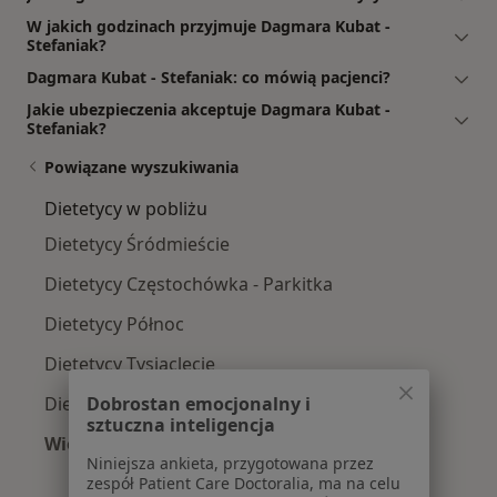
W jakich godzinach przyjmuje Dagmara Kubat -
Stefaniak?
Dagmara Kubat - Stefaniak: co mówią pacjenci?
Jakie ubezpieczenia akceptuje Dagmara Kubat -
Stefaniak?
Powiązane wyszukiwania
Dietetycy w pobliżu
Dietetycy Śródmieście
Dietetycy Częstochówka - Parkitka
Dietetycy Północ
Dietetycy Tysiąclecie
Dobrostan emocjonalny i
Dietetycy Trzech Wieszczów
sztuczna inteligencja
Więcej (7)
Niniejsza ankieta, przygotowana przez
Więcej w kategorii: Dietetycy w pobliżu
zespół Patient Care Doctoralia, ma na celu