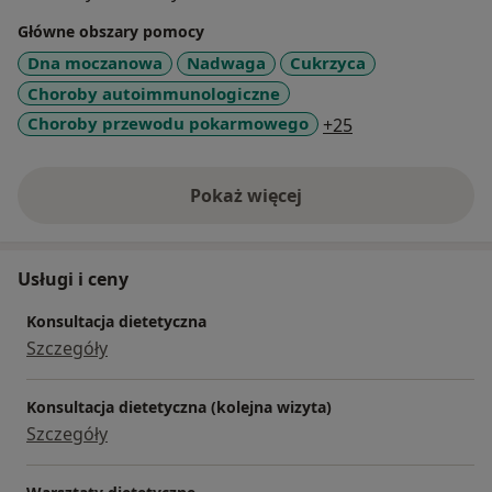
każdym wieku i na każdym etapie choroby, choć
Główne obszary pomocy
zachęcam osoby zdrowe do żywienia profilaktycznego,
Dna moczanowa
Nadwaga
Cukrzyca
które pomoże zachować zdrowie, przedłuży młodość i
Choroby autoimmunologiczne
wpłynie na długowieczność.
a11y_sr_more_di
Choroby przewodu pokarmowego
+25
Pokaż więcej
o doświadczeniu
Usługi i ceny
Konsultacja dietetyczna
Szczegóły
Konsultacja dietetyczna (kolejna wizyta)
Szczegóły