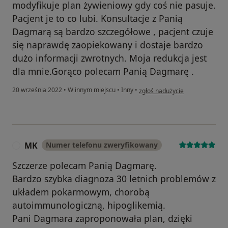
modyfikuje plan żywieniowy gdy coś nie pasuje.
Pacjent je to co lubi. Konsultacje z Panią
Dagmarą są bardzo szczegółowe , pacjent czuje
się naprawdę zaopiekowany i dostaje bardzo
dużo informacji zwrotnych. Moja redukcja jest
dla mnie.Gorąco polecam Panią Dagmarę .
w opinii użytkownika Edyta F.
20 września 2022
•
W innym miejscu
•
Inny
•
zgłoś nadużycie
MK
Numer telefonu zweryfikowany
M
Szczerze polecam Panią Dagmarę.
Bardzo szybka diagnoza 30 letnich problemów z
układem pokarmowym, chorobą
autoimmunologiczną, hipoglikemią.
Pani Dagmara zaproponowała plan, dzięki