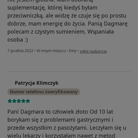
suplementację, której kiedyś byłam
przeciwniczką, ale widzę że czuje się po prostu
dobrze, mam energię do życia. Panią Dagmarę
polecam z czystym sumieniem, Wspaniała
osoba :)
w opinii użytkownika Joanna R
7 grudnia 2022
•
W innym miejscu
•
Inny
•
zgłoś nadużycie
Patrycja Klimczyk
P
Numer telefonu zweryfikowany
Pani Dagmara to człowiek złoto Od 10 lat
borykam się z problemami gastrycznymi i
przede wszystkim z pasożytami. Leczyłam się u
wielu lekarzy i korzystałam nawet z metod