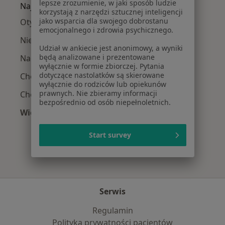
lepsze zrozumienie, w jaki sposób ludzie
Najczęście leczone choroby
korzystają z narzędzi sztucznej inteligencji
jako wsparcia dla swojego dobrostanu
Otyłość w Częstochowie
emocjonalnego i zdrowia psychicznego.
Niedoczynność tarczycy w Częstochowie
Udział w ankiecie jest anonimowy, a wyniki
będą analizowane i prezentowane
Nadwaga w Częstochowie
wyłącznie w formie zbiorczej. Pytania
dotyczące nastolatków są skierowane
Choroba Hashimoto w Częstochowie
wyłącznie do rodziców lub opiekunów
prawnych. Nie zbieramy informacji
Choroby dietozależne w Częstochowie
bezpośrednio od osób niepełnoletnich.
Więcej (15)
Więcej w kategorii: Najczęście leczone chorob
Start survey
Serwis
Regulamin
Polityka prywatności pacjentów