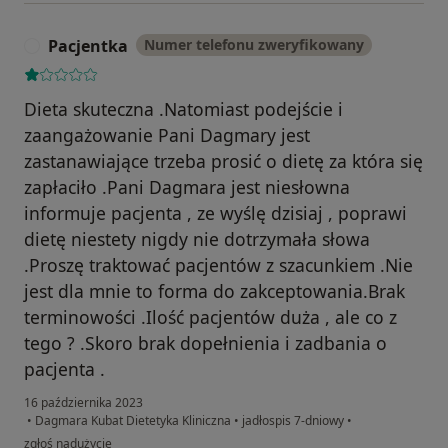
Pacjentka
Numer telefonu zweryfikowany
P
Dieta skuteczna .Natomiast podejście i
zaangażowanie Pani Dagmary jest
zastanawiające trzeba prosić o dietę za która się
zapłaciło .Pani Dagmara jest niesłowna
informuje pacjenta , ze wyślę dzisiaj , poprawi
dietę niestety nigdy nie dotrzymała słowa
.Proszę traktować pacjentów z szacunkiem .Nie
jest dla mnie to forma do zakceptowania.Brak
terminowości .Ilość pacjentów duża , ale co z
tego ? .Skoro brak dopełnienia i zadbania o
pacjenta .
16 października 2023
•
Dagmara Kubat Dietetyka Kliniczna
•
jadłospis 7-dniowy
•
w opinii użytkownika Pacjentka
zgłoś nadużycie