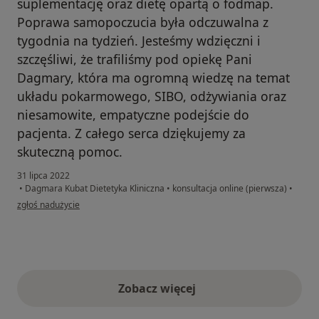
suplementację oraz dietę opartą o fodmap.
Poprawa samopoczucia była odczuwalna z
tygodnia na tydzień. Jesteśmy wdzięczni i
szczęśliwi, że trafiliśmy pod opiekę Pani
Dagmary, która ma ogromną wiedzę na temat
układu pokarmowego, SIBO, odżywiania oraz
niesamowite, empatyczne podejście do
pacjenta. Z całego serca dziękujemy za
skuteczną pomoc.
31 lipca 2022
•
Dagmara Kubat Dietetyka Kliniczna
•
konsultacja online (pierwsza)
•
w opinii użytkownika Dawid
zgłoś nadużycie
Zobacz więcej
opinie powyżej