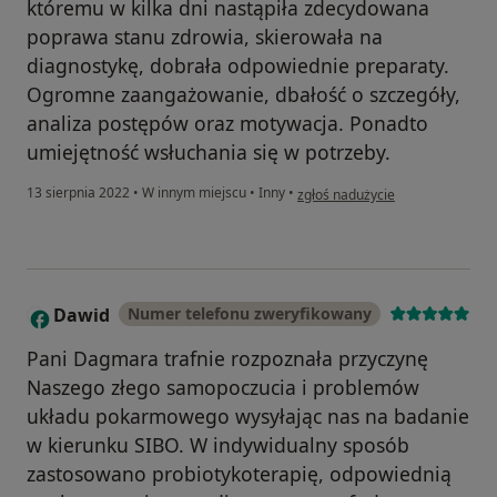
któremu w kilka dni nastąpiła zdecydowana
poprawa stanu zdrowia, skierowała na
diagnostykę, dobrała odpowiednie preparaty.
Ogromne zaangażowanie, dbałość o szczegóły,
analiza postępów oraz motywacja. Ponadto
umiejętność wsłuchania się w potrzeby.
w opinii użytkownika MK
13 sierpnia 2022
•
W innym miejscu
•
Inny
•
zgłoś nadużycie
Dawid
Numer telefonu zweryfikowany
D
Pani Dagmara trafnie rozpoznała przyczynę
Naszego złego samopoczucia i problemów
układu pokarmowego wysyłając nas na badanie
w kierunku SIBO. W indywidualny sposób
zastosowano probiotykoterapię, odpowiednią