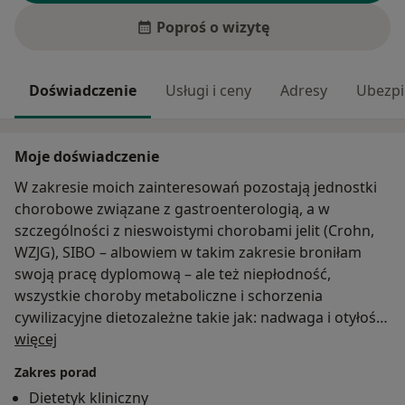
Poproś o wizytę
Doświadczenie
Usługi i ceny
Adresy
Ubezpi
Moje doświadczenie
W zakresie moich zainteresowań pozostają jednostki
chorobowe związane z gastroenterologią, a w
szczególności z nieswoistymi chorobami jelit (Crohn,
WZJG), SIBO – albowiem w takim zakresie broniłam
swoją pracę dyplomową – ale też niepłodność,
wszystkie choroby metaboliczne i schorzenia
cywilizacyjne dietozależne takie jak: nadwaga i otyłość,
O mnie
miażdżyca, insulinooporność, cukrzyca czy choroby
więcej
autoimmunizacyjne. Interesuje się wpływem żywienia
Zakres porad
w aspekcie prawidłowego rozwoju dzieci i młodzieży,
Dietetyk kliniczny
dietoterapią anty-aging. Prowadzę pacjentów w