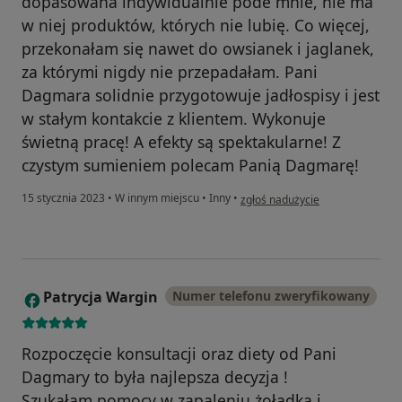
dopasowana indywidualnie pode mnie, nie ma
w niej produktów, których nie lubię. Co więcej,
przekonałam się nawet do owsianek i jaglanek,
za którymi nigdy nie przepadałam. Pani
Dagmara solidnie przygotowuje jadłospisy i jest
w stałym kontakcie z klientem. Wykonuje
świetną pracę! A efekty są spektakularne! Z
czystym sumieniem polecam Panią Dagmarę!
w opinii użytkownika Beata W.
15 stycznia 2023
•
W innym miejscu
•
Inny
•
zgłoś nadużycie
Patrycja Wargin
Numer telefonu zweryfikowany
P
Rozpoczęcie konsultacji oraz diety od Pani
Dagmary to była najlepsza decyzja !
Szukałam pomocy w zapaleniu żołądka i