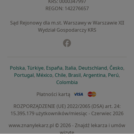
KRS: ⁠0000347997
REGON: ⁠142276657
Sąd Rejonowy dla m.st. Warszawy w Warszawie XII
Wydział Gospodarczy KRS
Facebook
otwiera się w nowej karcie
otwiera się w nowej karcie
otwiera się w nowej karcie
otwiera się w nowej karcie
otwiera się w nowej karci
otwiera się
otwi
Polska
,
Türkiye
,
España
,
Italia
,
Deutschland
,
Česko
,
otwiera się w nowej karcie
otwiera się w nowej karcie
otwiera się w nowej karcie
otwiera się w nowej kar
otwiera się 
otwier
Portugal
,
México
,
Chile
,
Brasil
,
Argentina
,
Perú
,
otwiera się w nowej karc
Colombia
Płatności kartą
ROZPORZĄDZENIE (UE) 2022/2065 (DSA) art. 24:
15.395.179 użytkowników/miesiąc - Czerwiec 2026
www.znanylekarz.pl © 2026 - Znajdź lekarza i umów
wizytę