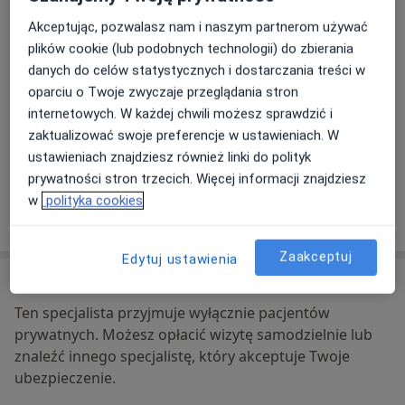
Akceptując, pozwalasz nam i naszym partnerom używać
Powiększ mapę
plików cookie (lub podobnych technologii) do zbierania
otwiera się w nowej karcie
danych do celów statystycznych i dostarczania treści w
oparciu o Twoje zwyczaje przeglądania stron
Dostępność
W tym gabinecie nie można umawiać wizyt przez
internetowych. W każdej chwili możesz sprawdzić i
internet
zaktualizować swoje preferencje w ustawieniach. W
Co mam zrobić w tej sytuacji?
ustawieniach znajdziesz również linki do polityk
prywatności stron trzecich. Więcej informacji znajdziesz
w
polityka cookies
Pokaż więcej
o adresie
Zaakceptuj
Edytuj ustawienia
Ubezpieczenia - brak akceptowanych
Ten specjalista przyjmuje wyłącznie pacjentów
prywatnych. Możesz opłacić wizytę samodzielnie lub
znaleźć innego specjalistę, który akceptuje Twoje
ubezpieczenie.