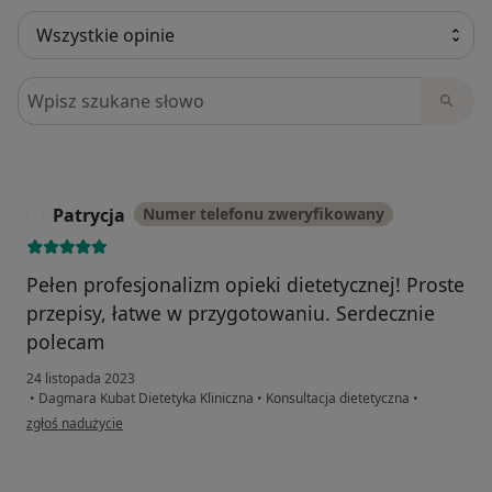
Szukaj w opiniach
Patrycja
Numer telefonu zweryfikowany
P
Pełen profesjonalizm opieki dietetycznej! Proste
przepisy, łatwe w przygotowaniu. Serdecznie
polecam
24 listopada 2023
•
Dagmara Kubat Dietetyka Kliniczna
•
Konsultacja dietetyczna
•
w opinii użytkownika Patrycja
zgłoś nadużycie