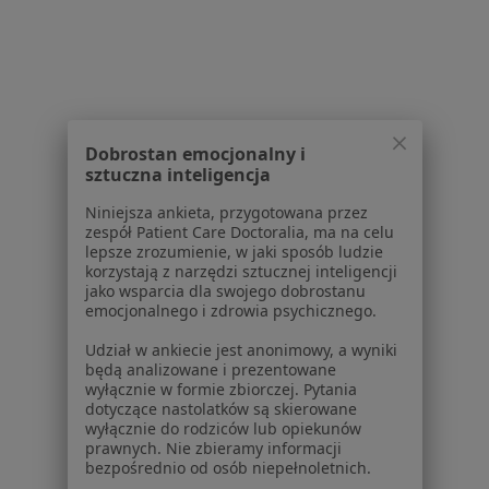
W pobliżu Nowego Sącza
Złamanie zęba w Brzesku
Złamanie zęba w Bochni
Złamanie zęba w Tarnowie
Dobrostan emocjonalny i
Złamanie zęba w Nowym Targu
sztuczna inteligencja
Złamanie zęba w Starym Sączu
Niniejsza ankieta, przygotowana przez
zespół Patient Care Doctoralia, ma na celu
Więcej (3)
lepsze zrozumienie, w jaki sposób ludzie
Więcej w kategorii: W pobliżu Nowego Sącza
korzystają z narzędzi sztucznej inteligencji
jako wsparcia dla swojego dobrostanu
Schorzenia w Nowym Sączu
emocjonalnego i zdrowia psychicznego.
Ból zęba w Nowym Sączu
Udział w ankiecie jest anonimowy, a wyniki
będą analizowane i prezentowane
Próchnica w Nowym Sączu
wyłącznie w formie zbiorczej. Pytania
dotyczące nastolatków są skierowane
Ubytki zębów w Nowym Sączu
wyłącznie do rodziców lub opiekunów
prawnych. Nie zbieramy informacji
Przebarwienia zębów w Nowym Sączu
bezpośrednio od osób niepełnoletnich.