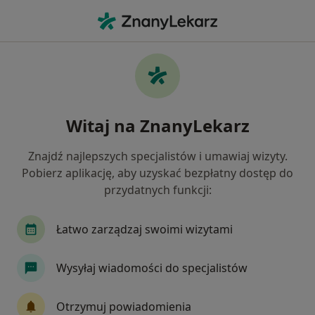
Me
Złamanie Zęba • Nowy Sącz, małopolskie
Filtry
• 1
Mapa
Złamanie zęba specjaliści w Nowym Sączu
Witaj na ZnanyLekarz
Jak działają wyniki wyszukiwania
Znajdź najlepszych specjalistów i umawiaj wizyty.
Pobierz aplikację, aby uzyskać bezpłatny dostęp do
Jakiego specjalisty szukasz?
przydatnych funkcji:
Stomatolog
Lekarz wykonujący zabiegi medyc
Łatwo zarządzaj swoimi wizytami
Wysyłaj wiadomości do specjalistów
Otrzymuj powiadomienia