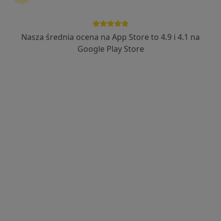
Nasza średnia ocena na App Store to 4.9 i 4.1 na
lek. dent. Sara Dermanowska
Google Play Store
·
Więcej
Stomatolog
44 opinie
ul. 29 Listopada 33, Nowy Sącz
•
Mapa
"Galeria Uśmiechu" Centrum Stomatologii Estetycznej, stomatolog Nowy Sącz
Konsultacja stomatologiczna
od 200 zł
Specjalista nie oferuje umawiania online pod tym adresem.
Poproś o wizytę