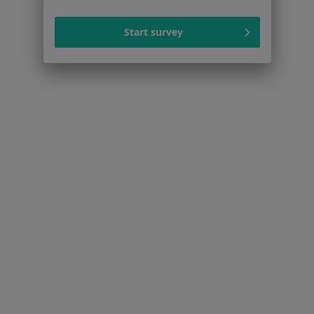
Braki zębowe w Nowym Sączu
Więcej (15)
Start survey
Więcej w kategorii: Schorzenia w Nowym Sąc
Złamanie Zęba Specjaliści W Nowym Sączu
Serwis
Regulamin
Polityka prywatności pacjentów
Polityka prywatności profesjonalistów
Polityka prywatności dla profesjonalistów, których
dane pozyskaliśmy samodzielnie
Polityka cookies