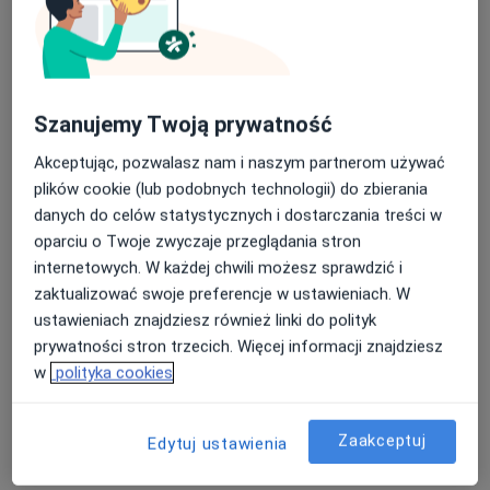
lek. dent. Dmytro Kravchenko
·
Więcej
Stomatolog, Protetyk stomatologiczny
Szanujemy Twoją prywatność
70 opinii
ul. 29 Listopada 33, Nowy Sącz
•
Mapa
Akceptując, pozwalasz nam i naszym partnerom używać
"Galeria Uśmiechu" Centrum Stomatologii Estetycznej, stomatolog Nowy Sącz
plików cookie (lub podobnych technologii) do zbierania
danych do celów statystycznych i dostarczania treści w
Konsultacja protetyczna
od 200 zł
oparciu o Twoje zwyczaje przeglądania stron
Specjalista nie oferuje umawiania online pod tym adresem.
internetowych. W każdej chwili możesz sprawdzić i
zaktualizować swoje preferencje w ustawieniach. W
Poproś o wizytę
ustawieniach znajdziesz również linki do polityk
prywatności stron trzecich. Więcej informacji znajdziesz
w
polityka cookies
Zaakceptuj
Edytuj ustawienia