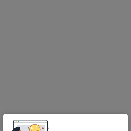
lek. dent. Isabel Korczyński
·
Więcej
Stomatolog
9 opinii
ul. 29 Listopada 33, Nowy Sącz
•
Mapa
"Galeria Uśmiechu" Centrum Stomatologii Estetycznej, stomatolog Nowy Sącz
Konsultacja stomatologiczna
od 200 zł
Specjalista nie oferuje umawiania online pod tym adresem.
Poproś o wizytę