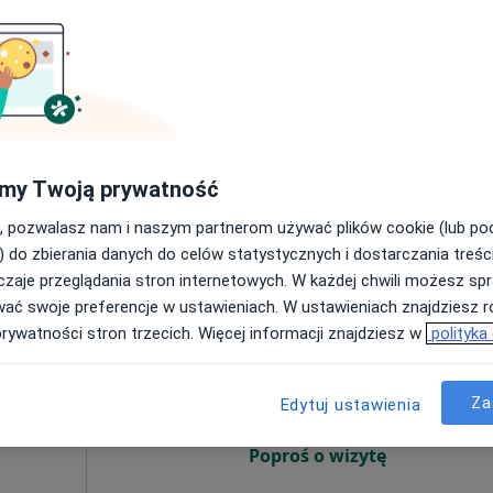
Umawianie online nie jest dostępne
Poproś o wizytę
a
e
my Twoją prywatność
200 zł
, pozwalasz nam i naszym partnerom używać plików cookie (lub p
) do zbierania danych do celów statystycznych i dostarczania treśc
zaje przeglądania stron internetowych. W każdej chwili możesz spr
wać swoje preferencje w ustawieniach. W ustawieniach znajdziesz ró
Dziś
Jutro
Pon,
Wt,
prywatności stron trzecich. Więcej informacji znajdziesz w
polityka
8 Sie
9 Sie
10 Sie
11 Sie
Za
Edytuj ustawienia
Umawianie online nie jest dostępne
Poproś o wizytę