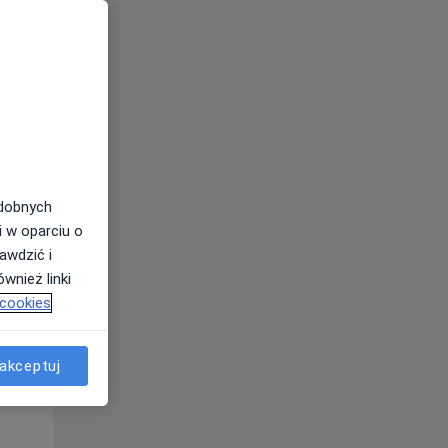
odobnych
i w oparciu o
awdzić i
wnież linki
Śr,
Czw,
Pt,
 cookies
12 Sie
13 Sie
14 Sie
akceptuj