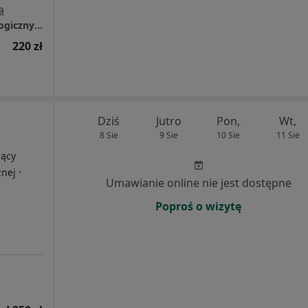
a
Specjalistyczny Gabinet Położniczo- ginekologiczny lek. Magdalena Strzelczyk- Borg
220 zł
Dziś
Jutro
Pon,
Wt,
8 Sie
9 Sie
10 Sie
11 Sie
jący
·
znej
Umawianie online nie jest dostępne
Poproś o wizytę