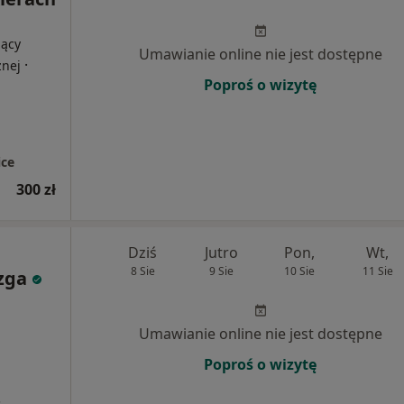
jący
Umawianie online nie jest dostępne
·
znej
Poproś o wizytę
ce
300 zł
Dziś
Jutro
Pon,
Wt,
8 Sie
9 Sie
10 Sie
11 Sie
zga
Umawianie online nie jest dostępne
Poproś o wizytę