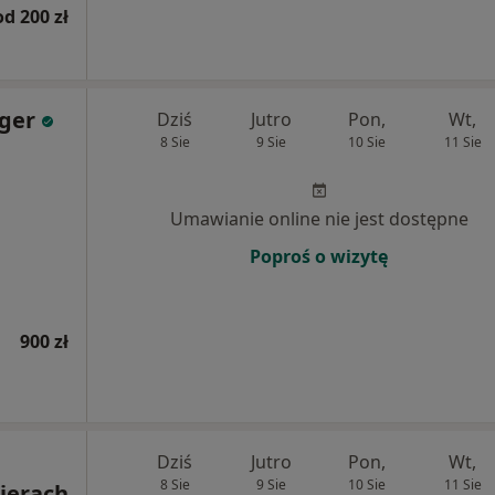
od 200 zł
nger
Dziś
Jutro
Pon,
Wt,
8 Sie
9 Sie
10 Sie
11 Sie
Umawianie online nie jest dostępne
Poproś o wizytę
900 zł
Dziś
Jutro
Pon,
Wt,
8 Sie
9 Sie
10 Sie
11 Sie
Kierach