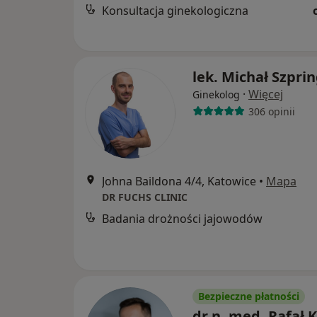
Konsultacja ginekologiczna
lek. Michał Szpri
·
Więcej
Ginekolog
306 opinii
Johna Baildona 4/4, Katowice
•
Mapa
DR FUCHS CLINIC
Badania drożności jajowodów
Bezpieczne płatności
dr n. med. Rafał 