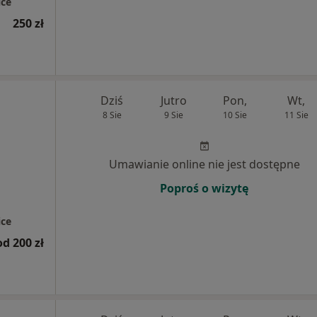
ce
250 zł
Dziś
Jutro
Pon,
Wt,
8 Sie
9 Sie
10 Sie
11 Sie
Umawianie online nie jest dostępne
Poproś o wizytę
ce
od 200 zł