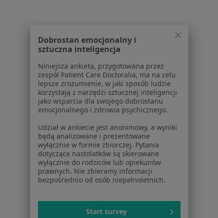
W pobliżu Krakowa
Zespół bolesnego barku w Wieliczce
Dobrostan emocjonalny i
Zespół bolesnego barku w Skawinie
sztuczna inteligencja
Zespół bolesnego barku w Olkuszu
Niniejsza ankieta, przygotowana przez
zespół Patient Care Doctoralia, ma na celu
Zespół bolesnego barku w Niepołomicach
lepsze zrozumienie, w jaki sposób ludzie
korzystają z narzędzi sztucznej inteligencji
Zespół bolesnego barku w Bochni
jako wsparcia dla swojego dobrostanu
emocjonalnego i zdrowia psychicznego.
Więcej (14)
Więcej w kategorii: W pobliżu Krakowa
Udział w ankiecie jest anonimowy, a wyniki
będą analizowane i prezentowane
Schorzenia w Krakowie
wyłącznie w formie zbiorczej. Pytania
dotyczące nastolatków są skierowane
Ból barku w Krakowie
wyłącznie do rodziców lub opiekunów
prawnych. Nie zbieramy informacji
Ból kolana w Krakowie
bezpośrednio od osób niepełnoletnich.
Ból biodra w Krakowie
Złamania w Krakowie
Start survey