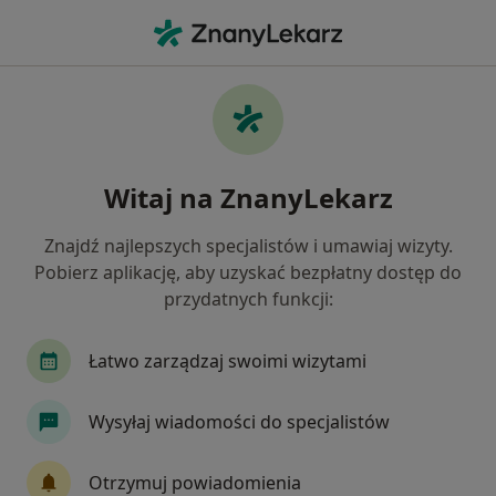
Me
Zespół Bolesnego Barku • Kraków, małopolskie
Filtry
• 1
Ubezpieczenie
Map
Zespół bolesnego barku specjaliści w
Witaj na ZnanyLekarz
Krakowie
Jak działają wyniki wyszukiwania
Znajdź najlepszych specjalistów i umawiaj wizyty.
Pobierz aplikację, aby uzyskać bezpłatny dostęp do
przydatnych funkcji:
Jakiego specjalisty szukasz?
Fizjoterapeuta
Ortopeda
Lekarz rehabilit
Łatwo zarządzaj swoimi wizytami
Wysyłaj wiadomości do specjalistów
Otrzymuj powiadomienia