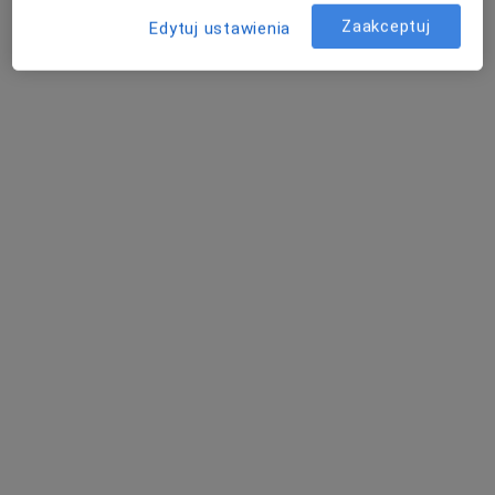
Podkamycze 2, Balice
•
Mapa
Zaakceptuj
Edytuj ustawienia
RehaCenter
Konsultacja fizjoterapeutyczna
200 zł
Specjalista nie oferuje umawiania online pod tym adresem.
Poproś o wizytę
Bezpieczne płatności
mgr Davyd Borshchenko
·
Więcej
Fizjoterapeuta
27 opinii