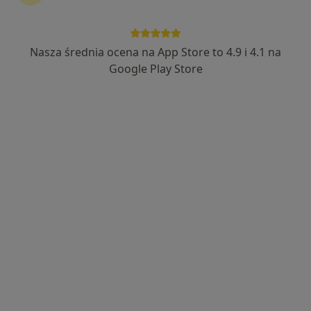
Nasza średnia ocena na App Store to 4.9 i 4.1 na
Google Play Store
Bezpieczne płatności
mgr Paweł Gimza
·
Więcej
Fizjoterapeuta
33 opinie
Adres
Online
Ciepłownicza 20, Kraków
•
Mapa
Fizjologo Paweł Gimza
Konsultacja fizjoterapeutyczna (pierwsza wizyta)
200 zł
Specjalista nie oferuje umawiania online pod tym adresem.
Poproś o wizytę