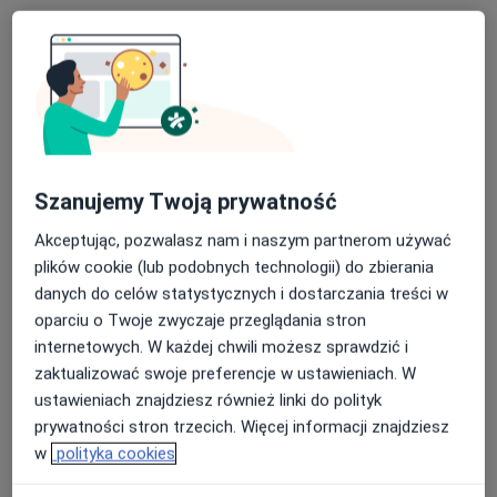
FIZJOKRAKÓW
Konsultacja fizjoterapeutyczna
200 zł
Specjalista nie oferuje umawiania online pod tym adresem.
Poproś o wizytę
Szanujemy Twoją prywatność
Akceptując, pozwalasz nam i naszym partnerom używać
plików cookie (lub podobnych technologii) do zbierania
danych do celów statystycznych i dostarczania treści w
oparciu o Twoje zwyczaje przeglądania stron
internetowych. W każdej chwili możesz sprawdzić i
zaktualizować swoje preferencje w ustawieniach. W
Bezpieczne płatności
ustawieniach znajdziesz również linki do polityk
mgr Agnieszka Bar
prywatności stron trzecich. Więcej informacji znajdziesz
·
Więcej
Fizjoterapeuta
w
polityka cookies
79 opinii