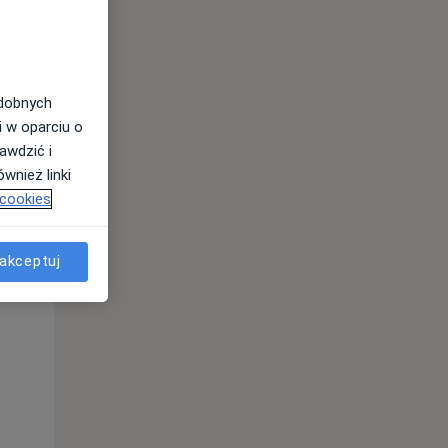
odobnych
i w oparciu o
awdzić i
wnież linki
 cookies
akceptuj
Pon,
Wt,
Śr,
10 Sie
11 Sie
12 Sie