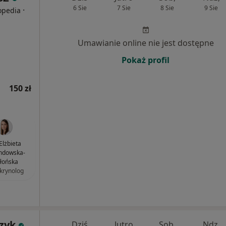
6 Sie
7 Sie
8 Sie
9 Sie
·
topedia
Umawianie online nie jest dostępne
Pokaż profil
150 zł
 Elżbieta
ndowska-
błońska
krynolog
zyk
Dziś
Jutro
Sob,
Ndz,