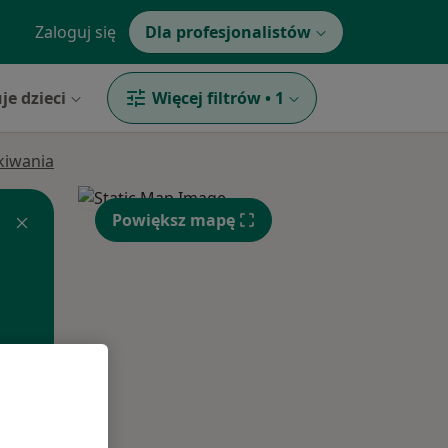
Zaloguj się
Dla profesjonalistów
je dzieci
Więcej filtrów
•
1
ukiwania
Powiększ mapę
Pon,
Wt,
Śr,
10 Sie
11 Sie
12 Sie