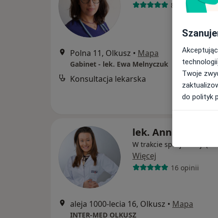
80 opinii
Szanuje
Akceptując
Polna 11, Olkusz
•
Mapa
technologii
Gabinet - lek. Ewa Melnyczuk
Twoje zwyc
Konsultacja lekarska
zaktualizo
do polityk 
lek. Anna Martyk
W trakcie specjalizacji (Ok
Więcej
16 opinii
aleja 1000-lecia 16, Olkusz
•
Mapa
INTER-MED OLKUSZ