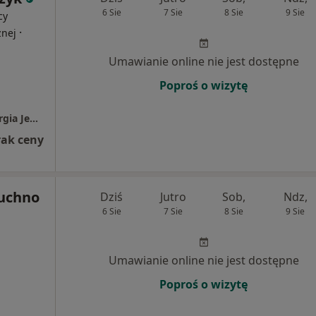
6 Sie
7 Sie
8 Sie
9 Sie
cy
·
znej
Umawianie online nie jest dostępne
Poproś o wizytę
Oko-Test Diagnostyka i Chirurgia Oka-Chirurgia Jednego Dnia
rak ceny
Kuchno
Dziś
Jutro
Sob,
Ndz,
6 Sie
7 Sie
8 Sie
9 Sie
Umawianie online nie jest dostępne
Poproś o wizytę