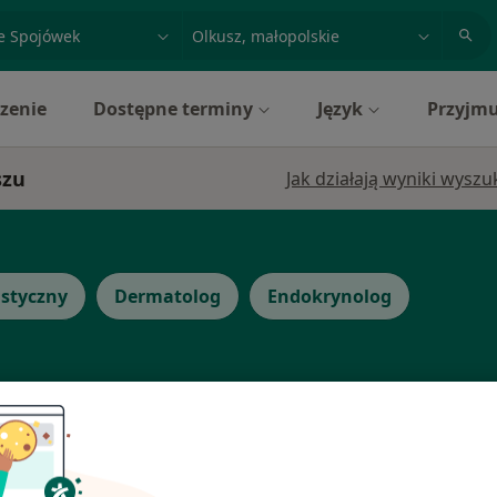
acja, badanie lub nazwisko
miasto lub dzielnica
zenie
Dostępne terminy
Język
Przyjmu
szu
Jak działają wyniki wysz
astyczny
Dermatolog
Endokrynolog
uk
Dziś
Jutro
Sob,
Ndz,
6 Sie
7 Sie
8 Sie
9 Sie