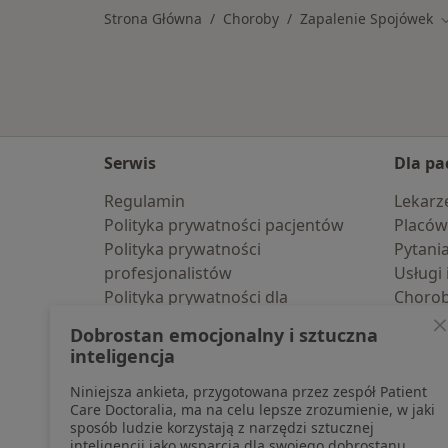
Strona Główna
Choroby
Zapalenie Spojówek
Z
Serwis
Dla pa
Regulamin
Lekarz
Polityka prywatności pacjentów
Placów
Polityka prywatności
Pytani
profesjonalistów
Usługi 
Polityka prywatności dla
Choro
profesjonalistów, których dane
Pomoc
Dobrostan emocjonalny i sztuczna
pozyskaliśmy samodzielnie
Aplika
inteligencja
Polityka cookies
Blog d
Niniejsza ankieta, przygotowana przez zespół Patient
Jak działają wyniki wyszukiwania
Care Doctoralia, ma na celu lepsze zrozumienie, w jaki
Dostępność
sposób ludzie korzystają z narzędzi sztucznej
O nas
inteligencji jako wsparcia dla swojego dobrostanu