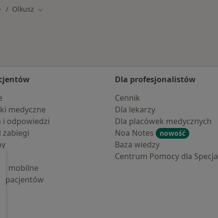
Olkusz
mień miasto
Zmień miasto
cjentów
Dla profesjonalistów
e
Cennik
ki medyczne
Dla lekarzy
a i odpowiedzi
Dla placówek medycznych
i zabiegi
Noa Notes
nowość
by
Baza wiedzy
Centrum Pomocy dla Specjal
cje mobilne
la pacjentów