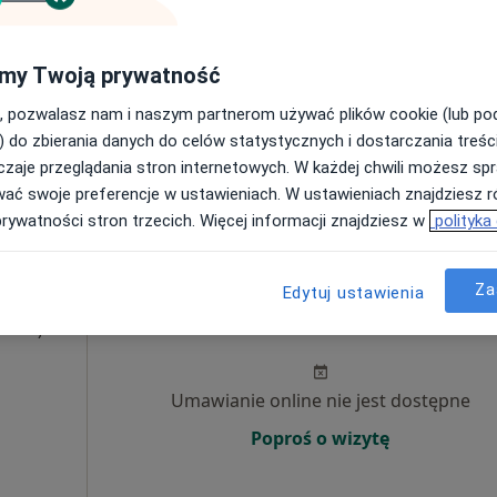
Umawianie online nie jest dostępne
my Twoją prywatność
Poproś o wizytę
, pozwalasz nam i naszym partnerom używać plików cookie (lub p
) do zbierania danych do celów statystycznych i dostarczania treśc
zaje przeglądania stron internetowych. W każdej chwili możesz spr
230 zł
wać swoje preferencje w ustawieniach. W ustawieniach znajdziesz ró
prywatności stron trzecich. Więcej informacji znajdziesz w
polityka
Za
Edytuj ustawienia
a
Dziś
Jutro
Sob,
Ndz,
6 Sie
7 Sie
8 Sie
9 Sie
·
ulista)
Umawianie online nie jest dostępne
Poproś o wizytę