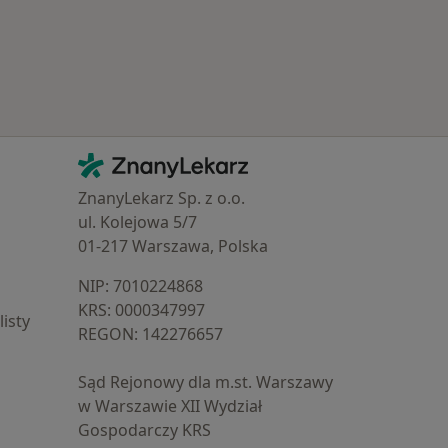
Kontakt
ZnanyLekarz - Strona główna
ZnanyLekarz Sp. z o.o.
ul. Kolejowa 5/7
01-217 Warszawa, Polska
NIP: ⁠7010224868
KRS: ⁠0000347997
isty
REGON: ⁠142276657
Sąd Rejonowy dla m.st. Warszawy
w Warszawie XII Wydział
Gospodarczy KRS