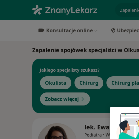
specjaliz
Konsultacje online
Ubezpiec
Zapalenie spojówek specjaliści w Olku
Jakiego specjalisty szukasz?
Okulista
Chirurg
Chirurg pl
Zobacz więcej
lek. Ewa Melnycz
·
Więcej
Pediatra