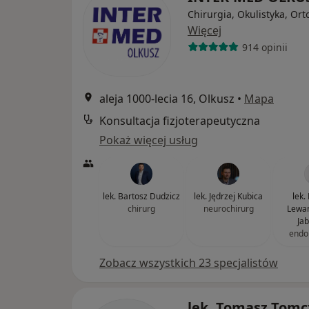
Chirurgia, Okulistyka, Or
Więcej
914 opinii
aleja 1000-lecia 16, Olkusz
•
Mapa
Konsultacja fizjoterapeutyczna
Pokaż więcej usług
lek. Bartosz Dudzicz
lek. Jędrzej Kubica
lek.
chirurg
neurochirurg
Lewa
Ja
endo
Zobacz wszystkich 23 specjalistów
lek. Tomasz Tomc