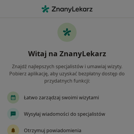
Me
Zapalenie Spojówek • Świętochłowice, śląskie
Filtry
• 1
Mapa
Zapalenie spojówek specjaliści w
Witaj na ZnanyLekarz
Świętochłowicach
Jak działają wyniki wyszukiwania
Znajdź najlepszych specjalistów i umawiaj wizyty.
Pobierz aplikację, aby uzyskać bezpłatny dostęp do
przydatnych funkcji:
Jakiego specjalisty szukasz?
Okulista
Chirurg
Dermatolog
Endok
Łatwo zarządzaj swoimi wizytami
Wysyłaj wiadomości do specjalistów
Otrzymuj powiadomienia