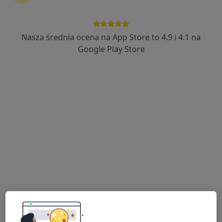
Nasza średnia ocena na App Store to 4.9 i 4.1 na
lek. Agata Karłowska-Kędziora
Google Play Store
W trakcie specjalizacji (Okulista)
13 opinii
Generała Władysława Sikorskiego 1, Świętochłowice
•
Mapa
Severux Centrum Medyczne
Konsultacja okulistyczna dorośli
200 zł
Specjalista nie oferuje umawiania online pod tym adresem.
Poproś o wizytę