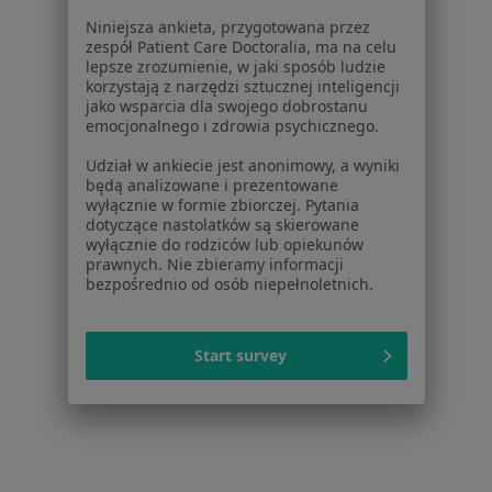
Dla pacjentów
Niniejsza ankieta, przygotowana przez
zespół Patient Care Doctoralia, ma na celu
Lekarze
lepsze zrozumienie, w jaki sposób ludzie
korzystają z narzędzi sztucznej inteligencji
Placówki medyczne
jako wsparcia dla swojego dobrostanu
Pytania i odpowiedzi
emocjonalnego i zdrowia psychicznego.
Usługi i zabiegi
Udział w ankiecie jest anonimowy, a wyniki
Choroby
będą analizowane i prezentowane
Pomoc
wyłącznie w formie zbiorczej. Pytania
Aplikacje mobilne
dotyczące nastolatków są skierowane
wyłącznie do rodziców lub opiekunów
Blog dla pacjentów
prawnych. Nie zbieramy informacji
bezpośrednio od osób niepełnoletnich.
Dla profesjonalistów
Cennik
Start survey
Dla lekarzy
Dla placówek medycznych
Noa Notes
nowość
Baza wiedzy
Centrum Pomocy dla Specjalisty