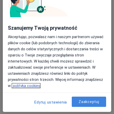
lek. Joanna Ruman
Szanujemy Twoją prywatność
·
Więcej
Okulista
138 opinii
Akceptując, pozwalasz nam i naszym partnerom używać
plików cookie (lub podobnych technologii) do zbierania
Generała Władysława Sikorskiego 1, Świętochłowice
•
Mapa
danych do celów statystycznych i dostarczania treści w
Severux Centrum Medyczne
oparciu o Twoje zwyczaje przeglądania stron
Konsultacja okulistyczna dorośli
200 zł
internetowych. W każdej chwili możesz sprawdzić i
Specjalista nie oferuje umawiania online pod tym adresem.
zaktualizować swoje preferencje w ustawieniach. W
ustawieniach znajdziesz również linki do polityk
Poproś o wizytę
prywatności stron trzecich. Więcej informacji znajdziesz
w
polityka cookies
Zaakceptuj
Edytuj ustawienia