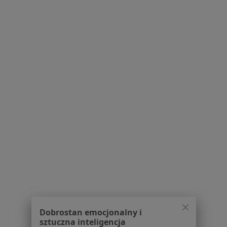
Serwis
Regulamin
Polityka prywatności pacjentów
Polityka prywatności profesjonalistów
Polityka prywatności dla profesjonalistów, których
dane pozyskaliśmy samodzielnie
Polityka cookies
Jak działają wyniki wyszukiwania
Dostępność
O nas
Praca
Rekrutujemy!
Partnerzy
Centrum prasowe
Dobrostan emocjonalny i
Kontakt
sztuczna inteligencja