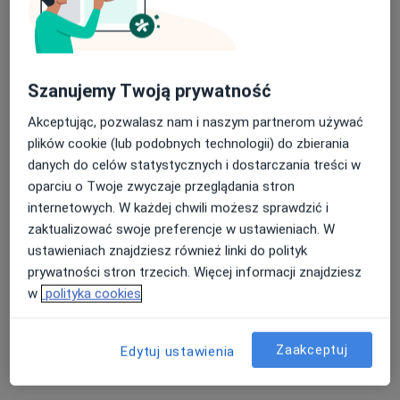
OpenMed Centrum Medyczne
Konsultacja chirurga naczyniowego
350 zł
Specjalista nie oferuje umawiania online pod tym adresem.
Szanujemy Twoją prywatność
Poproś o wizytę
Akceptując, pozwalasz nam i naszym partnerom używać
plików cookie (lub podobnych technologii) do zbierania
danych do celów statystycznych i dostarczania treści w
oparciu o Twoje zwyczaje przeglądania stron
internetowych. W każdej chwili możesz sprawdzić i
zaktualizować swoje preferencje w ustawieniach. W
ustawieniach znajdziesz również linki do polityk
prywatności stron trzecich. Więcej informacji znajdziesz
w
polityka cookies
lek. Klaudia Buczek
·
Więcej
Kardiolog
Zaakceptuj
Edytuj ustawienia
7 opinii
Ignacego Paderewskiego 130, Warszawa
•
Mapa