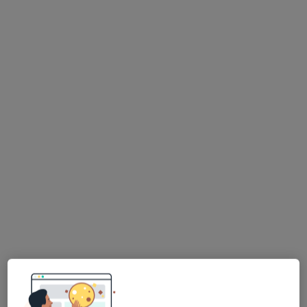
ortopeda
laryngolog
Zobacz wszystkich 31 specjalistów
Brak dostępnych specjalistów z wolnymi terminami w tym centrum medycznym.
Pokaż profil
lek. Andrzej Nykaza
·
Więcej
Chirurg naczyniowy, Chirurg, Flebolog
41 opinii
ul. Wiatraczna 25 lokal U2, Warszawa
•
Mapa