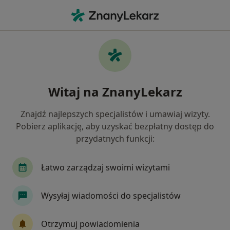
Me
Zakrzepica Żylna • Wołomin, mazowieckie
Filtry
• 1
Ubezpieczenie
Map
Zakrzepica żylna specjaliści w Wołominie
Witaj na ZnanyLekarz
Jak działają wyniki wyszukiwania
Znajdź najlepszych specjalistów i umawiaj wizyty.
Pobierz aplikację, aby uzyskać bezpłatny dostęp do
Jakiego specjalisty szukasz?
przydatnych funkcji:
Internista
Chirurg
Kardiolog
Ortope
Łatwo zarządzaj swoimi wizytami
Wysyłaj wiadomości do specjalistów
Otrzymuj powiadomienia