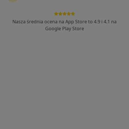
Nasza średnia ocena na App Store to 4.9 i 4.1 na
lek. Wojciech Włodarczyk
Google Play Store
·
Internista, Bariatra, W trakcie specjalizacji (Alergolog)
Więcej
83 opinie
Adres 1
Adres 2
Online 1
Online 2
Aleja gen. Antoniego Chruściela „Montera” 40, Warszawa
•
Mapa
EVABESTMED Sp. z o.o. Centrum Medyczne
Konsultacja alergologiczna
285 zł
Specjalista nie oferuje umawiania online pod tym adresem.
Poproś o wizytę