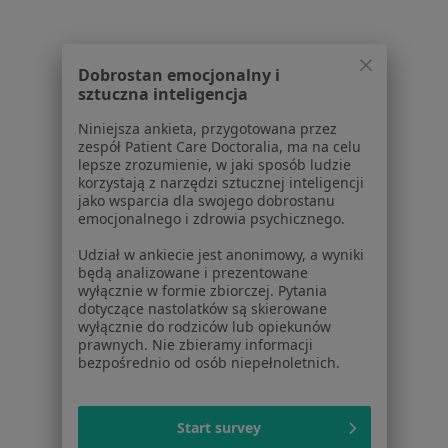
Zakrzepica żylna w Józefowie
Zakrzepica żylna w Legionowie
Dobrostan emocjonalny i
sztuczna inteligencja
Zakrzepica żylna w Ząbkach
Niniejsza ankieta, przygotowana przez
Więcej (11)
zespół Patient Care Doctoralia, ma na celu
Więcej w kategorii: W pobliżu Wołomina
lepsze zrozumienie, w jaki sposób ludzie
korzystają z narzędzi sztucznej inteligencji
jako wsparcia dla swojego dobrostanu
Schorzenia w Wołominie
emocjonalnego i zdrowia psychicznego.
Rwa kulszowa w Wołominie
Udział w ankiecie jest anonimowy, a wyniki
Stopa cukrzycowa w Wołominie
będą analizowane i prezentowane
wyłącznie w formie zbiorczej. Pytania
Wady serca w Wołominie
dotyczące nastolatków są skierowane
wyłącznie do rodziców lub opiekunów
Zaburzenia rytmu serca w Wołominie
prawnych. Nie zbieramy informacji
bezpośrednio od osób niepełnoletnich.
Zapalenie oskrzeli w Wołominie
Więcej (15)
Start survey
Więcej w kategorii: Schorzenia w Wołominie