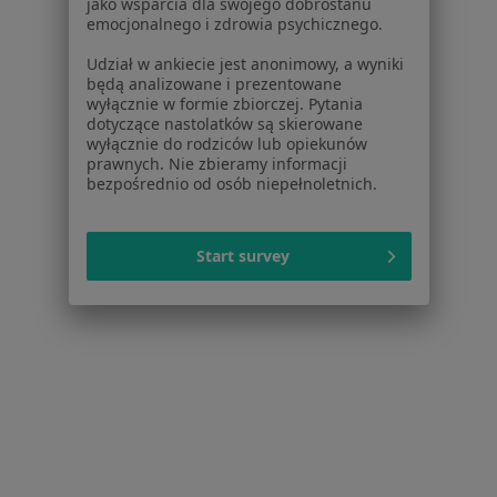
jako wsparcia dla swojego dobrostanu
Usługi i zabiegi
emocjonalnego i zdrowia psychicznego.
Choroby
Udział w ankiecie jest anonimowy, a wyniki
Pomoc
będą analizowane i prezentowane
Aplikacje mobilne
wyłącznie w formie zbiorczej. Pytania
dotyczące nastolatków są skierowane
Blog dla pacjentów
wyłącznie do rodziców lub opiekunów
prawnych. Nie zbieramy informacji
Dla profesjonalistów
bezpośrednio od osób niepełnoletnich.
Cennik
Dla lekarzy
Start survey
Dla placówek medycznych
Noa Notes
nowość
Baza wiedzy
Centrum Pomocy dla Specjalisty
Kontakt
ZnanyLekarz - Strona główna
ZnanyLekarz Sp. z o.o.
ul. Kolejowa 5/7