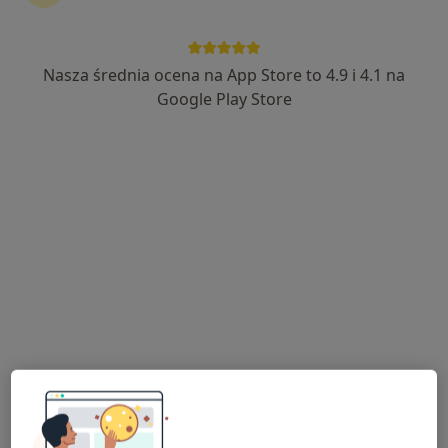
Nasza średnia ocena na App Store to 4.9 i 4.1 na
dr n. med. Robert Proczka
Google Play Store
Chirurg naczyniowy, Chirurg
34 opinie
Topolowa 16, Józefów (powiat otwocki)
•
Mapa
ArteVena - Centrum Medyczne
Konsultacja chirurga naczyniowego
350 zł
Specjalista nie oferuje umawiania online pod tym adresem.
Poproś o wizytę