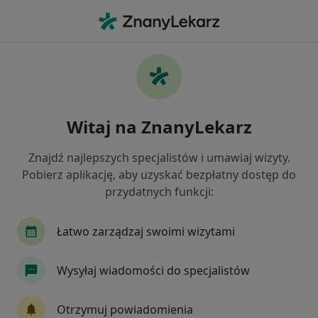
Me
Zakrzepica Żylna • Józefów powiat otwocki , mazowieckie
Filtry
• 1
Ubezpieczenie
Map
Zakrzepica żylna specjaliści w Józefowie
Witaj na ZnanyLekarz
Jak działają wyniki wyszukiwania
Znajdź najlepszych specjalistów i umawiaj wizyty.
Pobierz aplikację, aby uzyskać bezpłatny dostęp do
Jakiego specjalisty szukasz?
przydatnych funkcji:
Chirurg naczyniowy
Chirurg
Urolog
Łatwo zarządzaj swoimi wizytami
Wysyłaj wiadomości do specjalistów
Otrzymuj powiadomienia