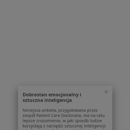
Regulamin
Polityka prywatności pacjentów
Polityka prywatności profesjonalistów
Polityka prywatności dla profesjonalistów, których
dane pozyskaliśmy samodzielnie
Polityka cookies
Jak działają wyniki wyszukiwania
Dostępność
O nas
Praca
Rekrutujemy!
Partnerzy
Centrum prasowe
Kontakt
Dobrostan emocjonalny i
sztuczna inteligencja
Dla pacjentów
Niniejsza ankieta, przygotowana przez
Lekarze
zespół Patient Care Doctoralia, ma na celu
lepsze zrozumienie, w jaki sposób ludzie
Placówki medyczne
korzystają z narzędzi sztucznej inteligencji
Pytania i odpowiedzi