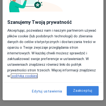
lek. Stanisław Mazur
Szanujemy Twoją prywatność
·
Więcej
Chirurg naczyniowy, Flebolog, Chirurg
46 opinii
Akceptując, pozwalasz nam i naszym partnerom używać
plików cookie (lub podobnych technologii) do zbierania
Adres 1
Adres 2
danych do celów statystycznych i dostarczania treści w
oparciu o Twoje zwyczaje przeglądania stron
Topolowa 16, Józefów (powiat otwocki)
•
Mapa
internetowych. W każdej chwili możesz sprawdzić i
ArteVena - Centrum Medyczne
zaktualizować swoje preferencje w ustawieniach. W
ustawieniach znajdziesz również linki do polityk
Konsultacja chirurga naczyniowego
350 zł
prywatności stron trzecich. Więcej informacji znajdziesz
Specjalista nie oferuje umawiania online pod tym adresem.
w
polityka cookies
Poproś o wizytę
Zaakceptuj
Edytuj ustawienia