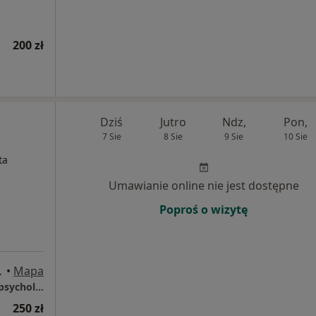
200 zł
Dziś
Jutro
Ndz,
Pon,
7 Sie
8 Sie
9 Sie
10 Sie
ta
Umawianie online nie jest dostępne
Poproś o wizytę
, Wałbrzych
•
Mapa
Gabinet Psychoterapii oraz Diagnozy Neuropsychologicznej Anna Lubańska
250 zł