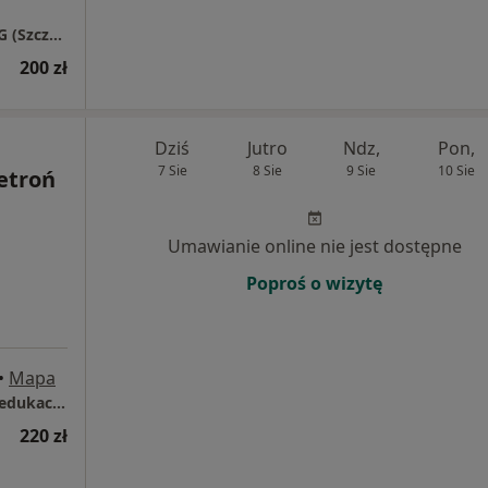
Gabinet Psychoterapii i Neurofeedback QEEG (Szczawienko koło WSSE)
200 zł
Dziś
Jutro
Ndz,
Pon,
7 Sie
8 Sie
9 Sie
10 Sie
etroń
Umawianie online nie jest dostępne
Poproś o wizytę
•
Mapa
Gabinet psychologiczny - Pracownia Psychoedukacji i Terapii "Pełnia Życia"
220 zł