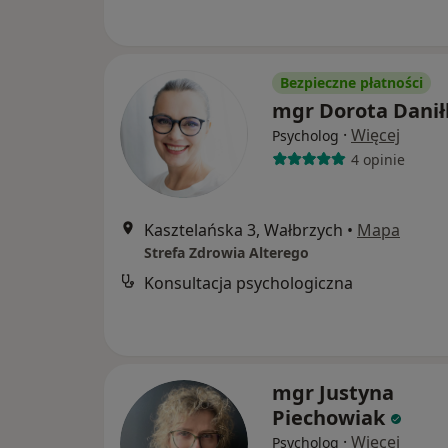
Bezpieczne płatności
mgr Dorota Danił
·
Więcej
Psycholog
4 opinie
Kasztelańska 3, Wałbrzych
•
Mapa
Strefa Zdrowia Alterego
Konsultacja psychologiczna
mgr Justyna
Piechowiak
·
Więcej
Psycholog