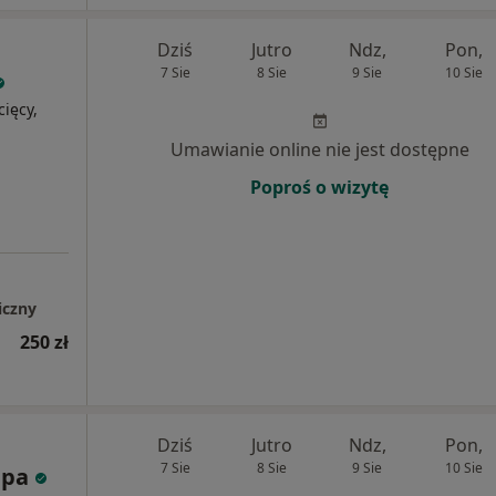
Dziś
Jutro
Ndz,
Pon,
7 Sie
8 Sie
9 Sie
10 Sie
cięcy,
Umawianie online nie jest dostępne
Poproś o wizytę
iczny
250 zł
Dziś
Jutro
Ndz,
Pon,
7 Sie
8 Sie
9 Sie
10 Sie
apa