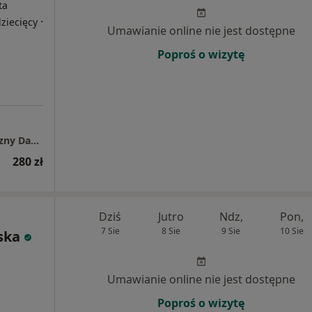
ta
·
ziecięcy
Umawianie online nie jest dostępne
Poproś o wizytę
Gabinet psychologiczno - psychoterapeutyczny Dagmara Glapa
280 zł
Dziś
Jutro
Ndz,
Pon,
7 Sie
8 Sie
9 Sie
10 Sie
ska
Umawianie online nie jest dostępne
Poproś o wizytę