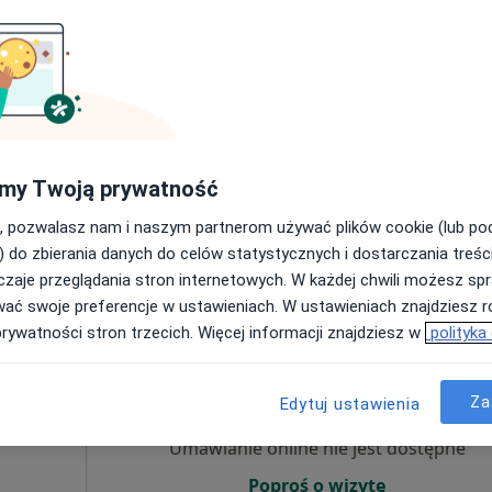
Umawianie online nie jest dostępne
Poproś o wizytę
my Twoją prywatność
NZOZ Poradnia Pscyhiatryczno Psychologiczna COGITO
, pozwalasz nam i naszym partnerom używać plików cookie (lub p
200 zł
) do zbierania danych do celów statystycznych i dostarczania treśc
zaje przeglądania stron internetowych. W każdej chwili możesz spr
wać swoje preferencje w ustawieniach. W ustawieniach znajdziesz ró
prywatności stron trzecich. Więcej informacji znajdziesz w
polityka
Dziś
Jutro
Ndz,
Pon,
7 Sie
8 Sie
9 Sie
10 Sie
Za
Edytuj ustawienia
Umawianie online nie jest dostępne
Poproś o wizytę