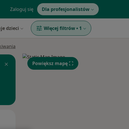
Zaloguj się
Dla profesjonalistów
je dzieci
Więcej filtrów
•
1
ukiwania
Powiększ mapę
Wt,
Śr,
Czw,
11 Sie
12 Sie
13 Sie