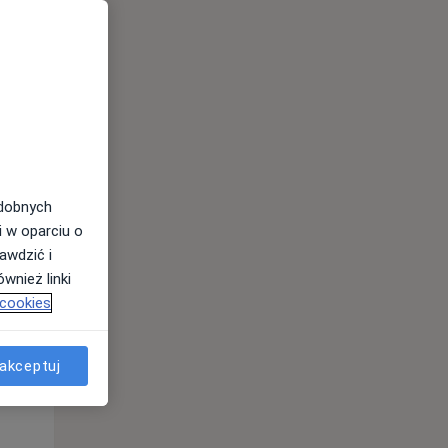
odobnych
i w oparciu o
awdzić i
wnież linki
 cookies
Wt,
Śr,
Czw,
11 Sie
12 Sie
13 Sie
akceptuj