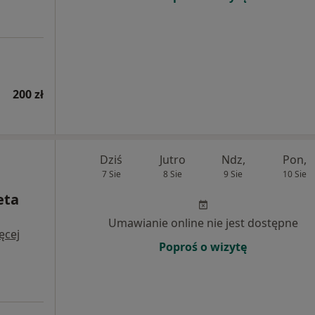
200 zł
Dziś
Jutro
Ndz,
Pon,
7 Sie
8 Sie
9 Sie
10 Sie
eta
Umawianie online nie jest dostępne
ęcej
Poproś o wizytę