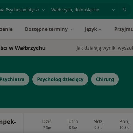
acja, badanie lub nazwisko
miasto lub dzielnica
zenie
Dostępne terminy
Język
Przyjmu
iści w Wałbrzychu
Jak działają wyniki wysz
Psychiatra
Psycholog dziecięcy
Chirurg
mpek-
Dziś
Jutro
Ndz,
Pon,
7 Sie
8 Sie
9 Sie
10 Sie