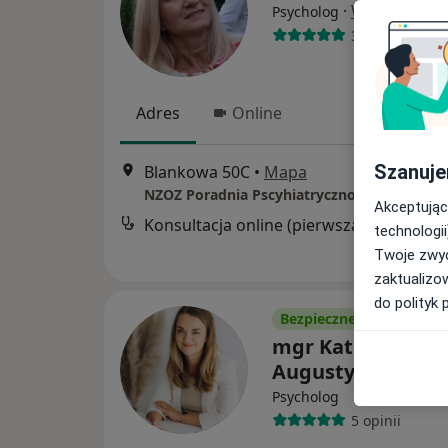
·
Więcej
Psycholog
32 opinie
Adres
Online
Szanuje
Blankowa 50C
•
Mapa
Akceptując
Konsultacja online (pierwsza wizyta)
technologii
Twoje zwyc
zaktualizo
do polityk 
Bezpieczne płatności
mgr Katarzyna
Augustyniak
Psycholog
5 opinii