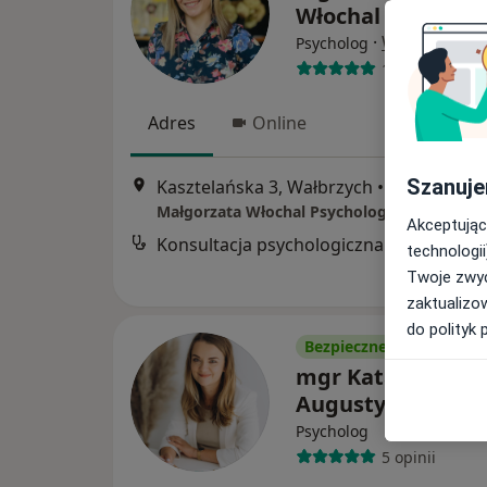
Włochal
·
Więcej
Psycholog
12 opinii
Adres
Online
Szanuje
Kasztelańska 3, Wałbrzych
•
Mapa
Małgorzata Włochal Psycholog, Psychoonk
Akceptując
Konsultacja psychologiczna
technologii
Twoje zwyc
zaktualizo
do polityk 
Bezpieczne płatności
mgr Katarzyna
Augustyniak
Psycholog
5 opinii