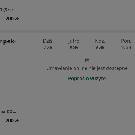
Gabinet Psychoterapii i Neurofeedback QEEG (Szczawienko koło WSSE)
200 zł
mpek-
Dziś
Jutro
Ndz,
Pon,
7 Sie
8 Sie
9 Sie
10 Sie
Umawianie online nie jest dostępne
Poproś o wizytę
NZOZ Poradnia Pscyhiatryczno Psychologiczna COGITO
200 zł