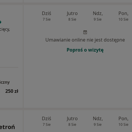
Dziś
Jutro
Ndz,
Pon,
7 Sie
8 Sie
9 Sie
10 Sie
cięcy,
Umawianie online nie jest dostępne
Poproś o wizytę
iczny
250 zł
Dziś
Jutro
Ndz,
Pon,
7 Sie
8 Sie
9 Sie
10 Sie
etroń