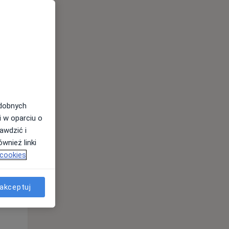
odobnych
i w oparciu o
awdzić i
wnież linki
 cookies
Wt,
Śr,
Czw,
11 Sie
12 Sie
13 Sie
akceptuj