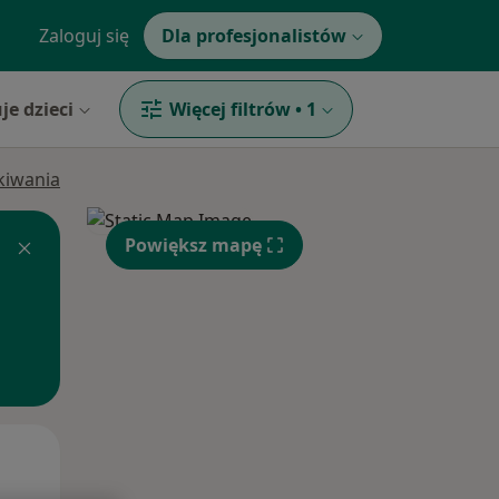
Zaloguj się
Dla profesjonalistów
je dzieci
Więcej filtrów
•
1
ukiwania
Powiększ mapę
Wt,
Śr,
Czw,
11 Sie
12 Sie
13 Sie