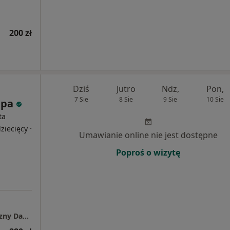
200 zł
Dziś
Jutro
Ndz,
Pon,
7 Sie
8 Sie
9 Sie
10 Sie
apa
ta
·
ziecięcy
Umawianie online nie jest dostępne
Poproś o wizytę
Gabinet psychologiczno - psychoterapeutyczny Dagmara Glapa