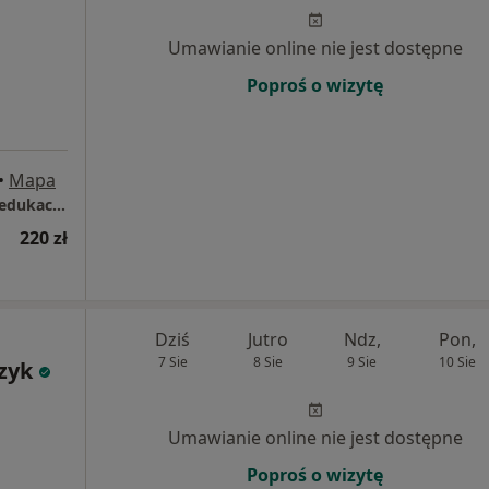
Umawianie online nie jest dostępne
Poproś o wizytę
•
Mapa
Gabinet psychologiczny - Pracownia Psychoedukacji i Terapii "Pełnia Życia"
220 zł
Dziś
Jutro
Ndz,
Pon,
7 Sie
8 Sie
9 Sie
10 Sie
zyk
Umawianie online nie jest dostępne
Poproś o wizytę