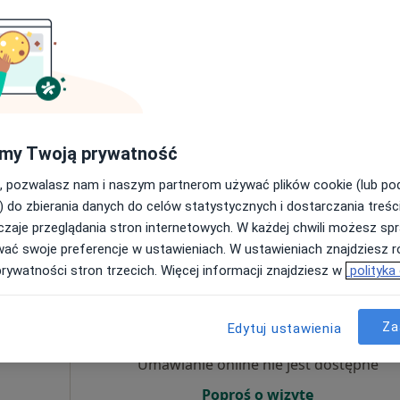
Umawianie online nie jest dostępne
Poproś o wizytę
my Twoją prywatność
olog
, pozwalasz nam i naszym partnerom używać plików cookie (lub p
200 zł
) do zbierania danych do celów statystycznych i dostarczania treśc
zaje przeglądania stron internetowych. W każdej chwili możesz spr
wać swoje preferencje w ustawieniach. W ustawieniach znajdziesz ró
prywatności stron trzecich. Więcej informacji znajdziesz w
polityka
Dziś
Jutro
Ndz,
Pon,
7 Sie
8 Sie
9 Sie
10 Sie
Za
Edytuj ustawienia
Umawianie online nie jest dostępne
Poproś o wizytę