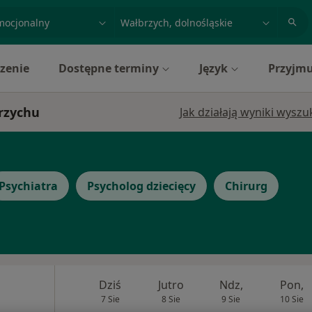
acja, badanie lub nazwisko
miasto lub dzielnica
zenie
Dostępne terminy
Język
Przyjmu
brzychu
Jak działają wyniki wysz
Psychiatra
Psycholog dziecięcy
Chirurg
Dziś
Jutro
Ndz,
Pon,
7 Sie
8 Sie
9 Sie
10 Sie