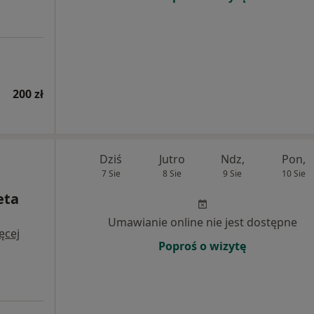
200 zł
Dziś
Jutro
Ndz,
Pon,
7 Sie
8 Sie
9 Sie
10 Sie
eta
Umawianie online nie jest dostępne
ęcej
Poproś o wizytę