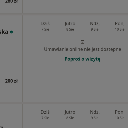
280 zł
Dziś
Jutro
Ndz,
Pon,
7 Sie
8 Sie
9 Sie
10 Sie
ska
Umawianie online nie jest dostępne
Poproś o wizytę
200 zł
Dziś
Jutro
Ndz,
Pon,
7 Sie
8 Sie
9 Sie
10 Sie
ta