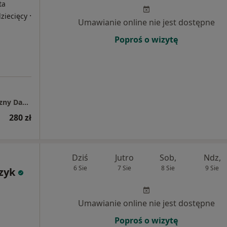
ta
·
ziecięcy
Umawianie online nie jest dostępne
Poproś o wizytę
Gabinet psychologiczno - psychoterapeutyczny Dagmara Glapa
280 zł
Dziś
Jutro
Sob,
Ndz,
6 Sie
7 Sie
8 Sie
9 Sie
zyk
Umawianie online nie jest dostępne
Poproś o wizytę