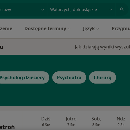
acja, badanie lub nazwisko
miasto lub dzielnica
zenie
Dostępne terminy
Język
Przyjmu
hu
Jak działają wyniki wysz
Psycholog dziecięcy
Psychiatra
Chirurg
Dziś
Jutro
Sob,
Ndz,
6 Sie
7 Sie
8 Sie
9 Sie
etroń