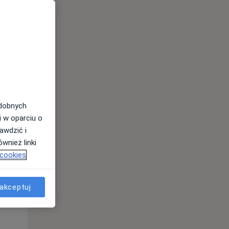
odobnych
i w oparciu o
awdzić i
wnież linki
 cookies
Pon,
Wt,
Śr,
10 Sie
11 Sie
12 Sie
akceptuj