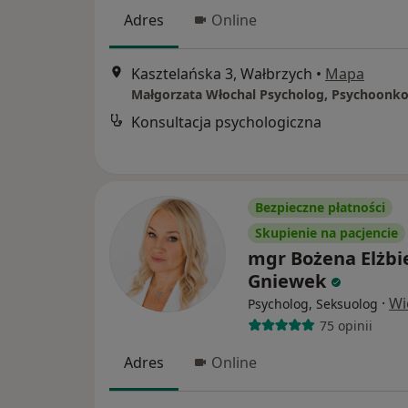
Adres
Online
Kasztelańska 3, Wałbrzych
•
Mapa
Małgorzata Włochal Psycholog, Psychoonk
Konsultacja psychologiczna
Bezpieczne płatności
Skupienie na pacjencie
mgr Bożena Elżbi
Gniewek
·
Wi
Psycholog, Seksuolog
75 opinii
Adres
Online