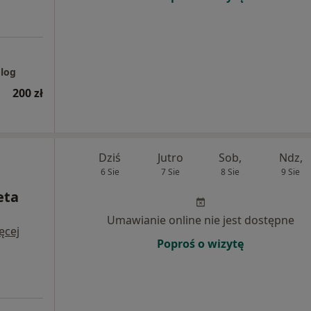
olog
200 zł
Dziś
Jutro
Sob,
Ndz,
6 Sie
7 Sie
8 Sie
9 Sie
eta
Umawianie online nie jest dostępne
ęcej
Poproś o wizytę