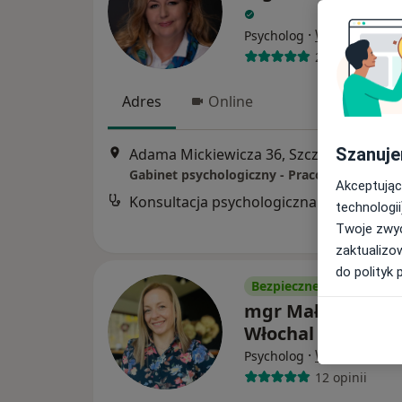
·
Więcej
Psycholog
27 opinii
Adres
Online
Szanuje
Adama Mickiewicza 36, Szczawno-Zdrój
Akceptując
Konsultacja psychologiczna
technologii
Twoje zwyc
zaktualizo
do polityk 
Bezpieczne płatności
mgr Małgorzata
Włochal
·
Więcej
Psycholog
12 opinii