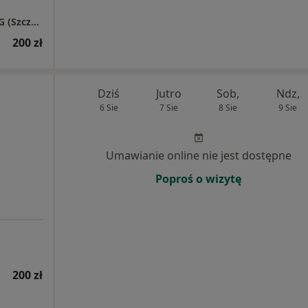
Gabinet Psychoterapii i Neurofeedback QEEG (Szczawienko koło WSSE)
200 zł
Dziś
Jutro
Sob,
Ndz,
6 Sie
7 Sie
8 Sie
9 Sie
Umawianie online nie jest dostępne
Poproś o wizytę
200 zł