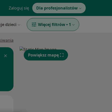
Zaloguj się
Dla profesjonalistów
je dzieci
Więcej filtrów
•
1
ukiwania
Powiększ mapę
Pon,
Wt,
Śr,
10 Sie
11 Sie
12 Sie