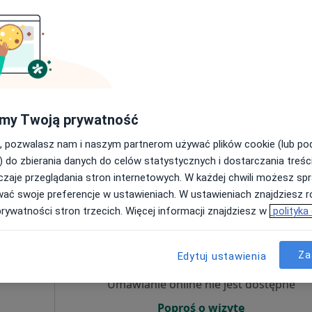
Umawianie online nie jest dostępne
Poproś o wizytę
my Twoją prywatność
•
Mapa
Gabinet psychologiczny - Pracownia Psychoedukacji i Terapii "Pełnia Życia"
, pozwalasz nam i naszym partnerom używać plików cookie (lub p
220 zł
) do zbierania danych do celów statystycznych i dostarczania treśc
zaje przeglądania stron internetowych. W każdej chwili możesz spr
wać swoje preferencje w ustawieniach. W ustawieniach znajdziesz ró
prywatności stron trzecich. Więcej informacji znajdziesz w
polityka
Dziś
Jutro
Sob,
Ndz,
6 Sie
7 Sie
8 Sie
9 Sie
Za
Edytuj ustawienia
Umawianie online nie jest dostępne
Poproś o wizytę