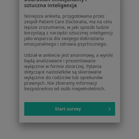
sztuczna inteligencja
Zaburzenia psychosomatyczne w Kłodzku
Niniejsza ankieta, przygotowana przez
zespół Patient Care Doctoralia, ma na celu
Zaburzenia psychosomatyczne w Kamiennej
lepsze zrozumienie, w jaki sposób ludzie
Górze
korzystają z narzędzi sztucznej inteligencji
jako wsparcia dla swojego dobrostanu
Więcej (14)
emocjonalnego i zdrowia psychicznego.
Więcej w kategorii: W pobliżu Dzierżoniowa
Udział w ankiecie jest anonimowy, a wyniki
Schorzenia w Dzierżoniowie
będą analizowane i prezentowane
wyłącznie w formie zbiorczej. Pytania
Kryzys emocjonalny w Dzierżoniowie
dotyczące nastolatków są skierowane
wyłącznie do rodziców lub opiekunów
Zaburzenia nastroju w Dzierżoniowie
prawnych. Nie zbieramy informacji
bezpośrednio od osób niepełnoletnich.
Depresja w Dzierżoniowie
Lęki w Dzierżoniowie
Start survey
Zaburzenia emocjonalne w Dzierżoniowie
Więcej (15)
Więcej w kategorii: Schorzenia w Dzierżoniow