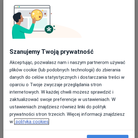
Poproś o wizytę
Szanujemy Twoją prywatność
Akceptując, pozwalasz nam i naszym partnerom używać
plików cookie (lub podobnych technologii) do zbierania
Małgorzata Kuśmierek
danych do celów statystycznych i dostarczania treści w
·
Więcej
Psycholog, Psychoterapeuta
oparciu o Twoje zwyczaje przeglądania stron
15 opinii
internetowych. W każdej chwili możesz sprawdzić i
zaktualizować swoje preferencje w ustawieniach. W
Hotelowa 1, Bielawa
•
Mapa
ustawieniach znajdziesz również linki do polityk
PsychoSENS Klinika Psychoterapii Magda Powiłajtis
prywatności stron trzecich. Więcej informacji znajdziesz
Konsultacja psychologiczna
240 zł
w
polityka cookies
Specjalista nie oferuje umawiania online pod tym adresem.