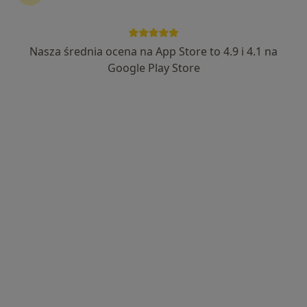
Nasza średnia ocena na App Store to 4.9 i 4.1 na
mgr Iwona Gadzińska
Google Play Store
·
Więcej
Psycholog
17 opinii
Parkowa 4/11, Dzierżoniów
•
Mapa
Gabinet psychologiczny mgr Iwona Gadzińska
Konsultacja psychologiczna
170 zł
Specjalista nie oferuje umawiania online pod tym adresem.
Poproś o wizytę