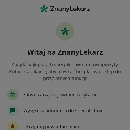
Me
Zaburzenia Psychosomatyczne • Dzierżoniów, dolnośląskie
Filtry
• 1
Ubezpieczenie
Map
Zaburzenia psychosomatyczne specjaliści w
Witaj na ZnanyLekarz
Dzierżoniowie
Jak działają wyniki wyszukiwania
Znajdź najlepszych specjalistów i umawiaj wizyty.
Pobierz aplikację, aby uzyskać bezpłatny dostęp do
przydatnych funkcji:
Jakiego specjalisty szukasz?
Psycholog
Psychoterapeuta
Psychotraum
Łatwo zarządzaj swoimi wizytami
Wysyłaj wiadomości do specjalistów
Otrzymuj powiadomienia