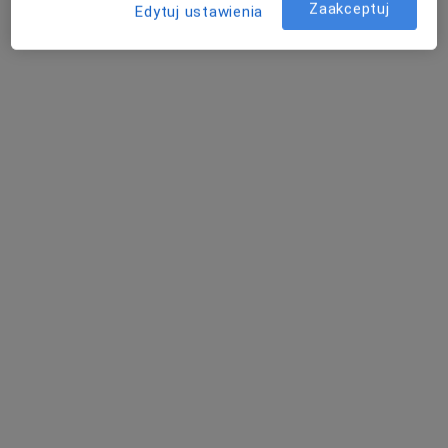
Poproś o wizytę
Zaakceptuj
Edytuj ustawienia
mgr Anna Dąbrowska
·
Więcej
Psycholog, Psychotraumatolog
31 opinii
Adres
Online
Batalionów Chłopskich 5, Dzierżoniów
•
Mapa
Gabinet psychologiczny ,,Pod skrzydłami"
Konsultacja psychologiczna
200 zł