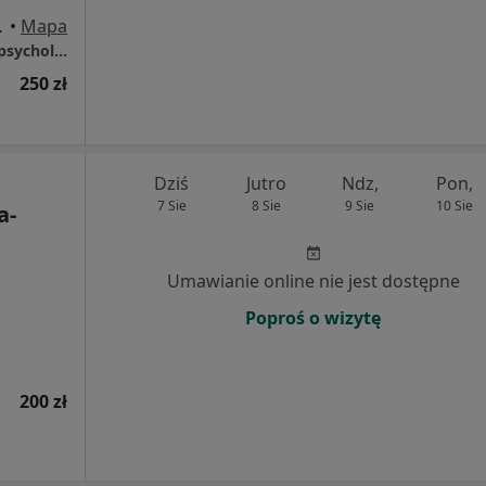
, Wałbrzych
•
Mapa
Gabinet Psychoterapii oraz Diagnozy Neuropsychologicznej Anna Lubańska
250 zł
Dziś
Jutro
Ndz,
Pon,
7 Sie
8 Sie
9 Sie
10 Sie
a-
Umawianie online nie jest dostępne
Poproś o wizytę
200 zł