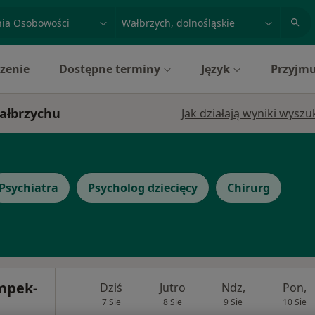
acja, badanie lub nazwisko
miasto lub dzielnica
zenie
Dostępne terminy
Język
Przyjmu
Wałbrzychu
Jak działają wyniki wysz
Psychiatra
Psycholog dziecięcy
Chirurg
mpek-
Dziś
Jutro
Ndz,
Pon,
7 Sie
8 Sie
9 Sie
10 Sie