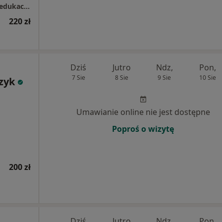
Gabinet psychologiczny - Pracownia Psychoedukacji i Terapii "Pełnia Życia"
220 zł
Dziś
Jutro
Ndz,
Pon,
7 Sie
8 Sie
9 Sie
10 Sie
zyk
Umawianie online nie jest dostępne
Poproś o wizytę
200 zł
Dziś
Jutro
Ndz,
Pon,