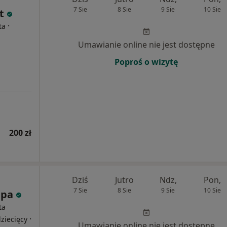
7 Sie
8 Sie
9 Sie
10 Sie
t
·
ta
Umawianie online nie jest dostępne
Poproś o wizytę
200 zł
Dziś
Jutro
Ndz,
Pon,
7 Sie
8 Sie
9 Sie
10 Sie
apa
ta
·
ziecięcy
Umawianie online nie jest dostępne