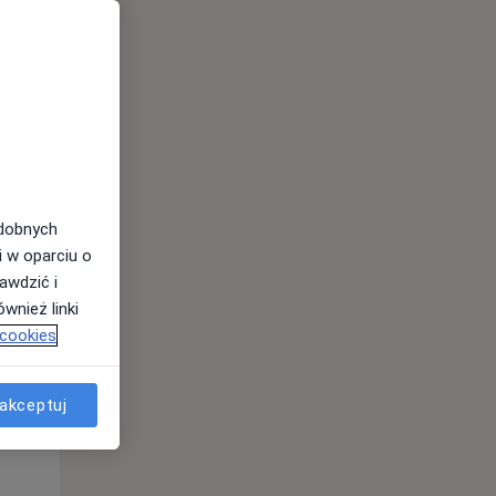
odobnych
i w oparciu o
awdzić i
wnież linki
 cookies
Wt,
Śr,
Czw,
11 Sie
12 Sie
13 Sie
akceptuj