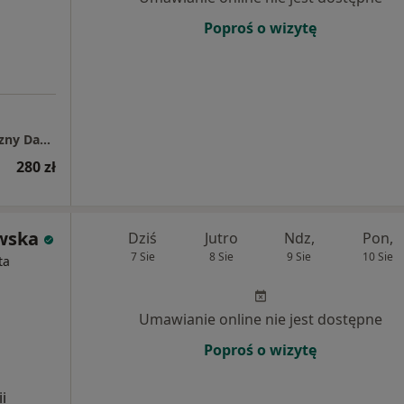
Poproś o wizytę
Gabinet psychologiczno - psychoterapeutyczny Dagmara Glapa
280 zł
wska
Dziś
Jutro
Ndz,
Pon,
7 Sie
8 Sie
9 Sie
10 Sie
ta
Umawianie online nie jest dostępne
Poproś o wizytę
i