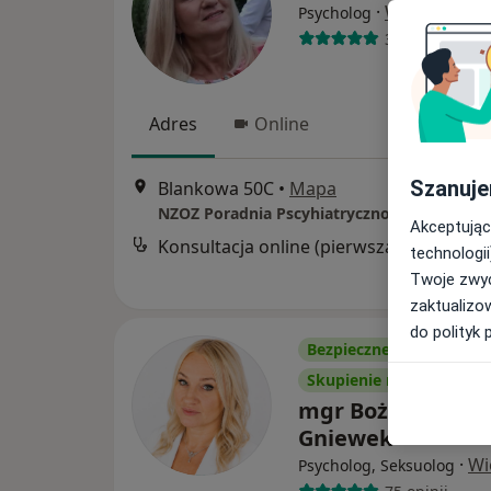
·
Więcej
Psycholog
32 opinie
Adres
Online
Szanuje
Blankowa 50C
•
Mapa
Akceptując
Konsultacja online (pierwsza wizyta)
technologii
Twoje zwyc
zaktualizo
do polityk 
Bezpieczne płatności
Skupienie na pacjencie
mgr Bożena Elżbi
Gniewek
·
Wi
Psycholog, Seksuolog