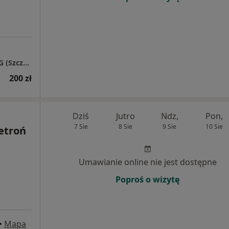
Gabinet Psychoterapii i Neurofeedback QEEG (Szczawienko koło WSSE)
200 zł
Dziś
Jutro
Ndz,
Pon,
7 Sie
8 Sie
9 Sie
10 Sie
etroń
Umawianie online nie jest dostępne
Poproś o wizytę
•
Mapa