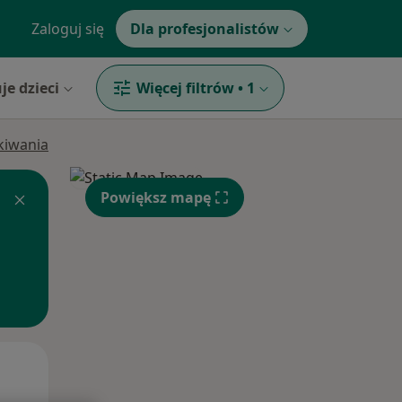
Zaloguj się
Dla profesjonalistów
je dzieci
Więcej filtrów
•
1
ukiwania
Powiększ mapę
Wt,
Śr,
Czw,
11 Sie
12 Sie
13 Sie