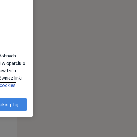
odobnych
i w oparciu o
awdzić i
wnież linki
Wt,
Śr,
Czw,
 cookies
11 Sie
12 Sie
13 Sie
akceptuj