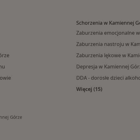
Schorzenia w Kamiennej G
Zaburzenia emocjonalne w
Zaburzenia nastroju w Ka
órze
Zaburzenia lękowe w Kami
hu
Depresja w Kamiennej Gór
iowie
DDA - dorosłe dzieci alko
Więcej (15)
nnej Góry
Więcej w kategorii:
nnej Górze