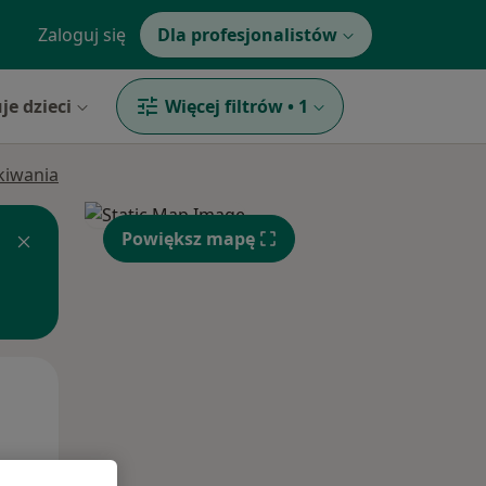
Zaloguj się
Dla profesjonalistów
je dzieci
Więcej filtrów
•
1
ukiwania
Powiększ mapę
Wt,
Śr,
Czw,
11 Sie
12 Sie
13 Sie