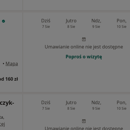
ń
Dziś
Jutro
Ndz,
Pon,
7 Sie
8 Sie
9 Sie
10 Sie
Umawianie online nie jest dostępne
Poproś o wizytę
•
Mapa
od 160 zł
czyk-
Dziś
Jutro
Ndz,
Pon,
7 Sie
8 Sie
9 Sie
10 Sie
ta,
cej
Umawianie online nie jest dostępne