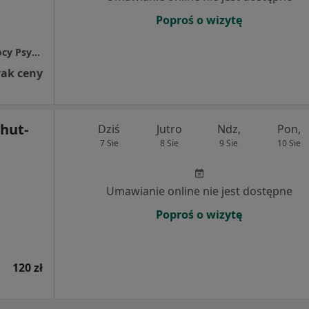
Poproś o wizytę
Psyche&Soma Gabinet Psychoterapii i Pomocy Psychologicznej
rak ceny
hut-
Dziś
Jutro
Ndz,
Pon,
7 Sie
8 Sie
9 Sie
10 Sie
Umawianie online nie jest dostępne
Poproś o wizytę
120 zł