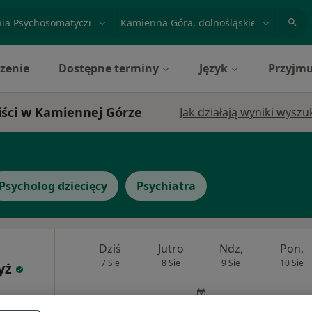
acja, badanie lub nazwisko
miasto lub dzielnica
zenie
Dostępne terminy
Język
Przyjmu
iści w Kamiennej Górze
Jak działają wyniki wysz
Psycholog dziecięcy
Psychiatra
Dziś
Jutro
Ndz,
Pon,
7 Sie
8 Sie
9 Sie
10 Sie
yż
Umawianie online nie jest dostępne