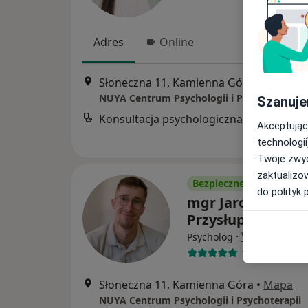
Adres
Online
Słoneczna 11, Kamienna Góra
•
Mapa
NUYA Centrum Psychologii i Psychoterapii
Szanuje
Konsultacja psychologiczna
Akceptując
technologii
Twoje zwyc
zaktualizo
Bezpieczne płatności
do polityk 
mgr Jarosław
Przysłupski
·
Więcej
Psycholog
1 opinia
Słoneczna 11, Kamienna Góra
•
Mapa
NUYA Centrum Psychologii i Psychoterapii