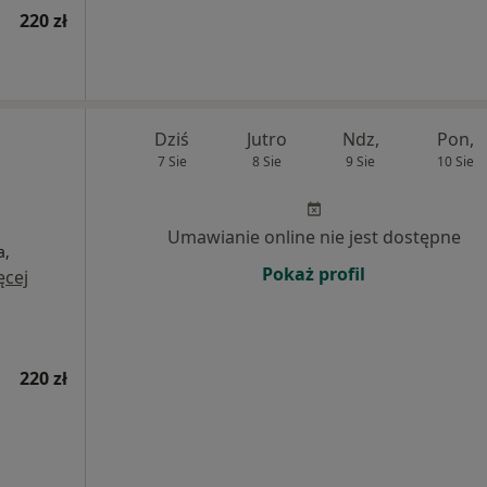
220 zł
Dziś
Jutro
Ndz,
Pon,
7 Sie
8 Sie
9 Sie
10 Sie
Umawianie online nie jest dostępne
a,
Pokaż profil
ęcej
220 zł