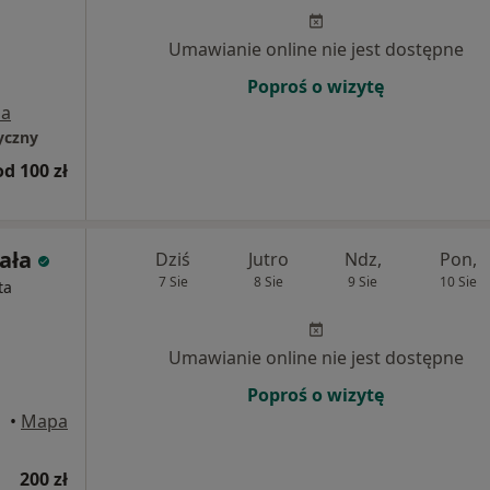
Umawianie online nie jest dostępne
Poproś o wizytę
a
yczny
od 100 zł
ała
Dziś
Jutro
Ndz,
Pon,
7 Sie
8 Sie
9 Sie
10 Sie
ta
Umawianie online nie jest dostępne
Poproś o wizytę
•
Mapa
200 zł