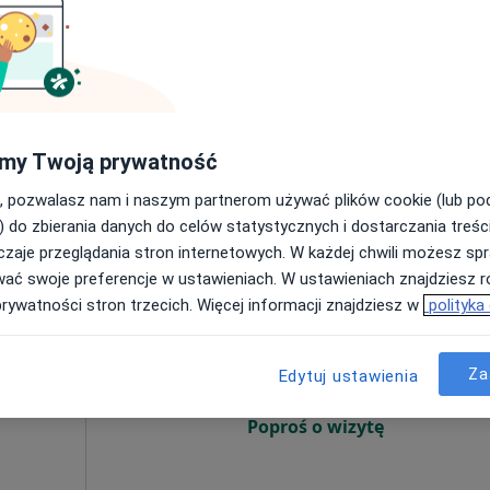
Poproś o wizytę
my Twoją prywatność
220 zł
, pozwalasz nam i naszym partnerom używać plików cookie (lub p
) do zbierania danych do celów statystycznych i dostarczania treśc
zaje przeglądania stron internetowych. W każdej chwili możesz spr
wać swoje preferencje w ustawieniach. W ustawieniach znajdziesz ró
Dziś
Jutro
Ndz,
Pon,
prywatności stron trzecich. Więcej informacji znajdziesz w
polityka
7 Sie
8 Sie
9 Sie
10 Sie
Za
Edytuj ustawienia
Umawianie online nie jest dostępne
Poproś o wizytę