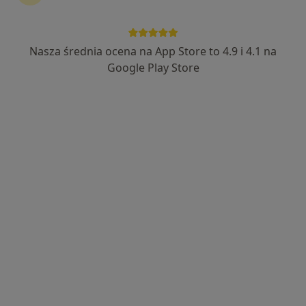
Nasza średnia ocena na App Store to 4.9 i 4.1 na
Google Play Store
Nowy profil na ZnanyLekarz
mgr Marzena Ploch
·
Więcej
Psycholog
6 opinii
Adres
Online
Barona 30, Tychy
•
Mapa
Chcę Inaczej Pracownia Psychologiczna
Konsultacja psychologiczna
170 zł
Specjalista nie oferuje umawiania online pod tym adresem.
Poproś o wizytę