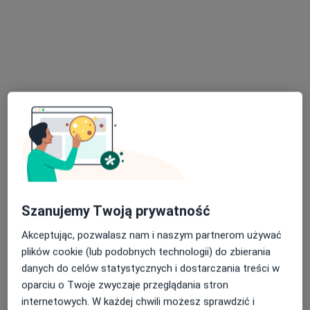
Konsultacja psychologiczna online
220 zł
Specjalista nie oferuje umawiania online pod tym adresem.
Poproś o wizytę
Szanujemy Twoją prywatność
mgr Małgorzata Lisińska
Akceptując, pozwalasz nam i naszym partnerom używać
·
Więcej
Psycholog
plików cookie (lub podobnych technologii) do zbierania
18 opinii
danych do celów statystycznych i dostarczania treści w
oparciu o Twoje zwyczaje przeglądania stron
Adres
Online 1
Online 2
internetowych. W każdej chwili możesz sprawdzić i