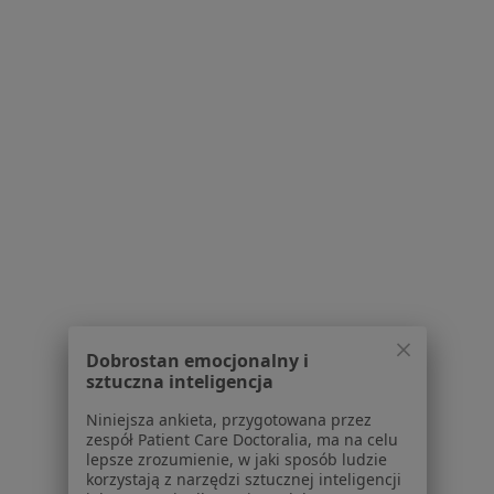
Adres 1
Adres 2
Online
aleja Bielska 125/16, Tychy
•
Mapa
Centum Psychoterapii Calmeo
Konsultacja psychologiczna
200 zł
Specjalista nie oferuje umawiania online pod tym adresem.
Poproś o wizytę
1
2
3
4
Dobrostan emocjonalny i
Powiązane wyszukiwania
sztuczna inteligencja
W pobliżu Tychów
Niniejsza ankieta, przygotowana przez
Zaburzenia psychosomatyczne w Katowicach
zespół Patient Care Doctoralia, ma na celu
lepsze zrozumienie, w jaki sposób ludzie
Zaburzenia psychosomatyczne w Gliwicach
korzystają z narzędzi sztucznej inteligencji