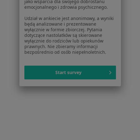
jako wsparcia dla swojego dobrostanu
Zaburzenia psychosomatyczne w Bielsku-Białej
emocjonalnego i zdrowia psychicznego.
Zaburzenia psychosomatyczne w Bytomiu
Udział w ankiecie jest anonimowy, a wyniki
będą analizowane i prezentowane
Zaburzenia psychosomatyczne w Sosnowcu
wyłącznie w formie zbiorczej. Pytania
dotyczące nastolatków są skierowane
Więcej (14)
wyłącznie do rodziców lub opiekunów
prawnych. Nie zbieramy informacji
Więcej w kategorii: W pobliżu Tychów
bezpośrednio od osób niepełnoletnich.
Schorzenia w Tychach
Kryzys emocjonalny w Tychach
Start survey
Zaburzenia emocjonalne w Tychach
Zaburzenia lękowe w Tychach
Zaburzenia nastroju w Tychach
Depresja w Tychach
Więcej (15)
Więcej w kategorii: Schorzenia w Tychach