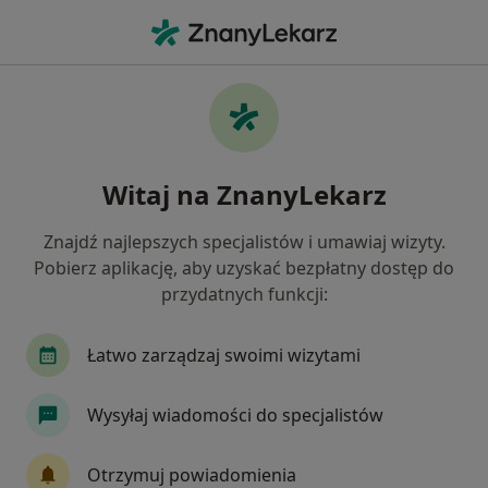
Me
Zaburzenia Psychosomatyczne • Tychy, śląskie
Filtry
• 1
Ubezpieczenie
Map
Zaburzenia psychosomatyczne specjaliści w
Witaj na ZnanyLekarz
Tychach
Jak działają wyniki wyszukiwania
Znajdź najlepszych specjalistów i umawiaj wizyty.
Pobierz aplikację, aby uzyskać bezpłatny dostęp do
przydatnych funkcji:
Jakiego specjalisty szukasz?
Psycholog
Psychoterapeuta
Psycholog dz
Łatwo zarządzaj swoimi wizytami
Wysyłaj wiadomości do specjalistów
Otrzymuj powiadomienia