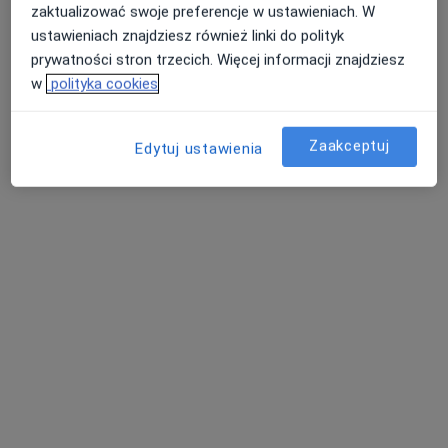
zaktualizować swoje preferencje w ustawieniach. W
Grota-Roweckiego 44, Tychy
•
Mapa
ustawieniach znajdziesz również linki do polityk
G-Home Centrum Psychologiczno-Medyczne
prywatności stron trzecich. Więcej informacji znajdziesz
w
polityka cookies
Konsultacja psychologiczna online
220 zł
Specjalista nie oferuje umawiania online pod tym adresem.
Zaakceptuj
Edytuj ustawienia
Poproś o wizytę
Bezpieczne płatności
mgr Monika Wawoczny
·
Więcej
Psychoterapeuta