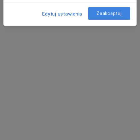
Adres
Online
Zaakceptuj
Edytuj ustawienia
Boczna 6, Żory
•
Mapa
Gabinet Psychologiczny Ewelina Mościpan
Konsultacja psychologiczna
170 zł
Specjalista nie oferuje umawiania online pod tym adresem.
Poproś o wizytę
mgr Patrycja Białas