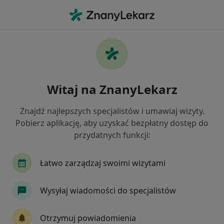
Me
Zaburzenia Psychosomatyczne • Żory, śląskie
Filtry
• 1
Ubezpieczenie
Map
Zaburzenia psychosomatyczne specjaliści w
Witaj na ZnanyLekarz
Żorach
Jak działają wyniki wyszukiwania
Znajdź najlepszych specjalistów i umawiaj wizyty.
Pobierz aplikację, aby uzyskać bezpłatny dostęp do
przydatnych funkcji:
Jakiego specjalisty szukasz?
Psycholog
Psychoterapeuta
Endokrynolo
Łatwo zarządzaj swoimi wizytami
Wysyłaj wiadomości do specjalistów
Otrzymuj powiadomienia