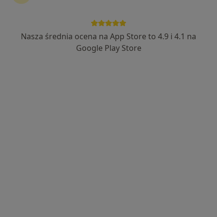
Nasza średnia ocena na App Store to 4.9 i 4.1 na
Google Play Store
Bezpieczne płatności
mgr Anna Salamon
·
Więcej
Psycholog, Psychoterapeuta
14 opinii
Adres 1
Adres 2
Online
Garncarska 15A, Żory
•
Mapa
Drzewo Życia Pomoc Psychologiczna&Psychoterapeutyczna
Konsultacja psychologiczna
190 zł
Specjalista nie oferuje umawiania online pod tym adresem.
Poproś o wizytę