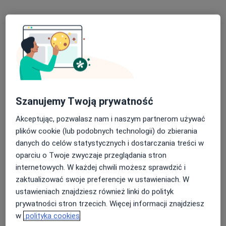
Garncarska 15A, Żory
•
Mapa
Drzewo Życia Pomoc Psychologiczno-Terapeutyczna Żory, ul. Garncarska 15A
Konsultacja psychologiczna
190 zł
Specjalista nie oferuje umawiania online pod tym adresem.
Poproś o wizytę
Szanujemy Twoją prywatność
Akceptując, pozwalasz nam i naszym partnerom używać
plików cookie (lub podobnych technologii) do zbierania
danych do celów statystycznych i dostarczania treści w
oparciu o Twoje zwyczaje przeglądania stron
internetowych. W każdej chwili możesz sprawdzić i
zaktualizować swoje preferencje w ustawieniach. W
Bezpieczne płatności
ustawieniach znajdziesz również linki do polityk
mgr Ewelina Mościpan
prywatności stron trzecich. Więcej informacji znajdziesz
·
Więcej
Psycholog, Psycholog dziecięcy
w
polityka cookies
4 opinie