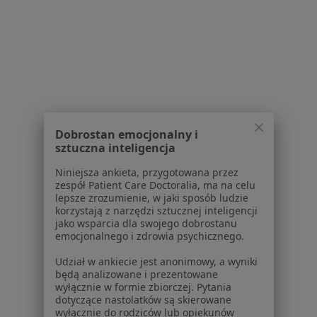
1
2
Powiązane wyszukiwania
W pobliżu Żorów
Zaburzenia psychosomatyczne w Katowicach
Dobrostan emocjonalny i
sztuczna inteligencja
Zaburzenia psychosomatyczne w Gliwicach
Niniejsza ankieta, przygotowana przez
Zaburzenia psychosomatyczne w Bielsku-Białej
zespół Patient Care Doctoralia, ma na celu
lepsze zrozumienie, w jaki sposób ludzie
Zaburzenia psychosomatyczne w Bytomiu
korzystają z narzędzi sztucznej inteligencji
jako wsparcia dla swojego dobrostanu
Zaburzenia psychosomatyczne w Tychach
emocjonalnego i zdrowia psychicznego.
Więcej (14)
Udział w ankiecie jest anonimowy, a wyniki
Więcej w kategorii: W pobliżu Żorów
będą analizowane i prezentowane
wyłącznie w formie zbiorczej. Pytania
Schorzenia w Żorach
dotyczące nastolatków są skierowane
wyłącznie do rodziców lub opiekunów