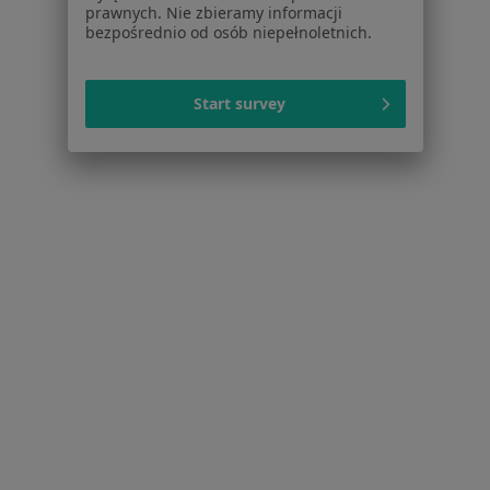
Zaburzenia lękowe w Żorach
prawnych. Nie zbieramy informacji
bezpośrednio od osób niepełnoletnich.
Kryzys emocjonalny w Żorach
Zaburzenia nastroju w Żorach
Start survey
Depresja w Żorach
Lęki w Żorach
Więcej (15)
Więcej w kategorii: Schorzenia w Żorach
Zaburzenia Psychosomatyczne Specjaliści W Żorach
Serwis