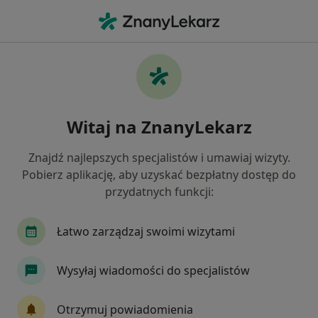
Me
Zaburzenia Psychosomatyczne • Bielsko-Biała, śląskie
Filtry
• 1
Ubezpieczenie
Map
Zaburzenia psychosomatyczne specjaliści w
Witaj na ZnanyLekarz
Bielsku-Białej
Jak działają wyniki wyszukiwania
Znajdź najlepszych specjalistów i umawiaj wizyty.
Pobierz aplikację, aby uzyskać bezpłatny dostęp do
przydatnych funkcji:
Jakiego specjalisty szukasz?
Psycholog
Psychoterapeuta
Psychiatra
Łatwo zarządzaj swoimi wizytami
Wysyłaj wiadomości do specjalistów
Otrzymuj powiadomienia