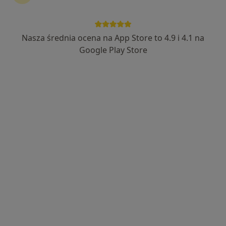
Nasza średnia ocena na App Store to 4.9 i 4.1 na
Google Play Store
Bezpieczne płatności
mgr Sonia Wojnarowska
·
Więcej
Psycholog
29 opinii
Adres
Online 1
Online 2
Partyzantów 71, Bielsko-Biała
•
Mapa
G-Home Centrum Psychologiczno-Medyczne 2
Konsultacja psychologiczna
220 zł
Specjalista nie oferuje umawiania online pod tym adresem.
Poproś o wizytę