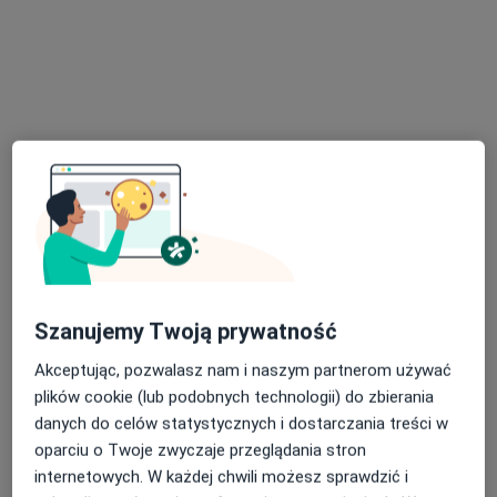
Partyzantów 71, Bielsko-Biała
•
Mapa
G-Home Centrum Psychologiczno-Medyczne 2
Konsultacja psychologiczna
220 zł
Specjalista nie oferuje umawiania online pod tym adresem.
Poproś o wizytę
Szanujemy Twoją prywatność
Akceptując, pozwalasz nam i naszym partnerom używać
plików cookie (lub podobnych technologii) do zbierania
Bezpieczne płatności
danych do celów statystycznych i dostarczania treści w
mgr Wiktoria Grozmani
oparciu o Twoje zwyczaje przeglądania stron
·
Więcej
Psycholog, Psycholog dziecięcy, Psychoonkolog
internetowych. W każdej chwili możesz sprawdzić i
18 opinii