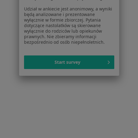
Zaburzenia psychosomatyczne w Rybniku
Udział w ankiecie jest anonimowy, a wyniki
Zaburzenia psychosomatyczne w Mikołowie
będą analizowane i prezentowane
wyłącznie w formie zbiorczej. Pytania
Zaburzenia psychosomatyczne w Jaworznie
dotyczące nastolatków są skierowane
wyłącznie do rodziców lub opiekunów
Więcej (14)
prawnych. Nie zbieramy informacji
Więcej w kategorii: W pobliżu Bielska-Białej
bezpośrednio od osób niepełnoletnich.
Schorzenia w Bielsku-Białej
Start survey
Depresja w Bielsku-Białej
Zaburzenia nastroju w Bielsku-Białej
Kryzys emocjonalny w Bielsku-Białej
Zaburzenia emocjonalne w Bielsku-Białej
Zaburzenia lękowe w Bielsku-Białej
Więcej (15)
Więcej w kategorii: Schorzenia w Bielsku-Białe