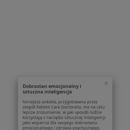
180 opinii
Rynek 6, Bielsko-Biała
•
Mapa
Cerebrum Gabinet psychologiczny Bielsko-Biała
Konsultacja psychologiczna
200 zł
Specjalista nie oferuje umawiania online pod tym adresem.
Poproś o wizytę
1
2
3
4
5
6
Dobrostan emocjonalny i
Powiązane wyszukiwania
sztuczna inteligencja
W pobliżu Bielska-Białej
Niniejsza ankieta, przygotowana przez
zespół Patient Care Doctoralia, ma na celu
Zaburzenia psychosomatyczne w Katowicach
lepsze zrozumienie, w jaki sposób ludzie
korzystają z narzędzi sztucznej inteligencji
Zaburzenia psychosomatyczne w Tychach
jako wsparcia dla swojego dobrostanu
emocjonalnego i zdrowia psychicznego.