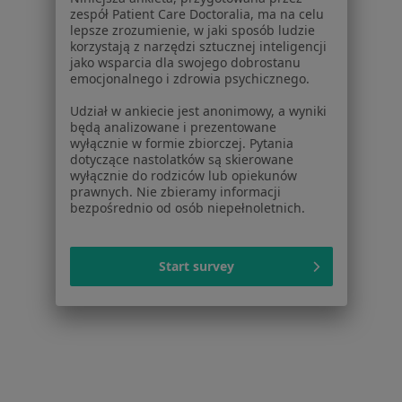
Niskie poczucie własnej wartości w Bielsku-Białej
zespół Patient Care Doctoralia, ma na celu
lepsze zrozumienie, w jaki sposób ludzie
Niskie poczucie własnej wartości w Sosnowcu
korzystają z narzędzi sztucznej inteligencji
jako wsparcia dla swojego dobrostanu
Niskie poczucie własnej wartości w Bytomiu
emocjonalnego i zdrowia psychicznego.
Więcej (14)
Udział w ankiecie jest anonimowy, a wyniki
będą analizowane i prezentowane
Więcej w kategorii: W pobliżu Tychów
wyłącznie w formie zbiorczej. Pytania
dotyczące nastolatków są skierowane
Schorzenia w Tychach
wyłącznie do rodziców lub opiekunów
prawnych. Nie zbieramy informacji
Kamica żółciowa w Tychach
bezpośrednio od osób niepełnoletnich.
żylaki kończyn dolnych w Tychach
Alergia pokarmowa w Tychach
Start survey
Choroby chirurgiczne w Tychach
łokieć golfisty w Tychach
Więcej (15)
Więcej w kategorii: Schorzenia w Tychach