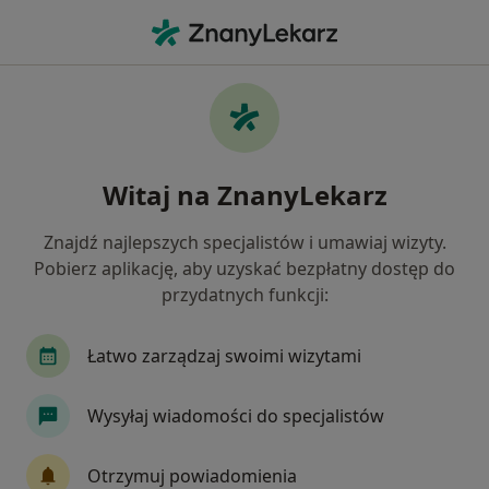
Me
Niskie Poczucie Własnej Wartości • Tychy, śląskie
Filtry
• 1
Ubezpieczenie
Map
Niskie poczucie własnej wartości specjaliści
Witaj na ZnanyLekarz
w Tychach
Jak działają wyniki wyszukiwania
Znajdź najlepszych specjalistów i umawiaj wizyty.
Pobierz aplikację, aby uzyskać bezpłatny dostęp do
przydatnych funkcji:
Jakiego specjalisty szukasz?
Psycholog
Psychoterapeuta
Psycholog dz
Łatwo zarządzaj swoimi wizytami
Wysyłaj wiadomości do specjalistów
Otrzymuj powiadomienia