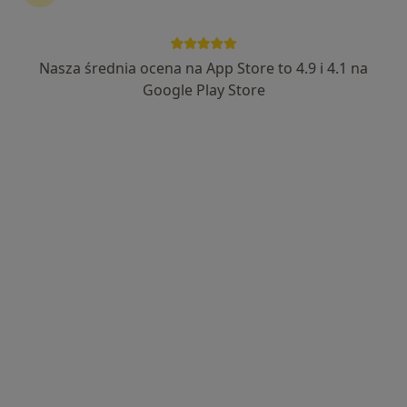
Nasza średnia ocena na App Store to 4.9 i 4.1 na
Google Play Store
Bezpieczne płatności
mgr Emilia Król
·
Więcej
Psycholog
47 opinii
Adres
Online 1
Online 2
Online 3
Grota-Roweckiego 44, Tychy
•
Mapa
G-Home Centrum Psychologiczno-Medyczne
Konsultacja psychologiczna online
220 zł
Specjalista nie oferuje umawiania online pod tym adresem.
Poproś o wizytę