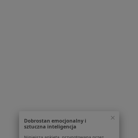
·
Więcej
Psycholog
24 opinie
Jana Pawła II 20/33-36, Tychy
•
Mapa
Gabinet Psychoterapii dr Katarzyna Wybrańczyk i Zespół
Konsultacja psychologiczna
od 190 zł
Specjalista nie oferuje umawiania online pod tym adresem.
Poproś o wizytę
1
2
3
4
5
Powiązane wyszukiwania
W pobliżu Tychów
Dobrostan emocjonalny i
Niskie poczucie własnej wartości w Katowicach
sztuczna inteligencja
Niskie poczucie własnej wartości w Gliwicach
Niniejsza ankieta, przygotowana przez