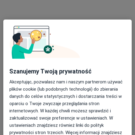
Grota-Roweckiego 44, Tychy
•
Mapa
G-Home Centrum Psychologiczno-Medyczne
Konsultacja psychologiczna online
220 zł
Specjalista nie oferuje umawiania online pod tym adresem.
Poproś o wizytę
Szanujemy Twoją prywatność
Akceptując, pozwalasz nam i naszym partnerom używać
plików cookie (lub podobnych technologii) do zbierania
danych do celów statystycznych i dostarczania treści w
oparciu o Twoje zwyczaje przeglądania stron
Bezpieczne płatności
internetowych. W każdej chwili możesz sprawdzić i
mgr Anna Kijowska-Błaszczyk
zaktualizować swoje preferencje w ustawieniach. W
·
Więcej
Psycholog
ustawieniach znajdziesz również linki do polityk
4 opinie
prywatności stron trzecich. Więcej informacji znajdziesz