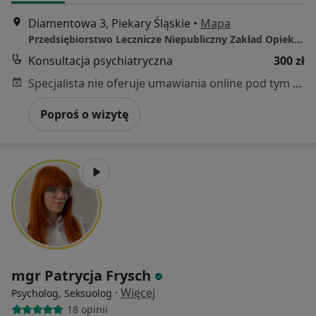
Diamentowa 3, Piekary Śląskie
•
Mapa
Przedsiębiorstwo Lecznicze Niepubliczny Zakład Opieki Zdrowotnej Mental Punkt sp. z o.o.
Konsultacja psychiatryczna
300 zł
Specjalista nie oferuje umawiania online pod tym adresem.
Poproś o wizytę
mgr Patrycja Frysch
·
Więcej
Psycholog, Seksuolog
18 opinii