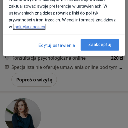
mgr Sonia Adamik
zaktualizować swoje preferencje w ustawieniach. W
·
Więcej
Psycholog, Psychoterapeuta
ustawieniach znajdziesz również linki do polityk
13 opinii
prywatności stron trzecich. Więcej informacji znajdziesz
Adres
Online
w
polityka cookies
Przemysłowa 1, Bytom
•
Mapa
Zaakceptuj
Edytuj ustawienia
G-Home Centrum Psychologiczno-Medyczne
Konsultacja psychologiczna online
220 zł
Specjalista nie oferuje umawiania online pod tym adresem.
Poproś o wizytę