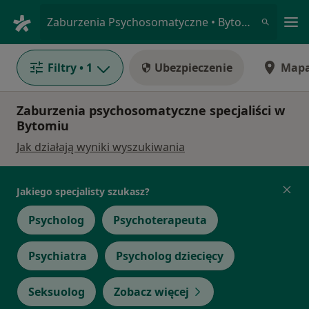
Me
Zaburzenia Psychosomatyczne • Bytom, Polska
Filtry
• 1
Ubezpieczenie
Map
Zaburzenia psychosomatyczne specjaliści w
Bytomiu
Jak działają wyniki wyszukiwania
Jakiego specjalisty szukasz?
Psycholog
Psychoterapeuta
Psychiatra
Psycholog dziecięcy
Seksuolog
Zobacz więcej