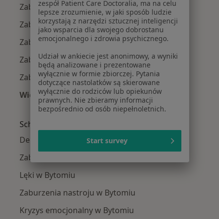
zespół Patient Care Doctoralia, ma na celu
Zaburzenia psychosomatyczne w Katowicach
lepsze zrozumienie, w jaki sposób ludzie
korzystają z narzędzi sztucznej inteligencji
Zaburzenia psychosomatyczne w Gliwicach
jako wsparcia dla swojego dobrostanu
emocjonalnego i zdrowia psychicznego.
Zaburzenia psychosomatyczne w Tychach
Udział w ankiecie jest anonimowy, a wyniki
Zaburzenia psychosomatyczne w Sosnowcu
będą analizowane i prezentowane
wyłącznie w formie zbiorczej. Pytania
Zaburzenia psychosomatyczne w Rybniku
dotyczące nastolatków są skierowane
wyłącznie do rodziców lub opiekunów
Więcej (14)
prawnych. Nie zbieramy informacji
Więcej w kategorii: W pobliżu Bytomia
bezpośrednio od osób niepełnoletnich.
Schorzenia w Bytomiu
Depresja w Bytomiu
Start survey
Zaburzenia emocjonalne w Bytomiu
Lęki w Bytomiu
Zaburzenia nastroju w Bytomiu
Kryzys emocjonalny w Bytomiu