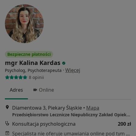
Bezpieczne płatności
mgr Kalina Kardas
·
Więcej
Psycholog, Psychoterapeuta
8 opinii
Adres
Online
Diamentowa 3, Piekary Śląskie
•
Mapa
Przedsiębiorstwo Lecznicze Niepubliczny Zakład Opieki Zdrowotnej Mental Punkt sp. z o.o.
Konsultacja psychologiczna
200 zł
Specjalista nie oferuje umawiania online pod tym adresem.