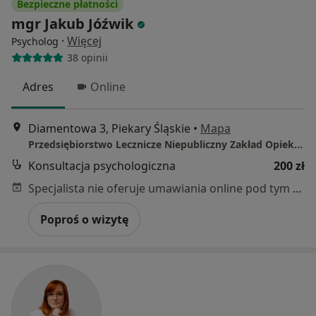
Bezpieczne płatności
mgr Jakub Jóźwik
·
Więcej
Psycholog
38 opinii
Adres
Online
Diamentowa 3, Piekary Śląskie
•
Mapa
Przedsiębiorstwo Lecznicze Niepubliczny Zakład Opieki Zdrowotnej Mental Punkt sp. z o.o.
Konsultacja psychologiczna
200 zł
Specjalista nie oferuje umawiania online pod tym adresem.
Poproś o wizytę