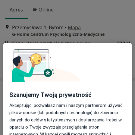
Adres
Online
Przemysłowa 1, Bytom
•
Mapa
G-Home Centrum Psychologiczno-Medyczne
Konsultacja psychologiczna online
220 zł
Specjalista nie oferuje umawiania online pod tym adresem.
Poproś o wizytę
Szanujemy Twoją prywatność
Akceptując, pozwalasz nam i naszym partnerom używać
plików cookie (lub podobnych technologii) do zbierania
danych do celów statystycznych i dostarczania treści w
oparciu o Twoje zwyczaje przeglądania stron
internetowych. W każdej chwili możesz sprawdzić i