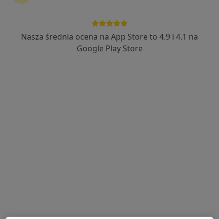
Nasza średnia ocena na App Store to 4.9 i 4.1 na
Bezpieczne płatności
Google Play Store
mgr Katarzyna Kłyż
·
Więcej
Psycholog
3 opinie
Adres
Online
Słoneczna 11, Kamienna Góra
•
Mapa
NUYA Centrum Psychologii i Psychoterapii
Konsultacja psychologiczna
220 zł
Specjalista nie oferuje umawiania online pod tym adresem.
Poproś o wizytę