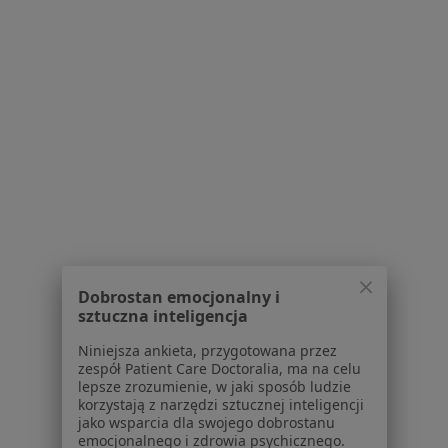
Serwis
Regulamin
Polityka prywatności pacjentów
Polityka prywatności profesjonalistów
Polityka prywatności dla profesjonalistów, których
dane pozyskaliśmy samodzielnie
Polityka cookies
Jak działają wyniki wyszukiwania
Dostępność
O nas
Praca
Rekrutujemy!
Dobrostan emocjonalny i
sztuczna inteligencja
Partnerzy
Centrum prasowe
Niniejsza ankieta, przygotowana przez
Kontakt
zespół Patient Care Doctoralia, ma na celu
lepsze zrozumienie, w jaki sposób ludzie
Dla pacjentów
korzystają z narzędzi sztucznej inteligencji
jako wsparcia dla swojego dobrostanu
Lekarze
emocjonalnego i zdrowia psychicznego.