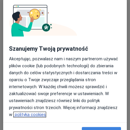
Szanujemy Twoją prywatność
Bezpieczne płatności
mgr Jarosław Przysłupski
Akceptując, pozwalasz nam i naszym partnerom używać
·
Więcej
Psycholog
plików cookie (lub podobnych technologii) do zbierania
1 opinia
danych do celów statystycznych i dostarczania treści w
oparciu o Twoje zwyczaje przeglądania stron
Słoneczna 11, Kamienna Góra
•
Mapa
internetowych. W każdej chwili możesz sprawdzić i
NUYA Centrum Psychologii i Psychoterapii
zaktualizować swoje preferencje w ustawieniach. W
Konsultacja psychologiczna
220 zł
ustawieniach znajdziesz również linki do polityk
Specjalista nie oferuje umawiania online pod tym adresem.
prywatności stron trzecich. Więcej informacji znajdziesz
w
polityka cookies
Poproś o wizytę