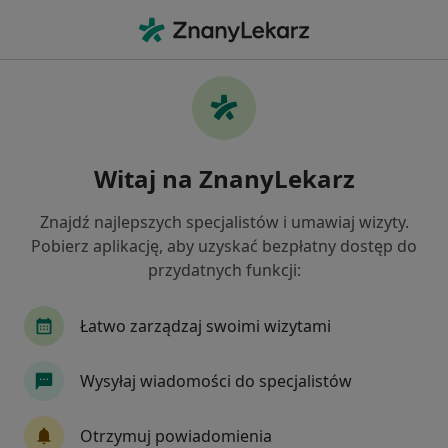
Me
Lęki • Kamienna Góra, dolnośląskie
Filtry
• 1
Ubezpieczenie
Map
Lęki specjaliści w Kamiennej Górze
Witaj na ZnanyLekarz
Jak działają wyniki wyszukiwania
Znajdź najlepszych specjalistów i umawiaj wizyty.
Pobierz aplikację, aby uzyskać bezpłatny dostęp do
Jakiego specjalisty szukasz?
przydatnych funkcji:
Psycholog
Psychoterapeuta
Psycholog dz
Łatwo zarządzaj swoimi wizytami
Wysyłaj wiadomości do specjalistów
Otrzymuj powiadomienia