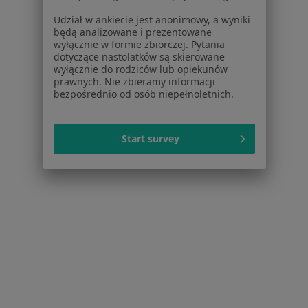
Placówki medyczne
Udział w ankiecie jest anonimowy, a wyniki
Pytania i odpowiedzi
będą analizowane i prezentowane
Usługi i zabiegi
wyłącznie w formie zbiorczej. Pytania
dotyczące nastolatków są skierowane
Choroby
wyłącznie do rodziców lub opiekunów
Pomoc
prawnych. Nie zbieramy informacji
Aplikacje mobilne
bezpośrednio od osób niepełnoletnich.
Blog dla pacjentów
Dla profesjonalistów
Start survey
Cennik
Dla lekarzy
Dla placówek medycznych
Noa Notes
nowość
Baza wiedzy
Centrum Pomocy dla Specjalisty
Kontakt
ZnanyLekarz - Strona główna
ZnanyLekarz Sp. z o.o.