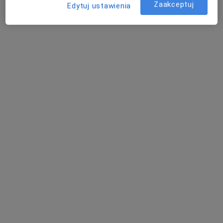
Zaakceptuj
Edytuj ustawienia
Bezpieczne płatności
NUYA Centrum Psychologii i
Psychoterapii
·
Więcej
Psychologia, Psychoterapia, Psychotraumatologia
4 opinie
Słoneczna 11, Kamienna Góra
•
Mapa
Konsultacja psychologiczna
220 zł
Pokaż więcej usług