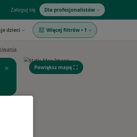
Zaloguj się
Dla profesjonalistów
je dzieci
Więcej filtrów
•
1
ukiwania
Powiększ mapę
Czw,
Pt,
Sob,
13 Sie
14 Sie
15 Sie