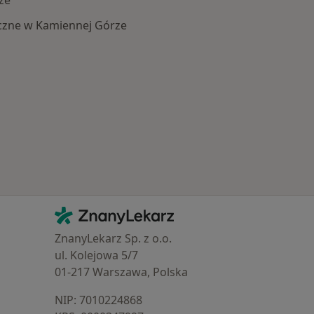
czne w Kamiennej Górze
 Schorzenia w Kamiennej Górze
Kontakt
ZnanyLekarz - Strona główna
ZnanyLekarz Sp. z o.o.
ul. Kolejowa 5/7
01-217 Warszawa, Polska
NIP: ⁠7010224868