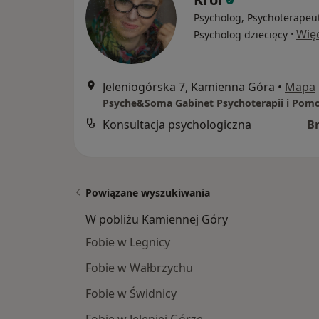
Psycholog, Psychoterapeu
·
Wię
Psycholog dziecięcy
Jeleniogórska 7, Kamienna Góra
•
Mapa
Konsultacja psychologiczna
B
Powiązane wyszukiwania
W pobliżu Kamiennej Góry
Fobie w Legnicy
Fobie w Wałbrzychu
Fobie w Świdnicy
Fobie w Jeleniej Górze