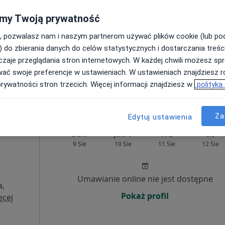
Poproś o wizytę
my Twoją prywatność
, pozwalasz nam i naszym partnerom używać plików cookie (lub p
) do zbierania danych do celów statystycznych i dostarczania treśc
zaje przeglądania stron internetowych. W każdej chwili możesz spr
wać swoje preferencje w ustawieniach. W ustawieniach znajdziesz ró
prywatności stron trzecich. Więcej informacji znajdziesz w
polityka
220 zł
Za
Edytuj ustawienia
Dziś
Jutro
Wt,
Śr,
9 Sie
10 Sie
11 Sie
12 Sie
Umawianie online nie jest dostępne
a,
Pokaż profil
ęcej