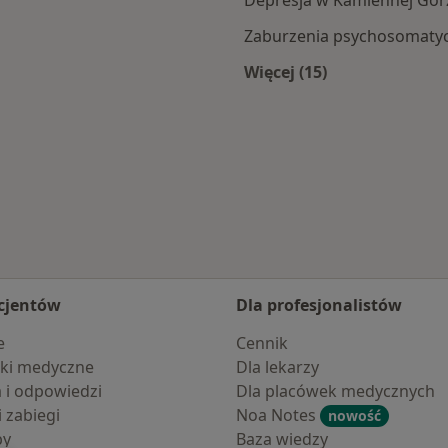
Zaburzenia psychosomaty
Więcej (15)
nnej Góry
Więcej w kategorii:
cjentów
Dla profesjonalistów
e
Cennik
ki medyczne
Dla lekarzy
a i odpowiedzi
Dla placówek medycznych
i zabiegi
Noa Notes
nowość
by
Baza wiedzy