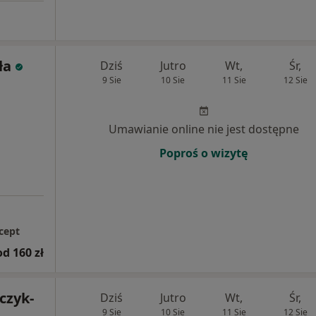
ła
Dziś
Jutro
Wt,
Śr,
9 Sie
10 Sie
11 Sie
12 Sie
Umawianie online nie jest dostępne
Poproś o wizytę
cept
od 160 zł
czyk-
Dziś
Jutro
Wt,
Śr,
9 Sie
10 Sie
11 Sie
12 Sie