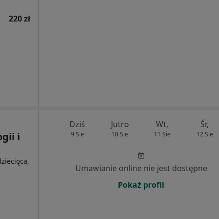
220 zł
Dziś
Jutro
Wt,
Śr,
ii i
9 Sie
10 Sie
11 Sie
12 Sie
ziecięca,
Umawianie online nie jest dostępne
Pokaż profil