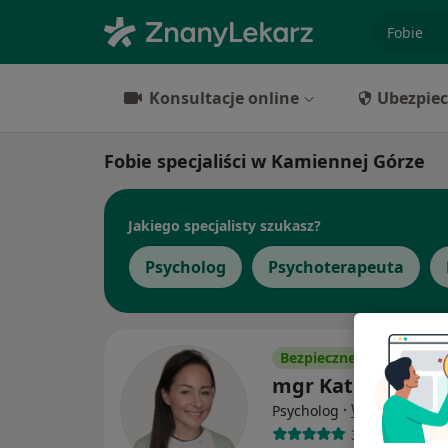
specjaliz
Konsultacje online
Ubezpiec
Fobie specjaliści w Kamiennej Górze
Jakiego specjalisty szukasz?
Psycholog
Psychoterapeuta
Bezpieczne płatności
mgr Katarzyna Kł
·
Więcej
Psycholog
3 opinie