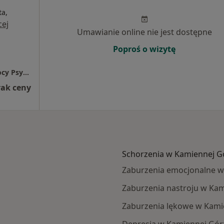
ta,
cej
Umawianie online nie jest dostępne
Poproś o wizytę
Psyche&Soma Gabinet Psychoterapii i Pomocy Psychologicznej
rak ceny
Schorzenia w Kamiennej G
Zaburzenia emocjonalne w
Zaburzenia nastroju w Ka
Zaburzenia lękowe w Kami
Depresja w Kamiennej Gór