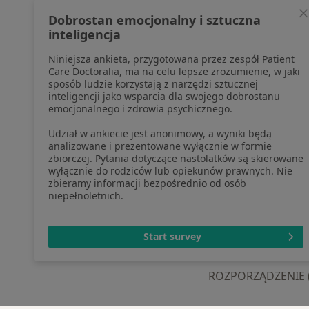
profesjonalistów, których dane
Pomoc
Dobrostan emocjonalny i sztuczna
pozyskaliśmy samodzielnie
Aplika
inteligencja
Polityka cookies
Blog d
Niniejsza ankieta, przygotowana przez zespół Patient
Jak działają wyniki wyszukiwania
Care Doctoralia, ma na celu lepsze zrozumienie, w jaki
Dostępność
sposób ludzie korzystają z narzędzi sztucznej
O nas
inteligencji jako wsparcia dla swojego dobrostanu
emocjonalnego i zdrowia psychicznego.
Praca
Rekrutujemy!
Partnerzy
Udział w ankiecie jest anonimowy, a wyniki będą
Centrum prasowe
analizowane i prezentowane wyłącznie w formie
zbiorczej. Pytania dotyczące nastolatków są skierowane
Kontakt
wyłącznie do rodziców lub opiekunów prawnych. Nie
zbieramy informacji bezpośrednio od osób
niepełnoletnich.
otwiera się w now
otwiera s
o
Polska
,
Türkiye
,
España
,
Start survey
ROZPORZĄDZENIE (UE