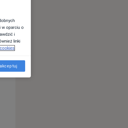
odobnych
i w oparciu o
awdzić i
wnież linki
 cookies
akceptuj
Czw,
Pt,
Sob,
13 Sie
14 Sie
15 Sie