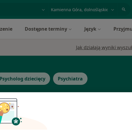
acja, badanie lub nazwisko
miasto lub dzielnica
zenie
Dostępne terminy
Język
Przyjmu
Jak działają wyniki wysz
Psycholog dziecięcy
Psychiatra
Dziś
Jutro
Wt,
Śr,
9 Sie
10 Sie
11 Sie
12 Sie
yż
Umawianie online nie jest dostępne