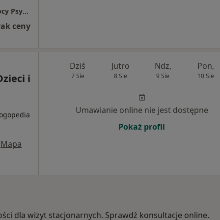
Psyche&Soma Gabinet Psychoterapii i Pomocy Psychologicznej
rak ceny
Dziś
Jutro
Ndz,
Pon,
zieci i
7 Sie
8 Sie
9 Sie
10 Sie
Umawianie online nie jest dostępne
Logopedia
Pokaż profil
Mapa
ości dla wizyt stacjonarnych. Sprawdź konsultacje online.