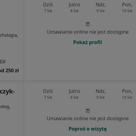
Dziś
Jutro
Ndz,
Pon,
7 Sie
8 Sie
9 Sie
10 Sie
Umawianie online nie jest dostępne
chologia,
Pokaż profil
pa
od 250 zł
czyk-
Dziś
Jutro
Ndz,
Pon,
7 Sie
8 Sie
9 Sie
10 Sie
holog,
Umawianie online nie jest dostępne
Poproś o wizytę