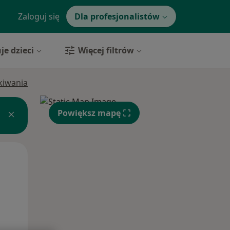
Zaloguj się
Dla profesjonalistów
je dzieci
Więcej filtrów
ukiwania
Powiększ mapę
Wt,
Śr,
Czw,
11 Sie
12 Sie
13 Sie