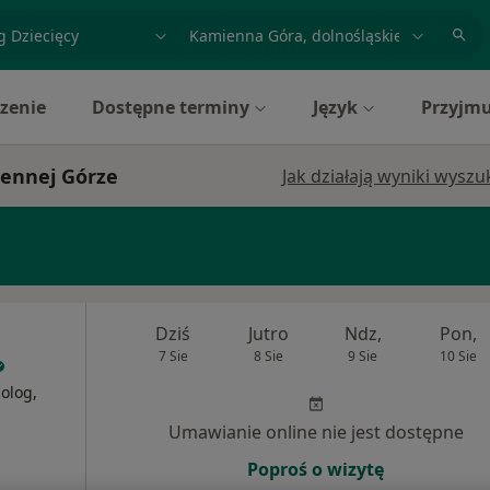
acja, badanie lub nazwisko
miasto lub dzielnica
zenie
Dostępne terminy
Język
Przyjmu
iennej Górze
Jak działają wyniki wysz
Dziś
Jutro
Ndz,
Pon,
7 Sie
8 Sie
9 Sie
10 Sie
holog,
Umawianie online nie jest dostępne
Poproś o wizytę