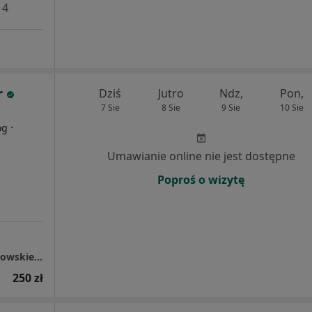
 4
r
Dziś
Jutro
Ndz,
Pon,
7 Sie
8 Sie
9 Sie
10 Sie
·
og
Umawianie online nie jest dostępne
Poproś o wizytę
Specjalistyczny Szpital im. dra Alfreda Sokołowskiego w Wałbrzychu
250 zł