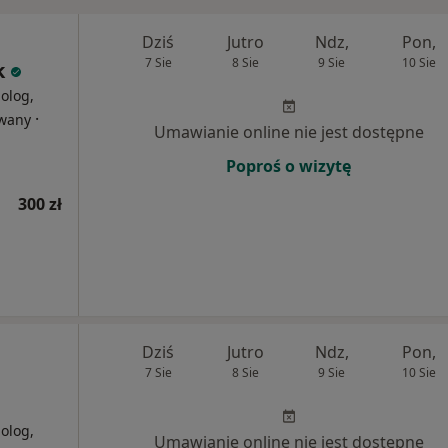
Dziś
Jutro
Ndz,
Pon,
7 Sie
8 Sie
9 Sie
10 Sie
k
holog,
·
owany
Umawianie online nie jest dostępne
Poproś o wizytę
300 zł
Dziś
Jutro
Ndz,
Pon,
7 Sie
8 Sie
9 Sie
10 Sie
holog,
Umawianie online nie jest dostępne