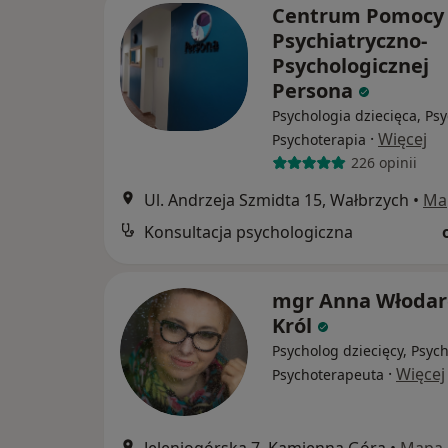
Centrum Pomocy
Psychiatryczno-
Psychologicznej
Persona
Psychologia dziecięca, Psy
·
Więcej
Psychoterapia
226 opinii
Ul. Andrzeja Szmidta 15, Wałbrzych
•
Ma
Konsultacja psychologiczna
mgr Anna Włodar
Król
Psycholog dziecięcy, Psyc
·
Więcej
Psychoterapeuta
Jeleniogórska 7, Kamienna Góra
•
Mapa