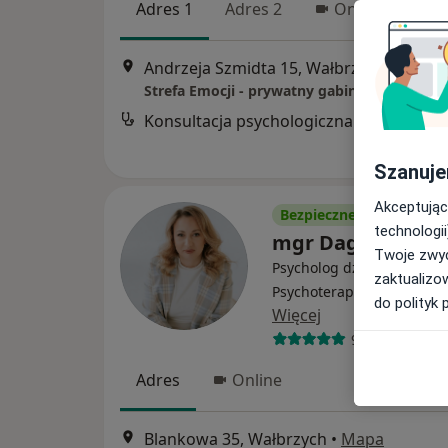
Adres 1
Adres 2
Online
Andrzeja Szmidta 15, Wałbrzych
•
Mapa
Strefa Emocji - prywatny gabinet psycholog
Konsultacja psychologiczna
Szanuje
Akceptując
Bezpieczne płatności
technologii
mgr Dagmara Gl
Twoje zwyc
Psycholog dziecięcy, Psyc
zaktualizo
Psychoterapeuta certyfik
do polityk 
Więcej
99 opinii
Adres
Online
Blankowa 35, Wałbrzych
•
Mapa