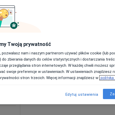
iczny
250 zł
my Twoją prywatność
, pozwalasz nam i naszym partnerom używać plików cookie (lub p
Dziś
Jutro
Ndz,
Pon,
) do zbierania danych do celów statystycznych i dostarczania treśc
7 Sie
8 Sie
9 Sie
10 Sie
apa
zaje przeglądania stron internetowych. W każdej chwili możesz spr
holog,
wać swoje preferencje w ustawieniach. W ustawieniach znajdziesz ró
·
owany
Umawianie online nie jest dostępne
prywatności stron trzecich. Więcej informacji znajdziesz w
polityka
Poproś o wizytę
Za
Edytuj ustawienia