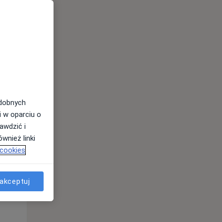
odobnych
Wt,
Śr,
Czw,
i w oparciu o
11 Sie
12 Sie
13 Sie
awdzić i
wnież linki
 cookies
akceptuj