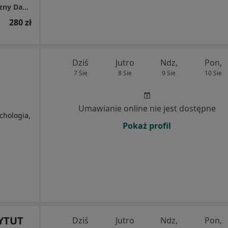
Gabinet psychologiczno - psychoterapeutyczny Dagmara Glapa
280 zł
Dziś
Jutro
Ndz,
Pon,
7 Sie
8 Sie
9 Sie
10 Sie
Umawianie online nie jest dostępne
chologia,
Pokaż profil
YTUT
Dziś
Jutro
Ndz,
Pon,