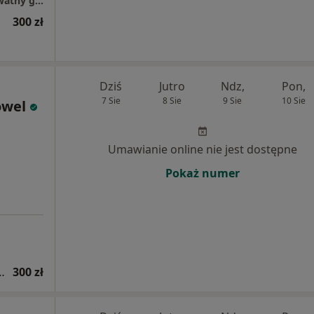
Przestrzeń dla umysłu w Medical Park - prywatny gabinet psychologiczny
300 zł
Dziś
Jutro
Ndz,
Pon,
7 Sie
8 Sie
9 Sie
10 Sie
owel
Umawianie online nie jest dostępne
Pokaż numer
tryczna (kolejna wizyta)
300 zł