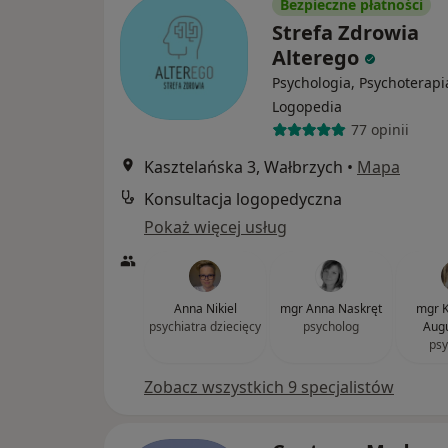
Bezpieczne płatności
Strefa Zdrowia
Alterego
Psychologia, Psychoterapi
Logopedia
77 opinii
Kasztelańska 3, Wałbrzych
•
Mapa
Konsultacja logopedyczna
Pokaż więcej usług
Anna Nikiel
mgr Anna Naskręt
mgr K
psychiatra dziecięcy
psycholog
Augu
psy
Zobacz wszystkich 9 specjalistów