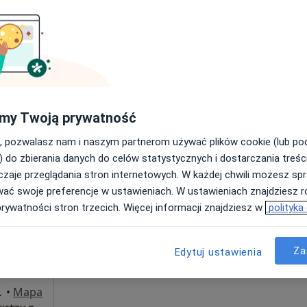
Poproś o wizytę
200 zł
my Twoją prywatność
, pozwalasz nam i naszym partnerom używać plików cookie (lub p
Dziś
Jutro
Ndz,
Pon,
) do zbierania danych do celów statystycznych i dostarczania treśc
7 Sie
8 Sie
9 Sie
10 Sie
zaje przeglądania stron internetowych. W każdej chwili możesz spr
wać swoje preferencje w ustawieniach. W ustawieniach znajdziesz ró
Umawianie online nie jest dostępne
prywatności stron trzecich. Więcej informacji znajdziesz w
polityka
Poproś o wizytę
Za
Edytuj ustawienia
 Wałbrzych
•
Mapa