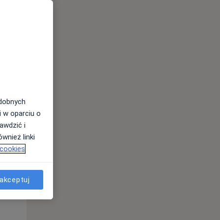
odobnych
Wt,
Śr,
Czw,
i w oparciu o
11 Sie
12 Sie
13 Sie
awdzić i
wnież linki
 cookies
akceptuj