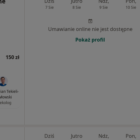
ne
Dziś
Jutro
Ndz,
Pon,
7 Sie
8 Sie
9 Sie
10 Sie
Umawianie online nie jest dostępne
Pokaż profil
150 zł
ian Tekieli-
łowski
ekolog
Dziś
Jutro
Ndz,
Pon,