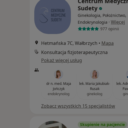
Centrum Medycz
Sudety
Ginekologia, Położnictwo,
·
Więcej
Endokrynologia
977 opinii
Hetmańska 7C, Wałbrzych
•
Mapa
Konsultacja fizjoterapeutyczna
Pokaż więcej usług
dr n. med. Maja
lek. Maria Jakubiak-
lek. Adr
Jończyk
Rusak
Paw
endokrynolog
ginekolog
gin
Zobacz wszystkich 15 specjalistów
Skupienie na pacjencie