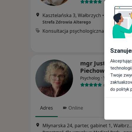
1 opinia
Kasztelańska 3, Wałbrzych
•
Mapa
Strefa Zdrowia Alterego
Konsultacja psychologiczna
Szanuje
Akceptując
mgr Justyna
technologii
Piechowiak
Twoje zwyc
·
Więcej
Psycholog
zaktualizo
67 opinii
do polityk 
Adres
Online
Młynarska 24, parter, gabinet 1,