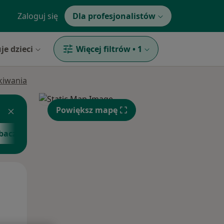
Zaloguj się
Dla profesjonalistów
je dzieci
Więcej filtrów
•
1
ukiwania
Powiększ mapę
bacz więcej
Wt,
Śr,
Czw,
11 Sie
12 Sie
13 Sie