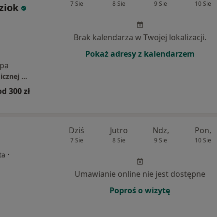
7 Sie
8 Sie
9 Sie
10 Sie
ziok
Brak kalendarza w Twojej lokalizacji.
Pokaż adresy z kalendarzem
pa
Centrum Pomocy Psychiatryczno-Psychologicznej Persona
od 300 zł
Dziś
Jutro
Ndz,
Pon,
7 Sie
8 Sie
9 Sie
10 Sie
·
ta
Umawianie online nie jest dostępne
Poproś o wizytę