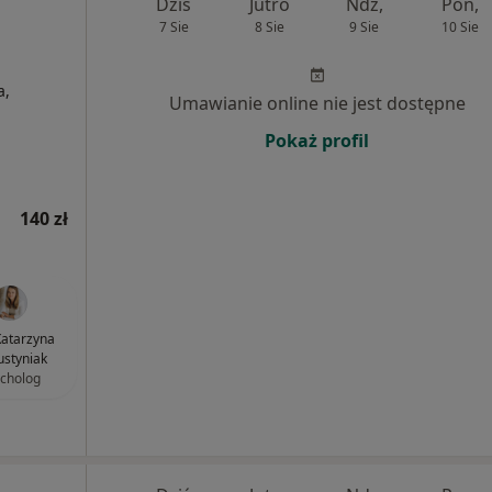
Dziś
Jutro
Ndz,
Pon,
7 Sie
8 Sie
9 Sie
10 Sie
a,
Umawianie online nie jest dostępne
Pokaż profil
140 zł
atarzyna
styniak
cholog