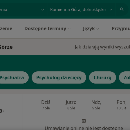
acja, badanie lub nazwisko
miasto lub dzielnica
zenie
Dostępne terminy
Język
Przyjmu
Górze
Jak działają wyniki wysz
Psychiatra
Psycholog dziecięcy
Chirurg
Zo
Dziś
Jutro
Ndz,
Pon,
7 Sie
8 Sie
9 Sie
10 Sie
a-
Umawianie online nie jest dostępne