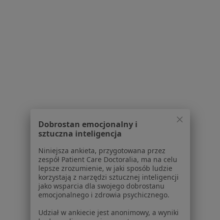
Więcej w kategorii: Schorzenia w Kamiennej 
Zaburzenia Lękowe Specjaliści W Kamiennej Górze
Serwis
Dobrostan emocjonalny i
Regulamin
sztuczna inteligencja
Polityka prywatności pacjentów
Niniejsza ankieta, przygotowana przez
Polityka prywatności profesjonalistów
zespół Patient Care Doctoralia, ma na celu
Polityka prywatności dla profesjonalistów, których
lepsze zrozumienie, w jaki sposób ludzie
dane pozyskaliśmy samodzielnie
korzystają z narzędzi sztucznej inteligencji
jako wsparcia dla swojego dobrostanu
Polityka cookies
emocjonalnego i zdrowia psychicznego.
Jak działają wyniki wyszukiwania
Dostępność
Udział w ankiecie jest anonimowy, a wyniki