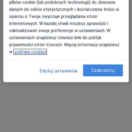
Specjalista nie oferuje umawiania online pod tym adresem.
plików cookie (lub podobnych technologii) do zbierania
danych do celów statystycznych i dostarczania treści w
Poproś o wizytę
oparciu o Twoje zwyczaje przeglądania stron
internetowych. W każdej chwili możesz sprawdzić i
zaktualizować swoje preferencje w ustawieniach. W
ustawieniach znajdziesz również linki do polityk
prywatności stron trzecich. Więcej informacji znajdziesz
w
polityka cookies
Zaakceptuj
Edytuj ustawienia
Bezpieczne płatności
mgr Jarosław Przysłupski
·
Więcej
Psycholog
1 opinia
Słoneczna 11, Kamienna Góra
•
Mapa
NUYA Centrum Psychologii i Psychoterapii
Konsultacja psychologiczna
220 zł