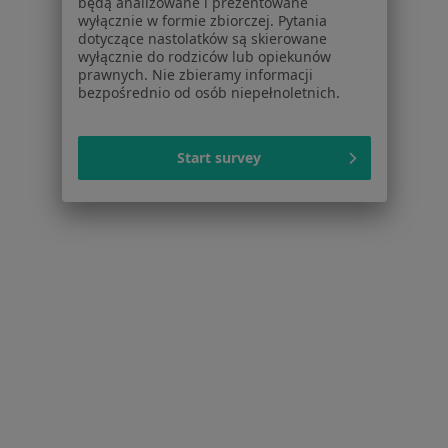
będą analizowane i prezentowane
O nas
wyłącznie w formie zbiorczej. Pytania
Praca
Rekrutujemy!
dotyczące nastolatków są skierowane
Partnerzy
wyłącznie do rodziców lub opiekunów
prawnych. Nie zbieramy informacji
Centrum prasowe
bezpośrednio od osób niepełnoletnich.
Kontakt
Dla pacjentów
Start survey
Lekarze
Placówki medyczne
Pytania i odpowiedzi
Usługi i zabiegi
Choroby
Pomoc
Aplikacje mobilne
Blog dla pacjentów
Dla profesjonalistów
Cennik
Dla lekarzy