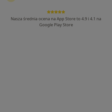
Nasza średnia ocena na App Store to 4.9 i 4.1 na
Google Play Store
Bezpieczne płatności
mgr Michał Bojanowski
·
Więcej
Psycholog, Psychoterapeuta certyfikowany
9 opinii
Adres
Online
Papieża Jana Pawła II, Kamienna Góra
•
Mapa
Centrum Psychologiczne „NOVA-VITA”
Konsultacja psychologiczna
200 zł
Specjalista nie oferuje umawiania online pod tym adresem.
Poproś o wizytę