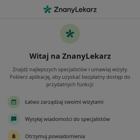
Me
Zaburzenia Lękowe • Kamienna Góra, dolnośląskie
Filtry
• 1
Ubezpieczenie
Map
Zaburzenia lękowe specjaliści w Kamiennej
Witaj na ZnanyLekarz
Górze
Jak działają wyniki wyszukiwania
Znajdź najlepszych specjalistów i umawiaj wizyty.
Pobierz aplikację, aby uzyskać bezpłatny dostęp do
przydatnych funkcji:
Jakiego specjalisty szukasz?
Psycholog
Psychoterapeuta
Psycholog dz
Łatwo zarządzaj swoimi wizytami
Wysyłaj wiadomości do specjalistów
Otrzymuj powiadomienia