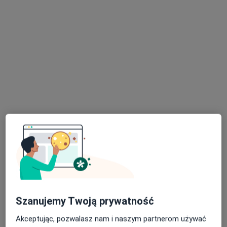
Bezpieczne płatności
mgr Katarzyna Kłyż
·
Więcej
Psycholog
3 opinie
Adres
Online
Słoneczna 11, Kamienna Góra
•
Mapa
NUYA Centrum Psychologii i Psychoterapii
Szanujemy Twoją prywatność
Konsultacja psychologiczna
220 zł
Akceptując, pozwalasz nam i naszym partnerom używać